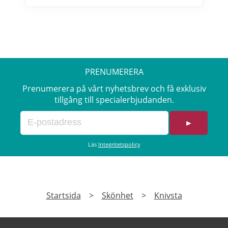
tandläkarna använder! Formulan är
peroxidfri och löser problem med ilningar
och sårigt tandkött som traditionella
blekmedel innehållande karbamidperoxid
och väteperoxid kan ge. Prenumerera på
Dentaworks nyhetsbrev och få 50 kr rabatt
PRENUMERERA
(gäller beställningar över 300 kr).
Rabattkoden skickas direkt till din e-post.
Prenumerera på vårt nyhetsbrev och få exklusiv
tillgång till specialerbjudanden.
►
Läs
Integritetspolicy
Startsida
>
Skönhet
>
Knivsta