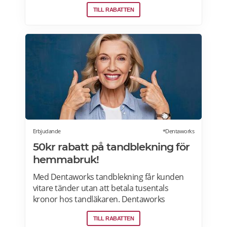
Och för varje 1250 poäng, får du 25 kronor i
TILL RABATTEN
bonus. 10-30% välkomsterbjudande:
Rabattkoden skrivs in i kassan och ger dig 10-
30% rabatt på ditt första köp som medlem.
Läs mer om pensionärsrabatter på Åhléns
här.
Erbjudande
*Dentaworks
50kr rabatt på tandblekning för
hemmabruk!
Med Dentaworks tandblekning får kunden
vitare tänder utan att betala tusentals
kronor hos tandläkaren. Dentaworks
erbjuder exklusiva produkter för vitare
TILL RABATTEN
tänder. Det är samma blekmetod som