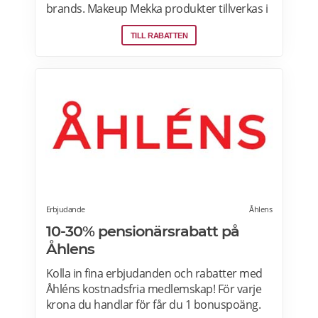
brands. Makeup Mekka produkter tillverkas i
samma fabriker som stora internationella
TILL RABATTEN
beauty brands. Fri frakt över 299:- Läs mer
om erbjudanden hos Makeup Mekka här>>
Erbjudande
Åhlens
10-30% pensionärsrabatt på
Åhlens
Kolla in fina erbjudanden och rabatter med
Åhléns kostnadsfria medlemskap! För varje
krona du handlar för får du 1 bonuspoäng.