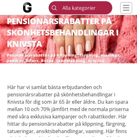
Alla kategorier
PENSIONÄRSRABATTER PÅ
SKÖNHETSBEHANDLINGAR I
KNIVSTA
Pensionärsrabatter på klippning, färgning, manikyr,
pedikyr, fillers, Botox, tandblekning, fotvård,
skönhetsingrepp och hårborttagning
Här har vi samlat bästa erbjudanden och
pensionärsrabatter på skönhetsbehandlingar i
Knivsta för dig som är 65 år eller äldre. Du kan spara
mellan 10 och 70% jämfört med de normala priserna
med våra exklusiva kampanjer och rabattkoder. Här
hittar du pensionärsrabatter på klippning, färgning,
tatueringar, ansiktsbehandlingar, vaxning. Här finns