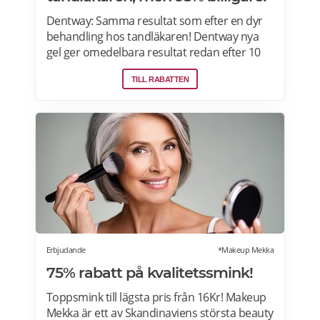
Dentway: Samma resultat som efter en dyr
behandling hos tandläkaren! Dentway nya
gel ger omedelbara resultat redan efter 10
minuter och verkar helt utan ilningar eller
TILL RABATTEN
irritation i tänderna. Den stärker även
tänderna och ger ett långvarigt skydd.
Passar dig som har normalt till känsligt
tandkött eller tunn emalj eftersom
sammansättningen är helt PH-neutral vilket
gör att den inte skadar dina tänder eller
tandkött. Samma behandlingsmetod som
hos tandläkaren, men 70-95 % billigare. Läs
mer om Dentway Starter Kit här.
Erbjudande
*Makeup Mekka
75% rabatt på kvalitetssmink!
Toppsmink till lägsta pris från 16Kr! Makeup
Mekka är ett av Skandinaviens största beauty