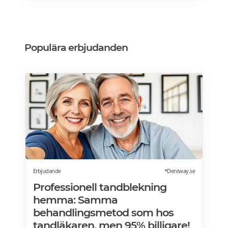
Med smart teknik, stilren design och många
komfortfunktioner erbjuder den en
massageupplevelse i toppklass och kostar
från 8796Kr. Läs mer om massagestolar på
Populära erbjudanden
SweHealth.se>>>
Erbjudande
*Dentway.se
Professionell tandblekning
hemma: Samma
behandlingsmetod som hos
tandläkaren, men 95% billigare!