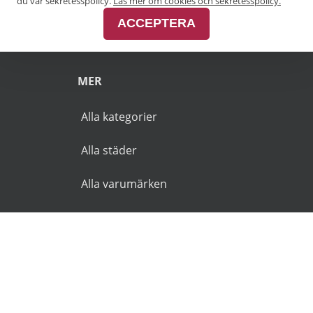
Pensionärsrabatt Malmö
du vår sekretesspolicy.
Läs mer om cookies och sekretesspolicy.
ACCEPTERA
Pensionärsrabatt Skåne
MER
Alla kategorier
Alla städer
Alla varumärken
© 2026 Goldies.se. Alla rättigheter reserverade.
Användarvillkor
Integritetspolicy