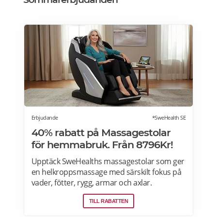
Erbjudande
*SweHealth SE
40% rabatt på Massagestolar
för hemmabruk. Från 8796Kr!
Upptäck SweHealths massagestolar som ger
en helkroppsmassage med särskilt fokus på
vader, fötter, rygg, armar och axlar.
Fördelarna med att använda en massagestol
TILL RABATTEN
inkluderar: förbättra blodcirkulationen,
lindra muskeltrötthet och minimera stress.