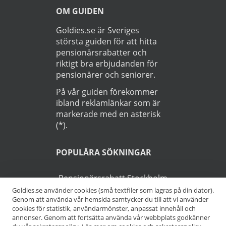
OM GUIDEN
Goldies.se är Sveriges
största guiden för att hitta
pensionärsrabatter och
riktigt bra erbjudanden för
pensionärer och seniorer.
På vår guiden förekommer
ibland reklamlänkar som är
markerade med en asterisk
(*).
POPULÄRA SÖKNINGAR
Pensionärsrabatt Stockholm
Goldies.se använder cookies (små textfiler som lagras på din dator).
Genom att använda vår hemsida samtycker du till att vi använder
Pensionärsrabatt Göteborg
cookies för statistik, användarmönster, anpassat innehåll och
annonser. Genom att fortsätta använda vår webbplats godkänner