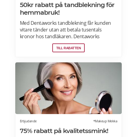
50kr rabatt på tandblekning för
hemmabruk!
Med Dentaworks tandblekning får kunden
vitare tänder utan att betala tusentals
kronor hos tandläkaren. Dentaworks
erbjuder exklusiva produkter för vitare
TILL RABATTEN
tänder. Det är samma blekmetod som
tandläkarna använder! Formulan är
peroxidfri och löser problem med ilningar
och sårigt tandkött som traditionella
blekmedel innehållande karbamidperoxid
och väteperoxid kan ge. Prenumerera på
Dentaworks nyhetsbrev och få 50 kr rabatt
(gäller beställningar över 300 kr).
Rabattkoden skickas direkt till din e-post.
Erbjudande
*Makeup Mekka
75% rabatt på kvalitetssmink!