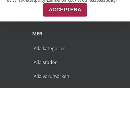
Pensionärsrabatt Malmö
du vår sekretesspolicy.
Läs mer om cookies och sekretesspolicy.
ACCEPTERA
Pensionärsrabatt Skåne
MER
Alla kategorier
Alla städer
Alla varumärken
© 2026 Goldies.se. Alla rättigheter reserverade.
Användarvillkor
Integritetspolicy