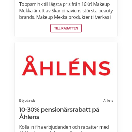
Toppsmink till lägsta pris från 16Kr! Makeup
Mekka är ett av Skandinaviens största beauty
brands. Makeup Mekka produkter tillverkas i
samma fabriker som stora internationella
TILL RABATTEN
beauty brands. Fri frakt över 299:- Läs mer
om erbjudanden hos Makeup Mekka här>>
Erbjudande
Åhlens
10-30% pensionärsrabatt på
Åhlens
Kolla in fina erbjudanden och rabatter med