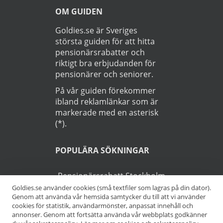
OM GUIDEN
Goldies.se är Sveriges
största guiden för att hitta
pensionärsrabatter och
riktigt bra erbjudanden för
pensionärer och seniorer.
På vår guiden förekommer
ibland reklamlänkar som är
markerade med en asterisk
(*).
POPULÄRA SÖKNINGAR
Pensionärsrabatt Stockholm
Goldies.se använder cookies (små textfiler som lagras på din dator).
Genom att använda vår hemsida samtycker du till att vi använder
Pensionärsrabatt Göteborg
cookies för statistik, användarmönster, anpassat innehåll och
annonser. Genom att fortsätta använda vår webbplats godkänner