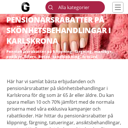
Alla kategorier
PENSIONÄRSRABATTER PÅ
SKÖNHETSBEHANDLINGAR I
KARLSKRONA
Pensionärsrabatter på klippning, färgning, manikyr,
pedikyr, fillers, Botox, tandblekning, fotvård,
skönhetsingrepp och hårborttagning
Här har vi samlat bästa erbjudanden och
pensionärsrabatter på skönhetsbehandlingar i
Karlskrona för dig som är 65 år eller äldre. Du kan
spara mellan 10 och 70% jämfört med de normala
priserna med våra exklusiva kampanjer och
rabattkoder. Här hittar du pensionärsrabatter på
klippning, färgning, tatueringar, ansiktsbehandlingar,