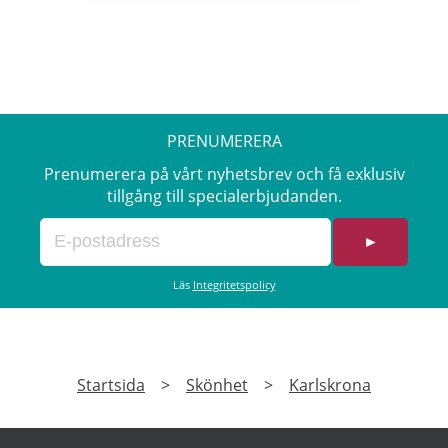
PRENUMERERA
Prenumerera på vårt nyhetsbrev och få exklusiv
tillgång till specialerbjudanden.
►
Läs
Integritetspolicy
Startsida
>
Skönhet
>
Karlskrona