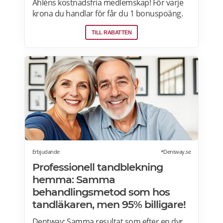
Åhléns kostnadsfria medlemskap! För varje
krona du handlar för får du 1 bonuspoäng.
Och för varje 1250 poäng, får du 25 kronor i
TILL RABATTEN
bonus. 10-30% välkomsterbjudande:
Rabattkoden skrivs in i kassan och ger dig 10-
30% rabatt på ditt första köp som medlem.
Läs mer om pensionärsrabatter på Åhléns
här.
Erbjudande
*Dentway.se
Professionell tandblekning
hemma: Samma
behandlingsmetod som hos
tandläkaren, men 95% billigare!
Dentway: Samma resultat som efter en dyr