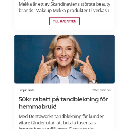
Mekka är ett av Skandinaviens största beauty
brands. Makeup Mekka produkter tillverkas i
samma fabriker som stora internationella
TILL RABATTEN
beauty brands. Fri frakt över 299:- Läs mer
om erbjudanden hos Makeup Mekka här>>
Erbjudande
*Dentaworks
50kr rabatt på tandblekning för
hemmabruk!
Med Dentaworks tandblekning får kunden
vitare tänder utan att betala tusentals
kronor hos tandläkaren. Dentaworks