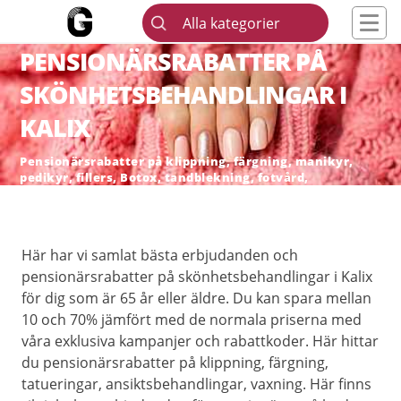
Alla kategorier
PENSIONÄRSRABATTER PÅ
SKÖNHETSBEHANDLINGAR I
KALIX
Pensionärsrabatter på klippning, färgning, manikyr,
pedikyr, fillers, Botox, tandblekning, fotvård,
skönhetsingrepp och hårborttagning
Här har vi samlat bästa erbjudanden och
pensionärsrabatter på skönhetsbehandlingar i Kalix
för dig som är 65 år eller äldre. Du kan spara mellan
10 och 70% jämfört med de normala priserna med
våra exklusiva kampanjer och rabattkoder. Här hittar
du pensionärsrabatter på klippning, färgning,
tatueringar, ansiktsbehandlingar, vaxning. Här finns