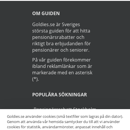
OM GUIDEN
Goldies.se är Sveriges
största guiden för att hitta
pensionärsrabatter och
riktigt bra erbjudanden för
pensionärer och seniorer.
På vår guiden förekommer
ibland reklamlänkar som är
markerade med en asterisk
(*).
POPULÄRA SÖKNINGAR
Pensionärsrabatt Stockholm
Goldies.se använder cookies (små textfiler som lagras på din dator).
Genom att använda vår hemsida samtycker du till att vi använder
Pensionärsrabatt Göteborg
cookies för statistik, användarmönster, anpassat innehåll och