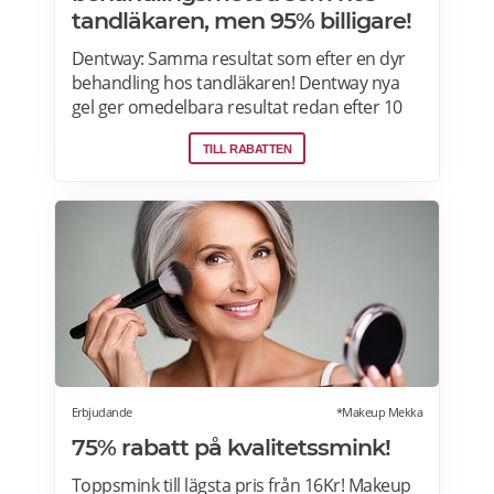
tandläkaren, men 95% billigare!
Dentway: Samma resultat som efter en dyr
behandling hos tandläkaren! Dentway nya
gel ger omedelbara resultat redan efter 10
minuter och verkar helt utan ilningar eller
TILL RABATTEN
irritation i tänderna. Den stärker även
tänderna och ger ett långvarigt skydd.
Passar dig som har normalt till känsligt
tandkött eller tunn emalj eftersom
sammansättningen är helt PH-neutral vilket
gör att den inte skadar dina tänder eller
tandkött. Samma behandlingsmetod som
hos tandläkaren, men 70-95 % billigare. Läs
mer om Dentway Starter Kit här.
Erbjudande
*Makeup Mekka
75% rabatt på kvalitetssmink!
Toppsmink till lägsta pris från 16Kr! Makeup