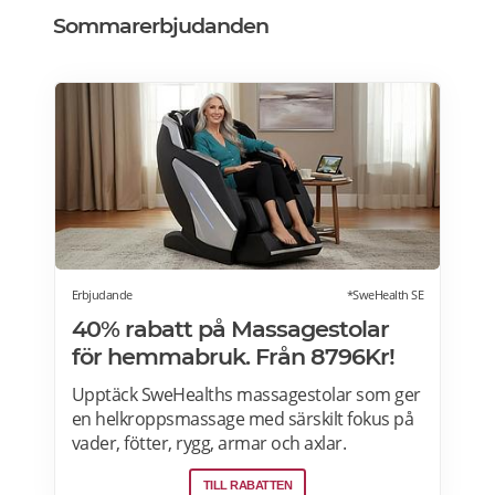
Sommarerbjudanden
Erbjudande
*SweHealth SE
40% rabatt på Massagestolar
för hemmabruk. Från 8796Kr!
Upptäck SweHealths massagestolar som ger
en helkroppsmassage med särskilt fokus på
vader, fötter, rygg, armar och axlar.
Fördelarna med att använda en massagestol
TILL RABATTEN
inkluderar: förbättra blodcirkulationen,