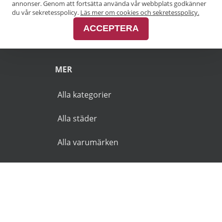
annonser. Genom att fortsätta använda vår webbplats godkänner
Pensionärsrabatt Malmö
du vår sekretesspolicy.
Läs mer om cookies och sekretesspolicy.
ACCEPTERA
Pensionärsrabatt Skåne
MER
Alla kategorier
Alla städer
Alla varumärken
© 2026 Goldies.se. Alla rättigheter reserverade.
Användarvillkor