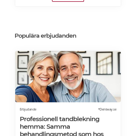
lindra muskeltrötthet och minimera stress.
Med smart teknik, stilren design och många
komfortfunktioner erbjuder den en
massageupplevelse i toppklass och kostar
från 8796Kr. Läs mer om massagestolar på
Populära erbjudanden
SweHealth.se>>>
Erbjudande
*Dentway.se
Professionell tandblekning
hemma: Samma
behandlingsmetod som hos