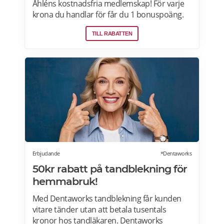
Åhléns kostnadsfria medlemskap! För varje
krona du handlar för får du 1 bonuspoäng.
Och för varje 1250 poäng, får du 25 kronor i
TILL RABATTEN
bonus. 10-30% välkomsterbjudande:
Rabattkoden skrivs in i kassan och ger dig 10-
30% rabatt på ditt första köp som medlem.
Läs mer om pensionärsrabatter på Åhléns
här.
Erbjudande
*Dentaworks
50kr rabatt på tandblekning för
hemmabruk!
Med Dentaworks tandblekning får kunden
vitare tänder utan att betala tusentals
kronor hos tandläkaren. Dentaworks