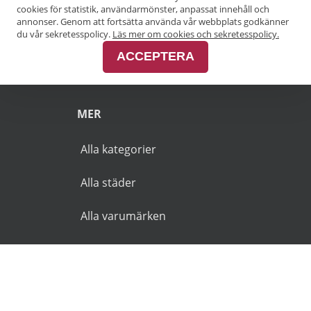
Pensionärsrabatt Göteborg
cookies för statistik, användarmönster, anpassat innehåll och
annonser. Genom att fortsätta använda vår webbplats godkänner
Pensionärsrabatt Malmö
du vår sekretesspolicy.
Läs mer om cookies och sekretesspolicy.
ACCEPTERA
Pensionärsrabatt Skåne
MER
Alla kategorier
Alla städer
Alla varumärken
© 2026 Goldies.se. Alla rättigheter reserverade.
Användarvillkor