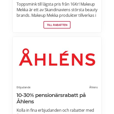
Toppsmink till lägsta pris från 16Kr! Makeup
Mekka är ett av Skandinaviens största beauty
brands. Makeup Mekka produkter tillverkas i
samma fabriker som stora internationella
TILL RABATTEN
beauty brands. Fri frakt över 299:- Läs mer
om erbjudanden hos Makeup Mekka här>>
Erbjudande
Åhlens
10-30% pensionärsrabatt på
Åhlens
Kolla in fina erbjudanden och rabatter med