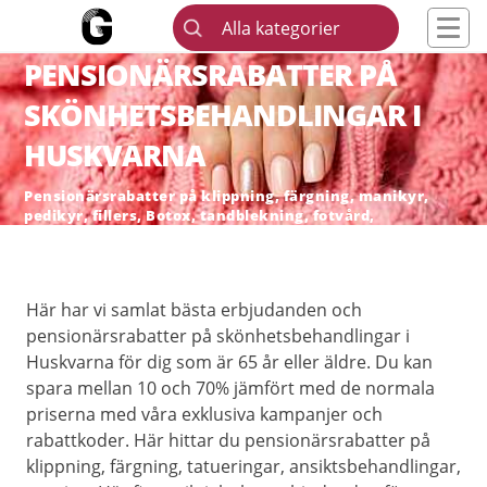
Alla kategorier
PENSIONÄRSRABATTER PÅ
SKÖNHETSBEHANDLINGAR I
HUSKVARNA
Pensionärsrabatter på klippning, färgning, manikyr,
pedikyr, fillers, Botox, tandblekning, fotvård,
skönhetsingrepp och hårborttagning
Här har vi samlat bästa erbjudanden och
pensionärsrabatter på skönhetsbehandlingar i
Huskvarna för dig som är 65 år eller äldre. Du kan
spara mellan 10 och 70% jämfört med de normala
priserna med våra exklusiva kampanjer och
rabattkoder. Här hittar du pensionärsrabatter på
klippning, färgning, tatueringar, ansiktsbehandlingar,