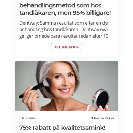
behandlingsmetod som hos
tandläkaren, men 95% billigare!
Dentway: Samma resultat som efter en dyr
behandling hos tandläkaren! Dentway nya
gel ger omedelbara resultat redan efter 10
minuter och verkar helt utan ilningar eller
TILL RABATTEN
irritation i tänderna. Den stärker även
tänderna och ger ett långvarigt skydd.
Passar dig som har normalt till känsligt
tandkött eller tunn emalj eftersom
sammansättningen är helt PH-neutral vilket
gör att den inte skadar dina tänder eller
tandkött. Samma behandlingsmetod som
hos tandläkaren, men 70-95 % billigare. Läs
mer om Dentway Starter Kit här.
Erbjudande
*Makeup Mekka
75% rabatt på kvalitetssmink!