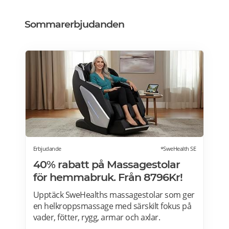
Sommarerbjudanden
Erbjudande
*SweHealth SE
40% rabatt på Massagestolar
för hemmabruk. Från 8796Kr!
Upptäck SweHealths massagestolar som ger
en helkroppsmassage med särskilt fokus på
vader, fötter, rygg, armar och axlar.
Fördelarna med att använda en massagestol