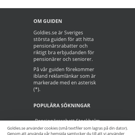
OM GUIDEN
Goldies.se är Sveriges
största guiden för att hitta
pensionärsrabatter och
riktigt bra erbjudanden för
pensionärer och seniorer.
På vår guiden förekommer
ibland reklamlänkar som är
markerade med en asterisk
(*).
POPULÄRA SÖKNINGAR
Pensionärsrabatt Stockholm
Goldies.se använder cookies (små textfiler som lagras på din dator).
Genom att använda vår hemsida samtycker du till att vi använder