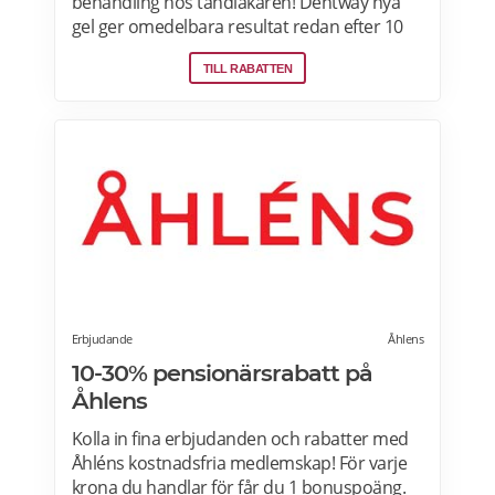
behandling hos tandläkaren! Dentway nya
gel ger omedelbara resultat redan efter 10
minuter och verkar helt utan ilningar eller
TILL RABATTEN
irritation i tänderna. Den stärker även
tänderna och ger ett långvarigt skydd.
Passar dig som har normalt till känsligt
tandkött eller tunn emalj eftersom
sammansättningen är helt PH-neutral vilket
gör att den inte skadar dina tänder eller
tandkött. Samma behandlingsmetod som
hos tandläkaren, men 70-95 % billigare. Läs
mer om Dentway Starter Kit här.
Erbjudande
Åhlens
10-30% pensionärsrabatt på
Åhlens
Kolla in fina erbjudanden och rabatter med
Åhléns kostnadsfria medlemskap! För varje
krona du handlar för får du 1 bonuspoäng.