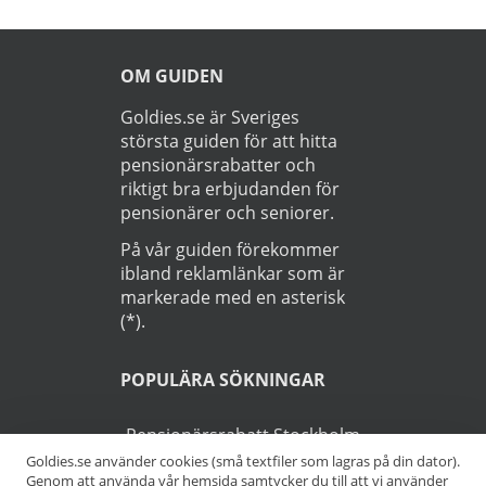
OM GUIDEN
Goldies.se är Sveriges
största guiden för att hitta
pensionärsrabatter och
riktigt bra erbjudanden för
pensionärer och seniorer.
På vår guiden förekommer
ibland reklamlänkar som är
markerade med en asterisk
(*).
POPULÄRA SÖKNINGAR
Pensionärsrabatt Stockholm
Goldies.se använder cookies (små textfiler som lagras på din dator).
Genom att använda vår hemsida samtycker du till att vi använder