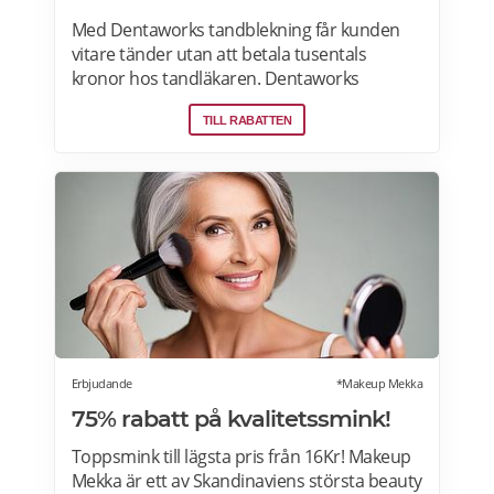
Med Dentaworks tandblekning får kunden
vitare tänder utan att betala tusentals
kronor hos tandläkaren. Dentaworks
erbjuder exklusiva produkter för vitare
TILL RABATTEN
tänder. Det är samma blekmetod som
tandläkarna använder! Formulan är
peroxidfri och löser problem med ilningar
och sårigt tandkött som traditionella
blekmedel innehållande karbamidperoxid
och väteperoxid kan ge. Prenumerera på
Dentaworks nyhetsbrev och få 50 kr rabatt
(gäller beställningar över 300 kr).
Rabattkoden skickas direkt till din e-post.
Erbjudande
*Makeup Mekka
75% rabatt på kvalitetssmink!
Toppsmink till lägsta pris från 16Kr! Makeup
Mekka är ett av Skandinaviens största beauty