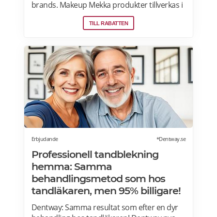
brands. Makeup Mekka produkter tillverkas i
samma fabriker som stora internationella
TILL RABATTEN
beauty brands. Fri frakt över 299:- Läs mer
om erbjudanden hos Makeup Mekka här>>
Erbjudande
*Dentway.se
Professionell tandblekning
hemma: Samma
behandlingsmetod som hos
tandläkaren, men 95% billigare!
Dentway: Samma resultat som efter en dyr