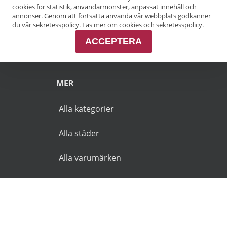
Pensionärsrabatt Göteborg
cookies för statistik, användarmönster, anpassat innehåll och
annonser. Genom att fortsätta använda vår webbplats godkänner
Pensionärsrabatt Malmö
du vår sekretesspolicy.
Läs mer om cookies och sekretesspolicy.
ACCEPTERA
Pensionärsrabatt Skåne
MER
Alla kategorier
Alla städer
Alla varumärken
© 2026 Goldies.se. Alla rättigheter reserverade.
Användarvillkor