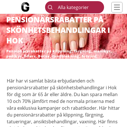
Alla kategorier
PENSIONÄRSRABATTER PÅ
SKÖNHETSBEHANDLINGAR I
HOK
Pensionärsrabatter på klippning, färgning, manikyr,
pedikyr, fillers, Botox, tandblekning, fotvård,
skönhetsingrepp och hårborttagning
Här har vi samlat bästa erbjudanden och
pensionärsrabatter på skönhetsbehandlingar i Hok
för dig som är 65 år eller äldre. Du kan spara mellan
10 och 70% jämfört med de normala priserna med
våra exklusiva kampanjer och rabattkoder. Här hittar
du pensionärsrabatter på klippning, färgning,
tatueringar, ansiktsbehandlingar, vaxning. Här finns