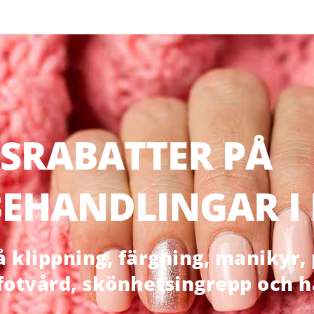
SRABATTER PÅ
EHANDLINGAR I
klippning, färgning, manikyr, p
 fotvård, skönhetsingrepp och 