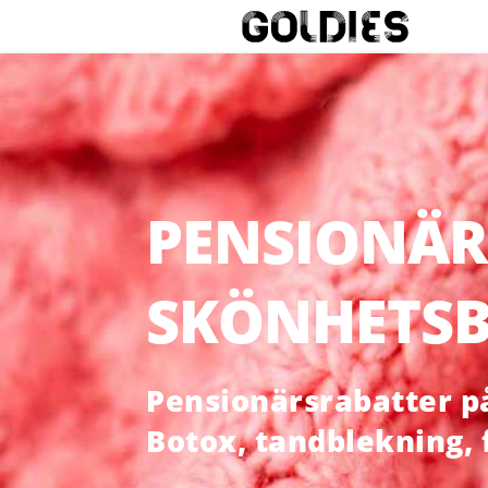
PENSIONÄR
SKÖNHETSB
Pensionärsrabatter på 
Botox, tandblekning,