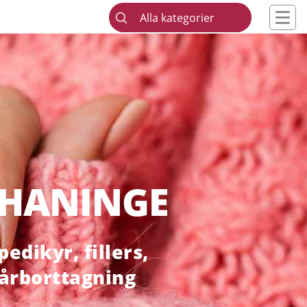
Alla kategorier
 HANINGE
edikyr, fillers,
hårborttagning