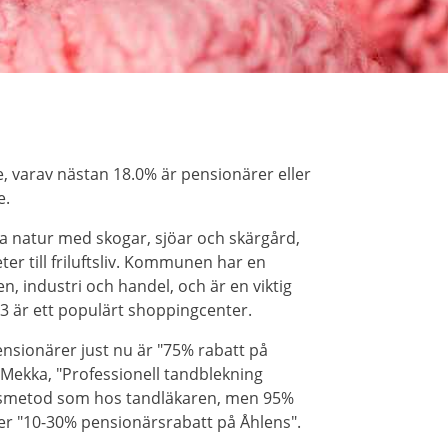
, varav nästan 18.0% är pensionärer eller
e.
ra natur med skogar, sjöar och skärgård,
ter till friluftsliv. Kommunen har en
 industri och handel, och är en viktig
73 är ett populärt shoppingcenter.
nsionärer just nu är "75% rabatt på
Mekka, "Professionell tandblekning
metod som hos tandläkaren, men 95%
ller "10-30% pensionärsrabatt på Åhlens".