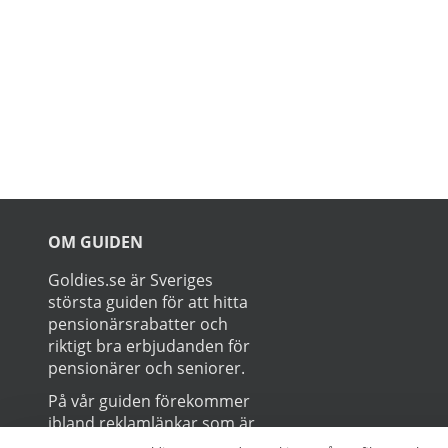
vilket gör att den inte skadar dina
tänder eller tandkött. Samma
behandlingsmetod som hos
tandläkaren, men 70-95 % billigare. Läs
mer om Dentway Starter Kit här.
Prenumerer