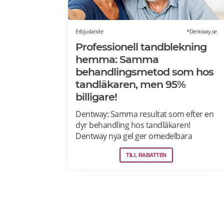
Erbjudande
*Dentway.se
Professionell tandblekning
hemma: Samma
behandlingsmetod som hos
tandläkaren, men 95%
billigare!
Dentway: Samma resultat som efter en
dyr behandling hos tandläkaren!
Dentway nya gel ger omedelbara
resultat redan efter 10 minuter och
TILL RABATTEN
verkar helt utan ilningar eller irritation i
tänderna. Den stärker även tänderna
och ger ett långvarigt skydd. Passar dig
som har normalt till känsligt tandkött
eller tunn emalj eftersom
sammansättningen är helt PH-neutral