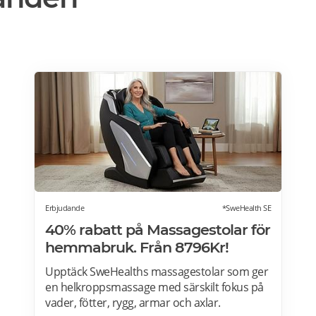
Erbjudande
*SweHealth SE
40% rabatt på Massagestolar för
hemmabruk. Från 8796Kr!
Upptäck SweHealths massagestolar som ger
en helkroppsmassage med särskilt fokus på
vader, fötter, rygg, armar och axlar.