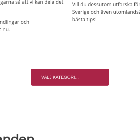
gärna så att vi kan dela det
Vill du dessutom utforska f
Sverige och även utomlands? 
bästa tips!
andlingar och
t nu.
anden