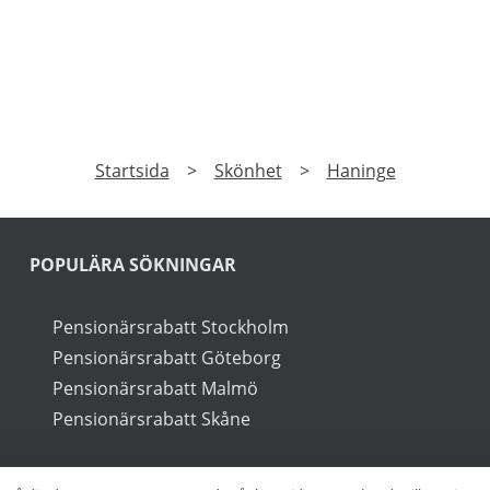
PRENUMERERA
a på vårt nyhetsbrev och få exklusiv tillgång till speciale
►
Läs
Integritetspolicy
Startsida
>
Skönhet
>
Haninge