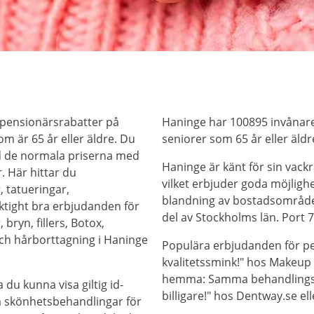
 pensionärsrabatter på
Haninge har 100895 invånare
m är 65 år eller äldre. Du
seniorer som 65 år eller äldr
d de normala priserna med
Haninge är känt för sin vack
. Här hittar du
vilket erbjuder goda möjlighe
, tatueringar,
blandning av bostadsområden,
iktight bra erbjudanden för
del av Stockholms län. Port 
bryn, fillers, Botox,
ch hårborttagning i Haninge
Populära erbjudanden för pe
kvalitetssmink!" hos Makeup 
hemma: Samma behandlings
 du kunna visa giltig id-
billigare!" hos Dentway.se e
på skönhetsbehandlingar för