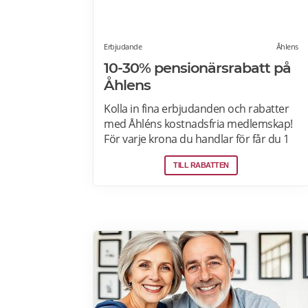
Erbjudande
Åhlens
10-30% pensionärsrabatt på
Åhlens
Kolla in fina erbjudanden och rabatter
med Åhléns kostnadsfria medlemskap!
För varje krona du handlar för får du 1
bonuspoäng. Och för varje 1250 poäng,
TILL RABATTEN
får du 25 kronor i bonus. 10-30%
välkomsterbjudande: Rabattkoden
skrivs in i kassan och ger dig 10-30%
rabatt på ditt första köp som medlem.
Läs mer om pensionärsrabatter på
Åhléns här.