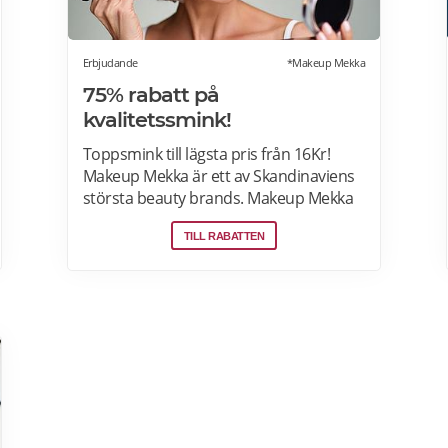
Erbjudande
*Makeup Mekka
75% rabatt på
kvalitetssmink!
Toppsmink till lägsta pris från 16Kr!
Makeup Mekka är ett av Skandinaviens
största beauty brands. Makeup Mekka
produkter tillverkas i samma fabriker
TILL RABATTEN
som stora internationella beauty
brands. Fri frakt över 299:- Läs mer om
erbjudanden hos Makeup Mekka här>>