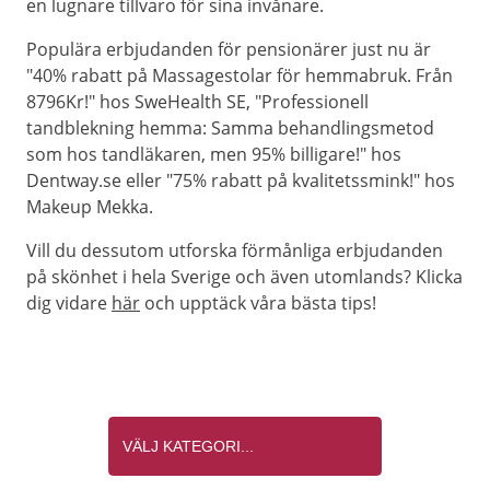
en lugnare tillvaro för sina invånare.
Populära erbjudanden för pensionärer just nu är
"40% rabatt på Massagestolar för hemmabruk. Från
8796Kr!" hos SweHealth SE, "Professionell
tandblekning hemma: Samma behandlingsmetod
som hos tandläkaren, men 95% billigare!" hos
Dentway.se eller "75% rabatt på kvalitetssmink!" hos
Makeup Mekka.
Vill du dessutom utforska förmånliga erbjudanden
på skönhet i hela Sverige och även utomlands? Klicka
dig vidare
här
och upptäck våra bästa tips!