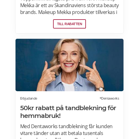
Mekka är ett av Skandinaviens största beauty
brands. Makeup Mekka produkter tillverkas i
samma fabriker som stora internationella
TILL RABATTEN
beauty brands. Fri frakt över 299:- Läs mer
om erbjudanden hos Makeup Mekka här>>
Erbjudande
*Dentaworks
50kr rabatt på tandblekning för
hemmabruk!
Med Dentaworks tandblekning får kunden
vitare tänder utan att betala tusentals