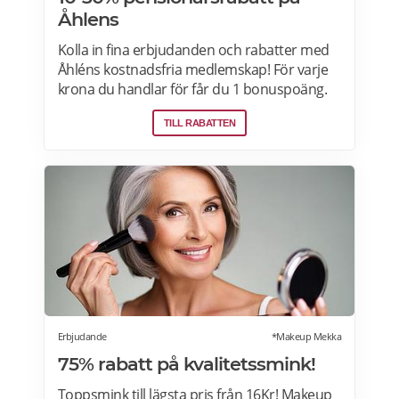
Åhlens
Kolla in fina erbjudanden och rabatter med
Åhléns kostnadsfria medlemskap! För varje
krona du handlar för får du 1 bonuspoäng.
Och för varje 1250 poäng, får du 25 kronor i
TILL RABATTEN
bonus. 10-30% välkomsterbjudande:
Rabattkoden skrivs in i kassan och ger dig 10-
30% rabatt på ditt första köp som medlem.
Läs mer om pensionärsrabatter på Åhléns
här.
Erbjudande
*Makeup Mekka
75% rabatt på kvalitetssmink!
Toppsmink till lägsta pris från 16Kr! Makeup