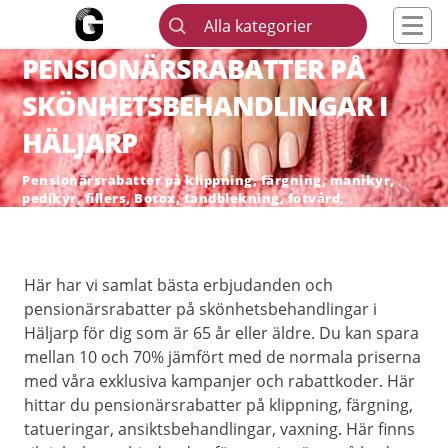
Alla kategorier
PENSIONÄRSRABATTER PÅ
SKÖNHETSBEHANDLINGAR I
HÄLJARP
Pensionärsrabatter på klippning, färgning, manikyr,
pedikyr, fillers, Botox, tandblekning, fotvård,
skönhetsingrepp och hårborttagning
Här har vi samlat bästa erbjudanden och
pensionärsrabatter på skönhetsbehandlingar i
Häljarp för dig som är 65 år eller äldre. Du kan spara
mellan 10 och 70% jämfört med de normala priserna
med våra exklusiva kampanjer och rabattkoder. Här
hittar du pensionärsrabatter på klippning, färgning,
tatueringar, ansiktsbehandlingar, vaxning. Här finns