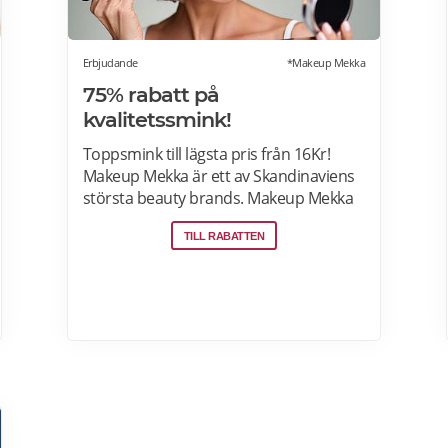
Erbjudande
*Makeup Mekka
75% rabatt på
kvalitetssmink!
Toppsmink till lägsta pris från 16Kr!
Makeup Mekka är ett av Skandinaviens
största beauty brands. Makeup Mekka
produkter tillverkas i samma fabriker
TILL RABATTEN
som stora internationella beauty
brands. Fri frakt över 299:- Läs mer om
erbjudanden hos Makeup Mekka här>>