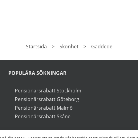
PRENUMERERA
a på vårt nyhetsbrev och få exklusiv tillgång till speciale
►
Läs
Integritetspolicy
Startsida
>
Skönhet
>
Gäddede