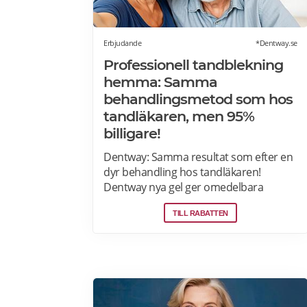
Erbjudande
*Dentway.se
Professionell tandblekning
hemma: Samma
behandlingsmetod som hos
tandläkaren, men 95%
billigare!
Dentway: Samma resultat som efter en
dyr behandling hos tandläkaren!
Dentway nya gel ger omedelbara
resultat redan efter 10 minuter och
TILL RABATTEN
verkar helt utan ilningar eller irritation i
tänderna. Den stärker även tänderna
och ger ett långvarigt skydd. Passar dig
som har normalt till känsligt tandkött
eller tunn emalj eftersom
sammansättningen är helt PH-neutral