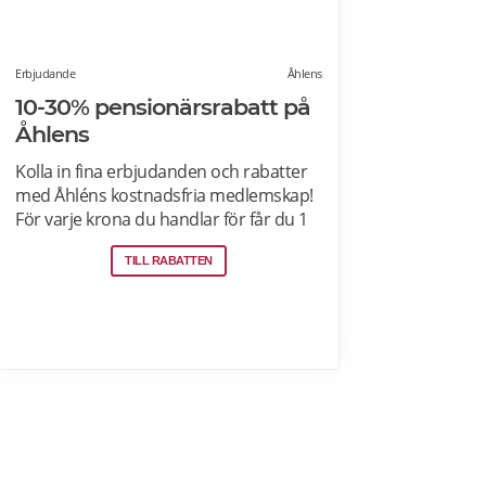
Erbjudande
Åhlens
10-30% pensionärsrabatt på
Åhlens
Kolla in fina erbjudanden och rabatter
med Åhléns kostnadsfria medlemskap!
För varje krona du handlar för får du 1
bonuspoäng. Och för varje 1250 poäng,
TILL RABATTEN
får du 25 kronor i bonus. 10-30%
välkomsterbjudande: Rabattkoden
skrivs in i kassan och ger dig 10-30%
rabatt på ditt första köp som medlem.
Läs mer om pensionärsrabatter på
Åhléns här.