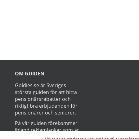
Dentaworks nyhetsbrev och få 50 kr
rabatt (gäller beställningar över 300 kr).
Rabattkoden skickas direkt till din e-
post.
Prenumerer