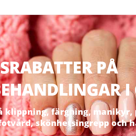
SRABATTER PÅ
EHANDLINGAR I
klippning, färgning, manikyr, p
 fotvård, skönhetsingrepp och 