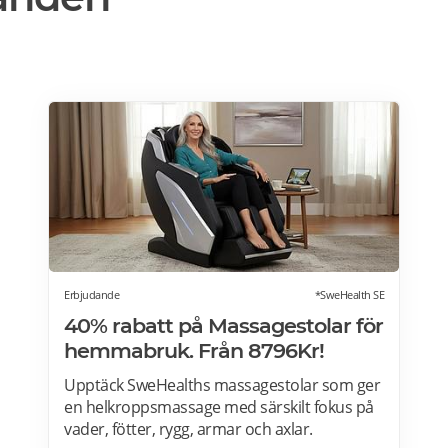
Erbjudande
*SweHealth SE
40% rabatt på Massagestolar för
hemmabruk. Från 8796Kr!
Upptäck SweHealths massagestolar som ger
en helkroppsmassage med särskilt fokus på
vader, fötter, rygg, armar och axlar.