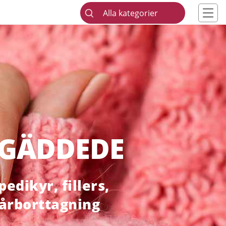
Alla kategorier
 GÄDDEDE
edikyr, fillers,
hårborttagning