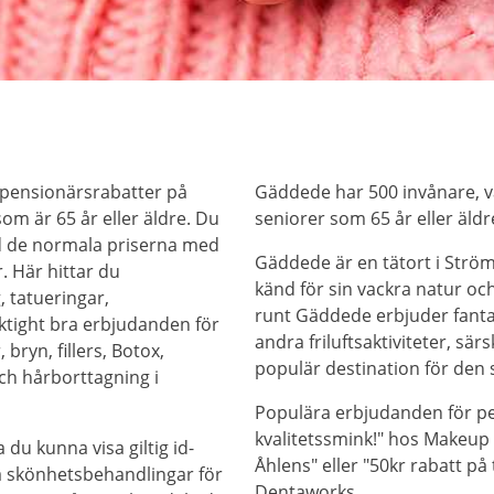
 pensionärsrabatter på
Gäddede har 500 invånare, v
om är 65 år eller äldre. Du
seniorer som 65 år eller äldr
d de normala priserna med
Gäddede är en tätort i Strö
. Här hittar du
känd för sin vackra natur oc
, tatueringar,
runt Gäddede erbjuder fantas
iktight bra erbjudanden för
andra friluftsaktiviteter, s
bryn, fillers, Botox,
populär destination för den 
ch hårborttagning i
Populära erbjudanden för pe
kvalitetssmink!" hos Makeup
 du kunna visa giltig id-
Åhlens" eller "50kr rabatt p
på skönhetsbehandlingar för
Dentaworks.