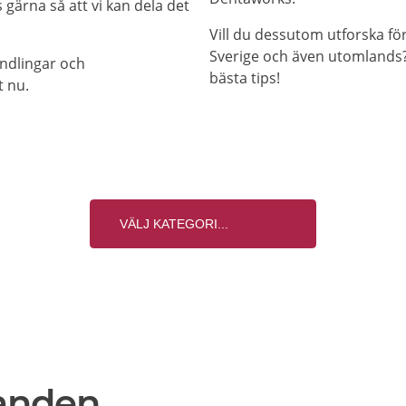
gärna så att vi kan dela det
Vill du dessutom utforska f
Sverige och även utomlands? 
andlingar och
bästa tips!
t nu.
anden