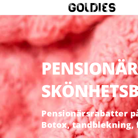
PENSIONÄR
SKÖNHETSB
Pensionärsrabatter på 
Botox, tandblekning,