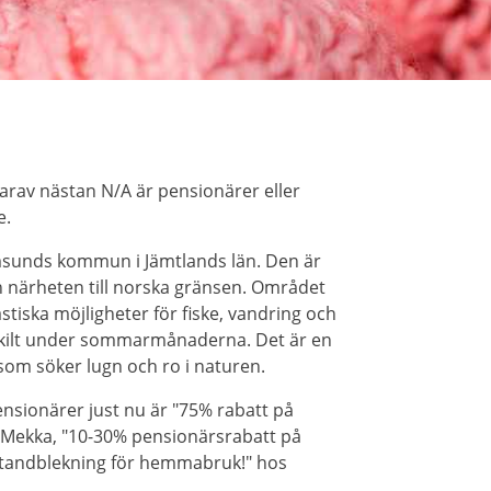
arav nästan N/A är pensionärer eller
e.
msunds kommun i Jämtlands län. Den är
h närheten till norska gränsen. Området
tiska möjligheter för fiske, vandring och
ärskilt under sommarmånaderna. Det är en
som söker lugn och ro i naturen.
nsionärer just nu är "75% rabatt på
 Mekka, "10-30% pensionärsrabatt på
å tandblekning för hemmabruk!" hos