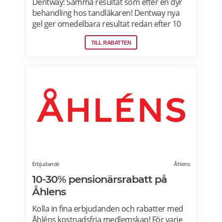
Dentway: Samma resultat som efter en dyr
behandling hos tandläkaren! Dentway nya
gel ger omedelbara resultat redan efter 10
minuter och verkar helt utan ilningar eller
TILL RABATTEN
irritation i tänderna. Den stärker även
tänderna och ger ett långvarigt skydd.
Passar dig som har normalt till känsligt
tandkött eller tunn emalj eftersom
sammansättningen är helt PH-neutral vilket
gör att den inte skadar dina tänder eller
tandkött. Samma behandlingsmetod som
hos tandläkaren, men 70-95 % billigare. Läs
mer om Dentway Starter Kit här.
Erbjudande
Åhlens
10-30% pensionärsrabatt på
Åhlens
Kolla in fina erbjudanden och rabatter med
Åhléns kostnadsfria medlemskap! För varje