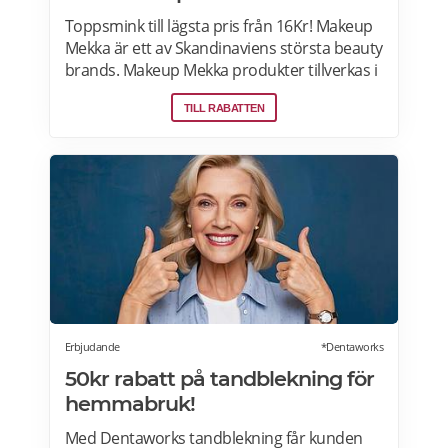
Toppsmink till lägsta pris från 16Kr! Makeup
Mekka är ett av Skandinaviens största beauty
brands. Makeup Mekka produkter tillverkas i
samma fabriker som stora internationella
TILL RABATTEN
beauty brands. Fri frakt över 299:- Läs mer
om erbjudanden hos Makeup Mekka här>>
Erbjudande
*Dentaworks
50kr rabatt på tandblekning för
hemmabruk!
Med Dentaworks tandblekning får kunden