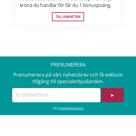
krona du handlar för får du 1 bonuspoäng.
Och för varje 1250 poäng, får du 25 kronor i
TILL RABATTEN
bonus. 10-30% välkomsterbjudande:
Rabattkoden skrivs in i kassan och ger dig 10-
30% rabatt på ditt första köp som medlem.
Läs mer om pensionärsrabatter på Åhléns
här.
PRENUMERERA
Prenumerera på vårt nyhetsbrev och få exklusiv
tillgång till specialerbjudanden.
►
Läs
Integritetspolicy