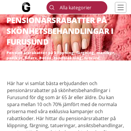
Alla kategorier
PENSIONÄRSRABATTER PÅ
SKÖNHETSBEHANDLINGAR I
FURUSUND
Pensionärsrabatter på klippning, färgning, manikyr,
pedikyr, fillers, Botox, tandblekning, fotvård,
skönhetsingrepp och hårborttagning
Här har vi samlat bästa erbjudanden och
pensionärsrabatter på skönhetsbehandlingar i
Furusund för dig som är 65 år eller äldre. Du kan
spara mellan 10 och 70% jämfört med de normala
priserna med våra exklusiva kampanjer och
rabattkoder. Här hittar du pensionärsrabatter på
klippning, färgning, tatueringar, ansiktsbehandlingar,