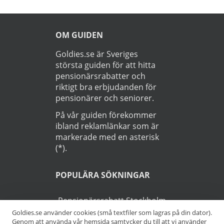
OM GUIDEN
Goldies.se är Sveriges
största guiden för att hitta
pensionärsrabatter och
riktigt bra erbjudanden för
pensionärer och seniorer.
På vår guiden förekommer
ibland reklamlänkar som är
markerade med en asterisk
(*).
POPULÄRA SÖKNINGAR
Pensionärsrabatt Stockholm
Goldies.se använder cookies (små textfiler som lagras på din dator).
Genom att använda vår hemsida samtycker du till att vi använder