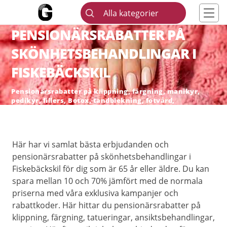
Alla kategorier
PENSIONÄRSRABATTER PÅ
SKÖNHETSBEHANDLINGAR I
FISKEBÄCKSKIL
Pensionärsrabatter på klippning, färgning, manikyr,
pedikyr, fillers, Botox, tandblekning, fotvård,
skönhetsingrepp och hårborttagning
Här har vi samlat bästa erbjudanden och
pensionärsrabatter på skönhetsbehandlingar i
Fiskebäckskil för dig som är 65 år eller äldre. Du kan
spara mellan 10 och 70% jämfört med de normala
priserna med våra exklusiva kampanjer och
rabattkoder. Här hittar du pensionärsrabatter på
klippning, färgning, tatueringar, ansiktsbehandlingar,