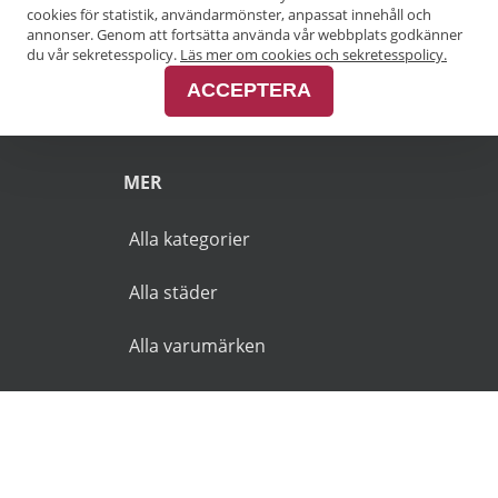
Pensionärsrabatt Göteborg
cookies för statistik, användarmönster, anpassat innehåll och
annonser. Genom att fortsätta använda vår webbplats godkänner
Pensionärsrabatt Malmö
du vår sekretesspolicy.
Läs mer om cookies och sekretesspolicy.
ACCEPTERA
Pensionärsrabatt Skåne
MER
Alla kategorier
Alla städer
Alla varumärken
© 2026 Goldies.se. Alla rättigheter reserverade.
Användarvillkor