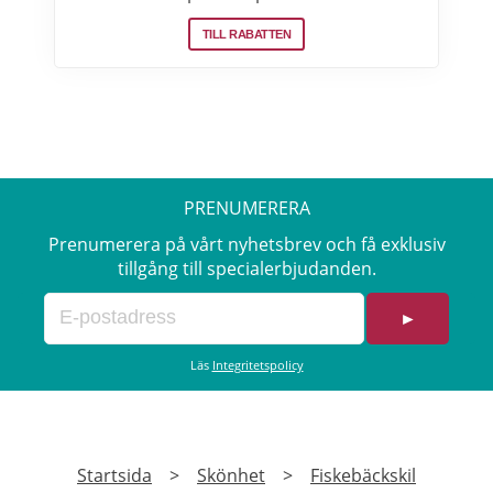
samma fabriker som stora internationella
TILL RABATTEN
beauty brands. Fri frakt över 299:- Läs mer
om erbjudanden hos Makeup Mekka här>>
PRENUMERERA
Prenumerera på vårt nyhetsbrev och få exklusiv
tillgång till specialerbjudanden.
►
Läs
Integritetspolicy
Startsida
>
Skönhet
>
Fiskebäckskil