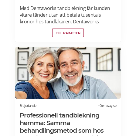
Med Dentaworks tandblekning får kunden
vitare tänder utan att betala tusentals
kronor hos tandläkaren. Dentaworks
erbjuder exklusiva produkter för vitare
TILL RABATTEN
tänder. Det är samma blekmetod som
tandläkarna använder! Formulan är
peroxidfri och löser problem med ilningar
och sårigt tandkött som traditionella
blekmedel innehållande karbamidperoxid
och väteperoxid kan ge. Prenumerera på
Dentaworks nyhetsbrev och få 50 kr rabatt
(gäller beställningar över 300 kr).
Rabattkoden skickas direkt till din e-post.
Erbjudande
*Dentway.se
Professionell tandblekning
hemma: Samma
behandlingsmetod som hos