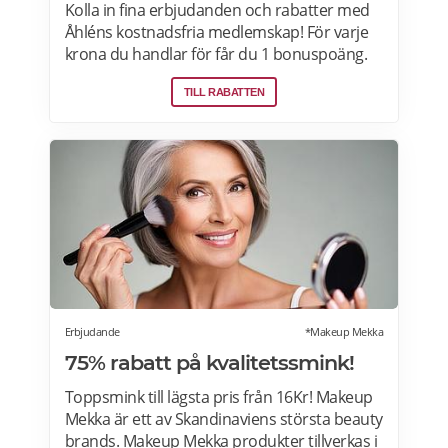
Kolla in fina erbjudanden och rabatter med
Åhléns kostnadsfria medlemskap! För varje
krona du handlar för får du 1 bonuspoäng.
Och för varje 1250 poäng, får du 25 kronor i
TILL RABATTEN
bonus. 10-30% välkomsterbjudande:
Rabattkoden skrivs in i kassan och ger dig 10-
30% rabatt på ditt första köp som medlem.
Läs mer om pensionärsrabatter på Åhléns
här.
Erbjudande
*Makeup Mekka
75% rabatt på kvalitetssmink!
Toppsmink till lägsta pris från 16Kr! Makeup
Mekka är ett av Skandinaviens största beauty
brands. Makeup Mekka produkter tillverkas i