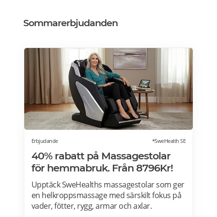
Sommarerbjudanden
Erbjudande
*SweHealth SE
40% rabatt på Massagestolar
för hemmabruk. Från 8796Kr!
Upptäck SweHealths massagestolar som ger
en helkroppsmassage med särskilt fokus på
vader, fötter, rygg, armar och axlar.
Fördelarna med att använda en massagestol