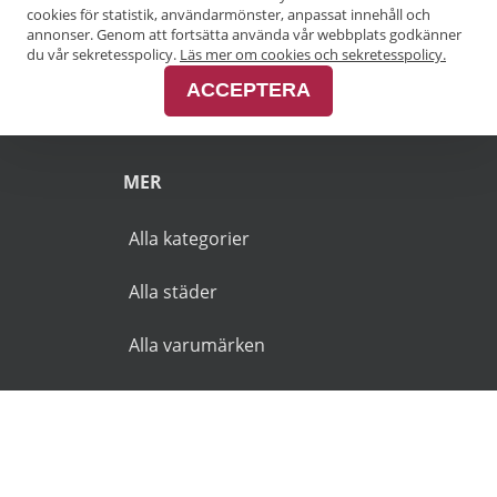
Pensionärsrabatt Göteborg
cookies för statistik, användarmönster, anpassat innehåll och
annonser. Genom att fortsätta använda vår webbplats godkänner
Pensionärsrabatt Malmö
du vår sekretesspolicy.
Läs mer om cookies och sekretesspolicy.
ACCEPTERA
Pensionärsrabatt Skåne
MER
Alla kategorier
Alla städer
Alla varumärken
© 2026 Goldies.se. Alla rättigheter reserverade.
Användarvillkor