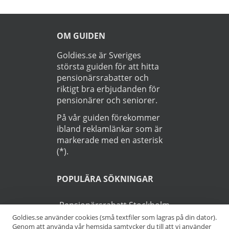
OM GUIDEN
Goldies.se är Sveriges
största guiden för att hitta
pensionärsrabatter och
riktigt bra erbjudanden för
pensionärer och seniorer.
På vår guiden förekommer
ibland reklamlänkar som är
markerade med en asterisk
(*).
POPULÄRA SÖKNINGAR
Pensionärsrabatt Stockholm
Goldies.se använder cookies (små textfiler som lagras på din dator).
Genom att använda vår hemsida samtycker du till att vi använder