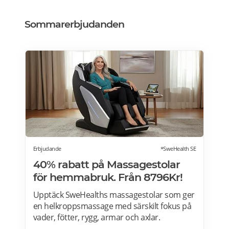
Sommarerbjudanden
Erbjudande
*SweHealth SE
40% rabatt på Massagestolar
för hemmabruk. Från 8796Kr!
Upptäck SweHealths massagestolar som ger
en helkroppsmassage med särskilt fokus på
vader, fötter, rygg, armar och axlar.
Fördelarna med att använda en massagestol