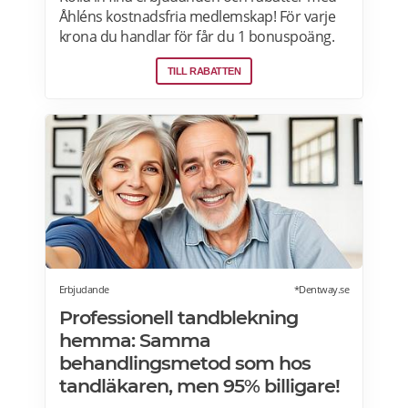
Åhléns kostnadsfria medlemskap! För varje
krona du handlar för får du 1 bonuspoäng.
Och för varje 1250 poäng, får du 25 kronor i
TILL RABATTEN
bonus. 10-30% välkomsterbjudande:
Rabattkoden skrivs in i kassan och ger dig 10-
30% rabatt på ditt första köp som medlem.
Läs mer om pensionärsrabatter på Åhléns
här.
Erbjudande
*Dentway.se
Professionell tandblekning
hemma: Samma
behandlingsmetod som hos
tandläkaren, men 95% billigare!