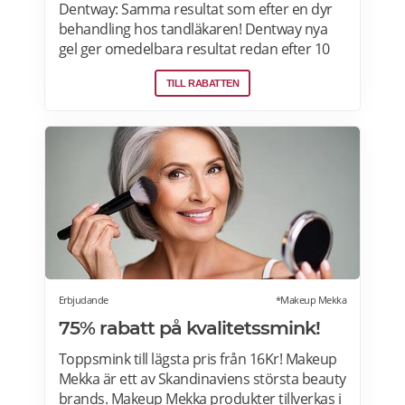
Dentway: Samma resultat som efter en dyr
behandling hos tandläkaren! Dentway nya
gel ger omedelbara resultat redan efter 10
minuter och verkar helt utan ilningar eller
TILL RABATTEN
irritation i tänderna. Den stärker även
tänderna och ger ett långvarigt skydd.
Passar dig som har normalt till känsligt
tandkött eller tunn emalj eftersom
sammansättningen är helt PH-neutral vilket
gör att den inte skadar dina tänder eller
tandkött. Samma behandlingsmetod som
hos tandläkaren, men 70-95 % billigare. Läs
mer om Dentway Starter Kit här.
Erbjudande
*Makeup Mekka
75% rabatt på kvalitetssmink!
Toppsmink till lägsta pris från 16Kr! Makeup
Mekka är ett av Skandinaviens största beauty
brands. Makeup Mekka produkter tillverkas i