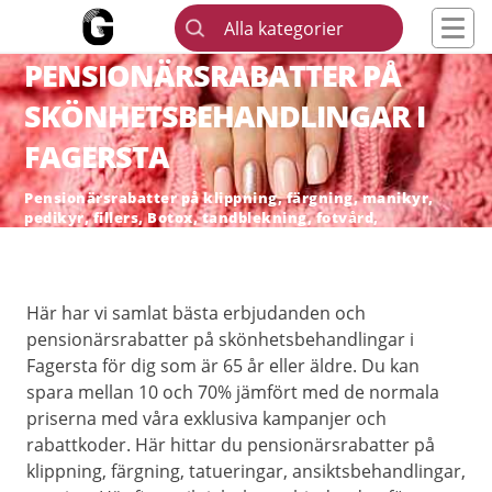
Alla kategorier
PENSIONÄRSRABATTER PÅ
SKÖNHETSBEHANDLINGAR I
FAGERSTA
Pensionärsrabatter på klippning, färgning, manikyr,
pedikyr, fillers, Botox, tandblekning, fotvård,
skönhetsingrepp och hårborttagning
Här har vi samlat bästa erbjudanden och
pensionärsrabatter på skönhetsbehandlingar i
Fagersta för dig som är 65 år eller äldre. Du kan
spara mellan 10 och 70% jämfört med de normala
priserna med våra exklusiva kampanjer och
rabattkoder. Här hittar du pensionärsrabatter på
klippning, färgning, tatueringar, ansiktsbehandlingar,