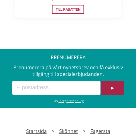
samma fabriker som stora internationella
TILL RABATTEN
beauty brands. Fri frakt över 299:- Läs mer
om erbjudanden hos Makeup Mekka här>>
PRENUMERERA
Prenumerera på vårt nyhetsbrev och få exklusiv
tillgång till specialerbjudanden.
►
Läs
Integritetspolicy
Startsida
>
Skönhet
>
Fagersta