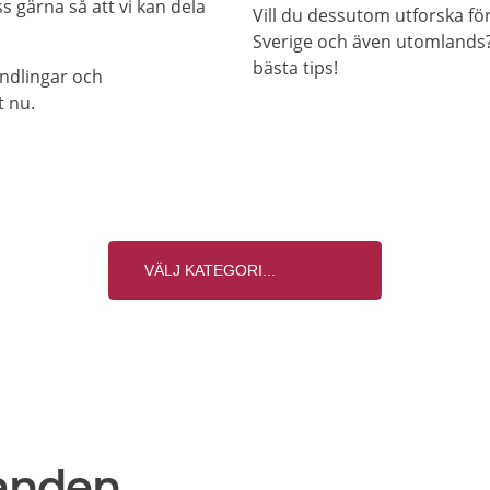
 gärna så att vi kan dela
Vill du dessutom utforska f
Sverige och även utomlands? 
bästa tips!
andlingar och
t nu.
anden