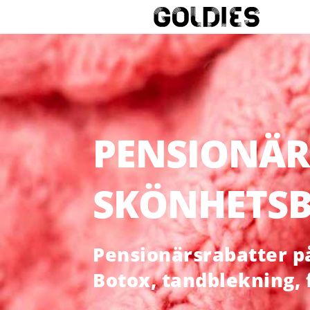
PENSIONÄR
SKÖNHETSB
Pensionärsrabatter på 
Botox, tandblekning,