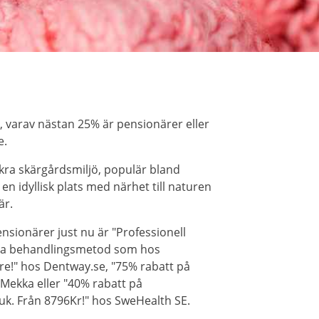
 varav nästan 25% är pensionärer eller
e.
kra skärgårdsmiljö, populär bland
en idyllisk plats med närhet till naturen
är.
sionärer just nu är "Professionell
a behandlingsmetod som hos
re!" hos Dentway.se, "75% rabatt på
Mekka eller "40% rabatt på
k. Från 8796Kr!" hos SweHealth SE.