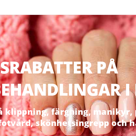
SRABATTER PÅ
EHANDLINGAR I
klippning, färgning, manikyr, p
 fotvård, skönhetsingrepp och 