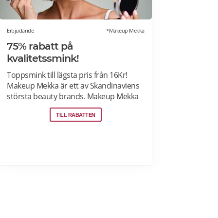
Erbjudande
*Makeup Mekka
75% rabatt på
kvalitetssmink!
Toppsmink till lägsta pris från 16Kr!
Makeup Mekka är ett av Skandinaviens
största beauty brands. Makeup Mekka
produkter tillverkas i samma fabriker
TILL RABATTEN
som stora internationella beauty
brands. Fri frakt över 299:- Läs mer om
erbjudanden hos Makeup Mekka här>>