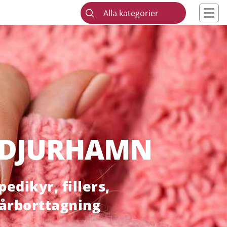
Alla kategorier
 DJURHAMN
edikyr, fillers,
hårborttagning