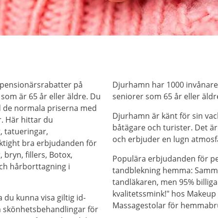
 pensionärsrabatter på
Djurhamn har 1000 invånare,
som är 65 år eller äldre. Du
seniorer som 65 år eller äldr
d de normala priserna med
Djurhamn är känt för sin vac
. Här hittar du
båtägare och turister. Det är 
, tatueringar,
och erbjuder en lugn atmosf
iktight bra erbjudanden för
bryn, fillers, Botox,
Populära erbjudanden för pen
ch hårborttagning i
tandblekning hemma: Samm
tandläkaren, men 95% billiga
kvalitetssmink!" hos Makeup 
 du kunna visa giltig id-
Massagestolar för hemmabru
på skönhetsbehandlingar för