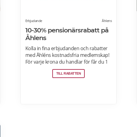
Erbjudande
Åhlens
10-30% pensionärsrabatt på
Åhlens
Kolla in fina erbjudanden och rabatter
med Åhléns kostnadsfria medlemskap!
För varje krona du handlar för får du 1
bonuspoäng. Och för varje 1250 poäng,
TILL RABATTEN
får du 25 kronor i bonus. 10-30%
välkomsterbjudande: Rabattkoden
skrivs in i kassan och ger dig 10-30%
rabatt på ditt första köp som medlem.
Läs mer om pensionärsrabatter på
Åhléns här.