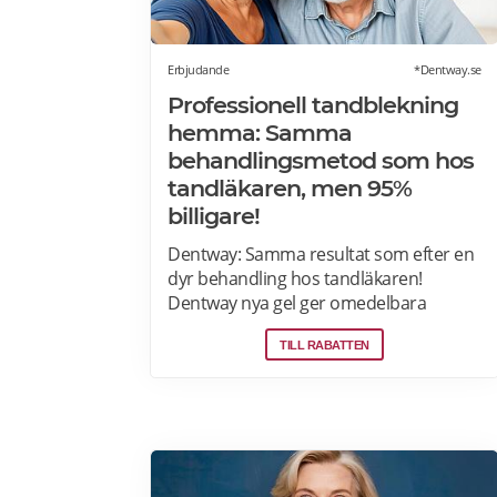
Erbjudande
*Dentway.se
Professionell tandblekning
hemma: Samma
behandlingsmetod som hos
tandläkaren, men 95%
billigare!
Dentway: Samma resultat som efter en
dyr behandling hos tandläkaren!
Dentway nya gel ger omedelbara
resultat redan efter 10 minuter och
TILL RABATTEN
verkar helt utan ilningar eller irritation i
tänderna. Den stärker även tänderna
och ger ett långvarigt skydd. Passar dig
som har normalt till känsligt tandkött
eller tunn emalj eftersom
sammansättningen är helt PH-neutral