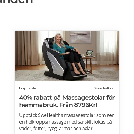
Erbjudande
*SweHealth SE
40% rabatt på Massagestolar för
hemmabruk. Från 8796Kr!
Upptäck SweHealths massagestolar som ger
en helkroppsmassage med särskilt fokus på
vader, fötter, rygg, armar och axlar.