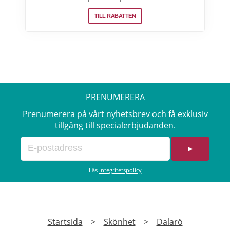
samma fabriker som stora internationella
TILL RABATTEN
beauty brands. Fri frakt över 299:- Läs mer
om erbjudanden hos Makeup Mekka här>>
PRENUMERERA
Prenumerera på vårt nyhetsbrev och få exklusiv
tillgång till specialerbjudanden.
►
Läs
Integritetspolicy
Startsida
>
Skönhet
>
Dalarö