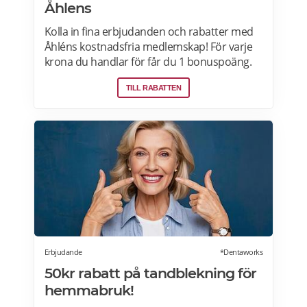
Åhlens
Kolla in fina erbjudanden och rabatter med
Åhléns kostnadsfria medlemskap! För varje
krona du handlar för får du 1 bonuspoäng.
Och för varje 1250 poäng, får du 25 kronor i
TILL RABATTEN
bonus. 10-30% välkomsterbjudande:
Rabattkoden skrivs in i kassan och ger dig 10-
30% rabatt på ditt första köp som medlem.
Läs mer om pensionärsrabatter på Åhléns
här.
Erbjudande
*Dentaworks
50kr rabatt på tandblekning för
hemmabruk!