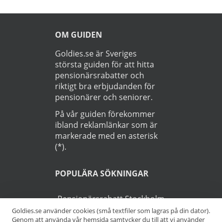
OM GUIDEN
Goldies.se är Sveriges
största guiden för att hitta
pensionärsrabatter och
riktigt bra erbjudanden för
pensionärer och seniorer.
På vår guiden förekommer
ibland reklamlänkar som är
markerade med en asterisk
(*).
POPULÄRA SÖKNINGAR
Pensionärsrabatt Stockholm
Goldies.se använder cookies (små textfiler som lagras på din dator).
Genom att använda vår hemsida samtycker du till att vi använder