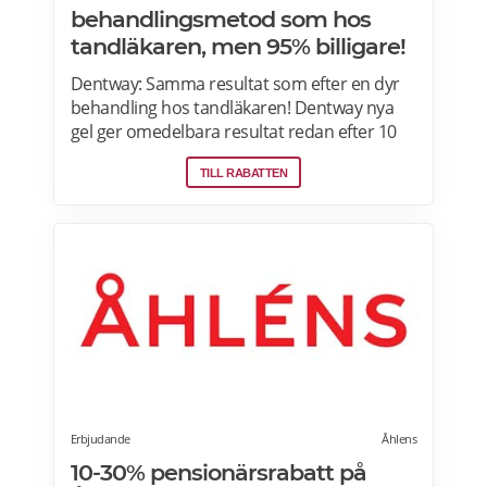
behandlingsmetod som hos
tandläkaren, men 95% billigare!
Dentway: Samma resultat som efter en dyr
behandling hos tandläkaren! Dentway nya
gel ger omedelbara resultat redan efter 10
minuter och verkar helt utan ilningar eller
TILL RABATTEN
irritation i tänderna. Den stärker även
tänderna och ger ett långvarigt skydd.
Passar dig som har normalt till känsligt
tandkött eller tunn emalj eftersom
sammansättningen är helt PH-neutral vilket
gör att den inte skadar dina tänder eller
tandkött. Samma behandlingsmetod som
hos tandläkaren, men 70-95 % billigare. Läs
mer om Dentway Starter Kit här.
Erbjudande
Åhlens
10-30% pensionärsrabatt på