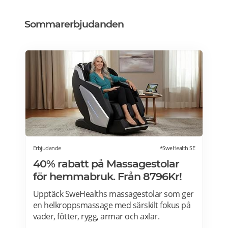
Sommarerbjudanden
Erbjudande
*SweHealth SE
40% rabatt på Massagestolar
för hemmabruk. Från 8796Kr!
Upptäck SweHealths massagestolar som ger
en helkroppsmassage med särskilt fokus på
vader, fötter, rygg, armar och axlar.
Fördelarna med att använda en massagestol