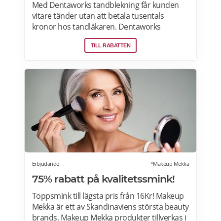
Med Dentaworks tandblekning får kunden
vitare tänder utan att betala tusentals
kronor hos tandläkaren. Dentaworks
erbjuder exklusiva produkter för vitare
TILL RABATTEN
tänder. Det är samma blekmetod som
tandläkarna använder! Formulan är
peroxidfri och löser problem med ilningar
och sårigt tandkött som traditionella
blekmedel innehållande karbamidperoxid
och väteperoxid kan ge. Prenumerera på
Dentaworks nyhetsbrev och få 50 kr rabatt
(gäller beställningar över 300 kr).
Rabattkoden skickas direkt till din e-post.
Erbjudande
*Makeup Mekka
75% rabatt på kvalitetssmink!
Toppsmink till lägsta pris från 16Kr! Makeup
Mekka är ett av Skandinaviens största beauty
brands. Makeup Mekka produkter tillverkas i