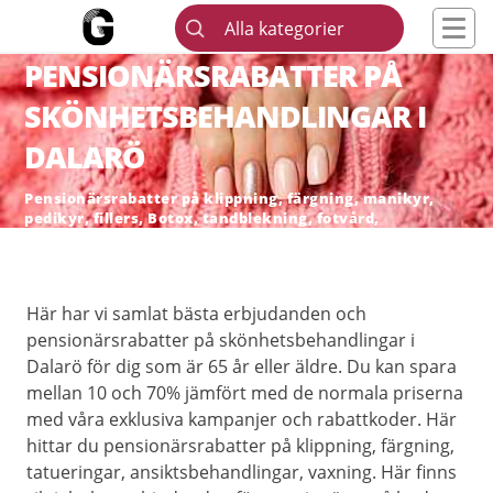
Alla kategorier
PENSIONÄRSRABATTER PÅ
SKÖNHETSBEHANDLINGAR I
DALARÖ
Pensionärsrabatter på klippning, färgning, manikyr,
pedikyr, fillers, Botox, tandblekning, fotvård,
skönhetsingrepp och hårborttagning
Här har vi samlat bästa erbjudanden och
pensionärsrabatter på skönhetsbehandlingar i
Dalarö för dig som är 65 år eller äldre. Du kan spara
mellan 10 och 70% jämfört med de normala priserna
med våra exklusiva kampanjer och rabattkoder. Här
hittar du pensionärsrabatter på klippning, färgning,
tatueringar, ansiktsbehandlingar, vaxning. Här finns