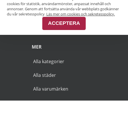
Pensionärsrabatt Göteborg
cookies för statistik, användarmönster, anpassat innehåll och
annonser. Genom att fortsätta använda vår webbplats godkänner
Pensionärsrabatt Malmö
du vår sekretesspolicy.
Läs mer om cookies och sekretesspolicy.
ACCEPTERA
Pensionärsrabatt Skåne
MER
Alla kategorier
Alla städer
Alla varumärken
© 2026 Goldies.se. Alla rättigheter reserverade.
Användarvillkor