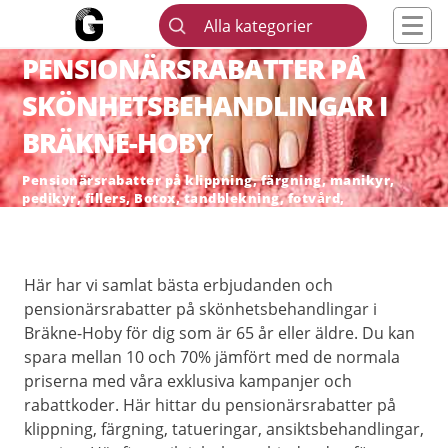
Alla kategorier
PENSIONÄRSRABATTER PÅ
SKÖNHETSBEHANDLINGAR I
BRÄKNE-HOBY
Pensionärsrabatter på klippning, färgning, manikyr,
pedikyr, fillers, Botox, tandblekning, fotvård,
skönhetsingrepp och hårborttagning
Här har vi samlat bästa erbjudanden och
pensionärsrabatter på skönhetsbehandlingar i
Bräkne-Hoby för dig som är 65 år eller äldre. Du kan
spara mellan 10 och 70% jämfört med de normala
priserna med våra exklusiva kampanjer och
rabattkoder. Här hittar du pensionärsrabatter på
klippning, färgning, tatueringar, ansiktsbehandlingar,