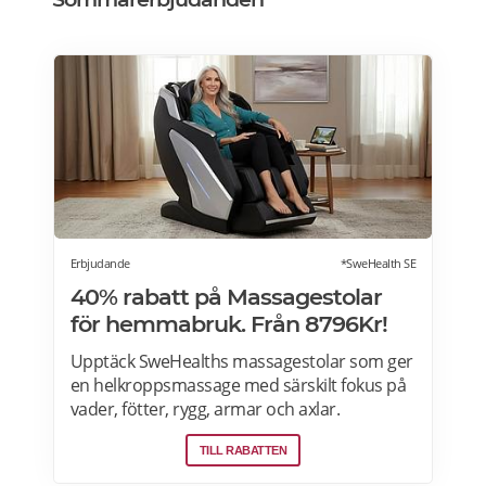
Erbjudande
*SweHealth SE
40% rabatt på Massagestolar
för hemmabruk. Från 8796Kr!
Upptäck SweHealths massagestolar som ger
en helkroppsmassage med särskilt fokus på
vader, fötter, rygg, armar och axlar.
Fördelarna med att använda en massagestol
TILL RABATTEN
inkluderar: förbättra blodcirkulationen,
lindra muskeltrötthet och minimera stress.