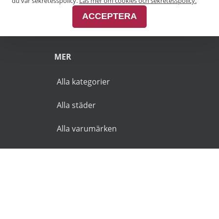
Pensionärsrabatt Malmö
du vår sekretesspolicy.
Läs mer om cookies och sekretesspolicy.
ACCEPTERA
Pensionärsrabatt Skåne
MER
Alla kategorier
Alla städer
Alla varumärken
© 2026 Goldies.se. Alla rättigheter reserverade.
Användarvillkor
Integritetspolicy