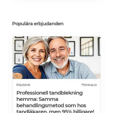
Med smart teknik, stilren design och många
komfortfunktioner erbjuder den en
massageupplevelse i toppklass och kostar
från 8796Kr. Läs mer om massagestolar på
Populära erbjudanden
SweHealth.se>>>
Erbjudande
*Dentway.se
Professionell tandblekning
hemma: Samma
behandlingsmetod som hos
tandläkaren, men 95% billigare!