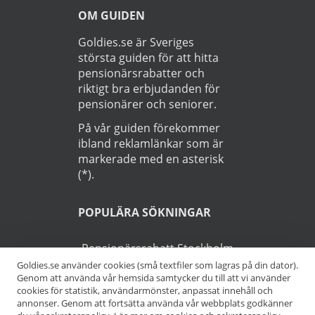
OM GUIDEN
Goldies.se är Sveriges
största guiden för att hitta
pensionärsrabatter och
riktigt bra erbjudanden för
pensionärer och seniorer.
På vår guiden förekommer
ibland reklamlänkar som är
markerade med en asterisk
(*).
POPULÄRA SÖKNINGAR
Pensionärsrabatt Stockholm
Goldies.se använder cookies (små textfiler som lagras på din dator).
Genom att använda vår hemsida samtycker du till att vi använder
Pensionärsrabatt Göteborg
cookies för statistik, användarmönster, anpassat innehåll och
annonser. Genom att fortsätta använda vår webbplats godkänner