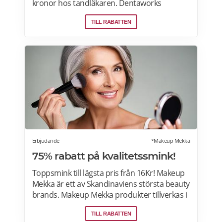
kronor hos tandläkaren. Dentaworks
erbjuder exklusiva produkter för vitare
TILL RABATTEN
tänder. Det är samma blekmetod som
tandläkarna använder! Formulan är
peroxidfri och löser problem med ilningar
och sårigt tandkött som traditionella
blekmedel innehållande karbamidperoxid
och väteperoxid kan ge. Prenumerera på
Dentaworks nyhetsbrev och få 50 kr rabatt
(gäller beställningar över 300 kr).
Rabattkoden skickas direkt till din e-post.
Erbjudande
*Makeup Mekka
75% rabatt på kvalitetssmink!
Toppsmink till lägsta pris från 16Kr! Makeup
Mekka är ett av Skandinaviens största beauty
brands. Makeup Mekka produkter tillverkas i
samma fabriker som stora internationella
TILL RABATTEN
beauty brands. Fri frakt över 299:- Läs mer