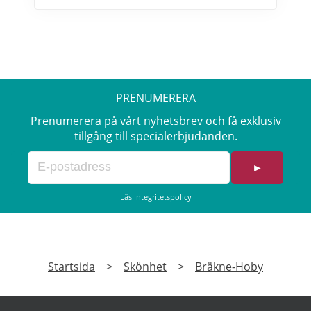
om erbjudanden hos Makeup Mekka här>>
PRENUMERERA
Prenumerera på vårt nyhetsbrev och få exklusiv
tillgång till specialerbjudanden.
►
Läs
Integritetspolicy
Startsida
>
Skönhet
>
Bräkne-Hoby