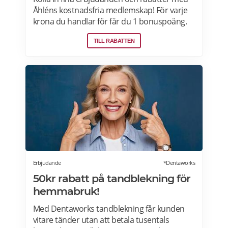
Åhléns kostnadsfria medlemskap! För varje
krona du handlar för får du 1 bonuspoäng.
Och för varje 1250 poäng, får du 25 kronor i
TILL RABATTEN
bonus. 10-30% välkomsterbjudande:
Rabattkoden skrivs in i kassan och ger dig 10-
30% rabatt på ditt första köp som medlem.
Läs mer om pensionärsrabatter på Åhléns
här.
Erbjudande
*Dentaworks
50kr rabatt på tandblekning för
hemmabruk!
Med Dentaworks tandblekning får kunden
vitare tänder utan att betala tusentals