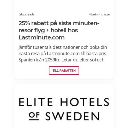
Erbjudande
*Lastminute.se
25% rabatt på sista minuten-
resor flyg + hotell hos
Lastminute.com
Jämför tusentals destinationer och boka din
nästa resa på Lastminute.com till bästa pris.
Spanien från 2059Kr, Letar du efter sol och
hav? Boka flyg + hotell på Lastminute.com
TILL RABATTEN
och koppla av i sanden. Läs mer om aktuella
pensionärsrabatter och erbjudanden på
Lastminute.com här.