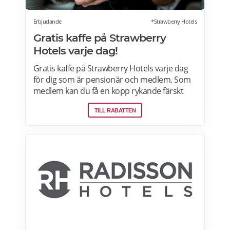
Erbjudande
*Strawberry Hotels
Gratis kaffe på Strawberry
Hotels varje dag!
Gratis kaffe på Strawberry Hotels varje dag
för dig som är pensionär och medlem. Som
medlem kan du få en kopp rykande färskt
bryggkaffe (eller te) på något av Strawberry
TILL RABATTEN
hotell i Sverige, Norge, Danmark och Finland.
Du behöver inte bo på hotellet för att få en
kaffe. Läs mer om pensionärsrabatter på
Strawberry här.