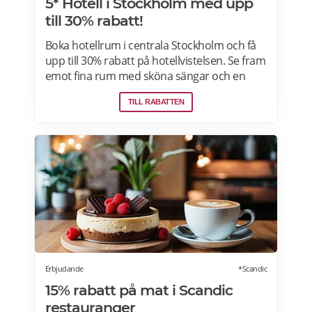
5* Hotell i Stockholm med upp
till 30% rabatt!
Boka hotellrum i centrala Stockholm och få
upp till 30% rabatt på hotellvistelsen. Se fram
emot fina rum med sköna sängar och en
härlig frukostbuffé och njut av allt som
TILL RABATTEN
staden har att erbjuda! Läs mer om
pensionärsrabatter och hotellerbjudanden i
Stockholm här.
Erbjudande
*Scandic
15% rabatt på mat i Scandic
restauranger