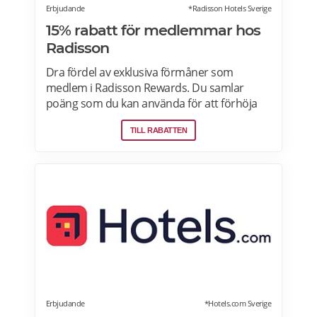
Erbjudande
*Radisson Hotels Sverige
15% rabatt för medlemmar hos
Radisson
Dra fördel av exklusiva förmåner som
medlem i Radisson Rewards. Du samlar
poäng som du kan använda för att förhöja
reseupplevelsen eller betala för din bokning.
TILL RABATTEN
Läs mer om pensionärsrabatter på Radisson
Hotels här>>Z
Erbjudande
*Hotels.com Sverige