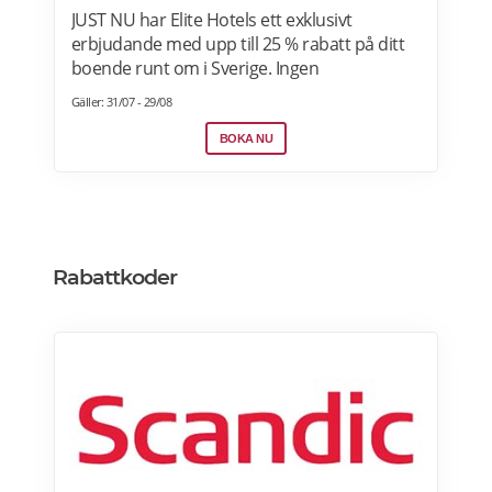
JUST NU har Elite Hotels ett exklusivt
erbjudande med upp till 25 % rabatt på ditt
boende runt om i Sverige. Ingen
förskottsbetalning krävs. Avbokningsbart
Gäller: 31/07 - 29/08
fram till kl. 14.00 på ankomstdagen. Boka
nu>>
BOKA NU
Rabattkoder