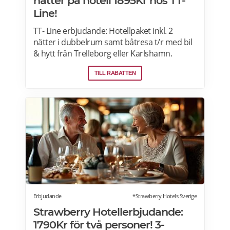
nätter på hotell 1895Kr hos TT-
Line!
TT- Line erbjudande: Hotellpaket inkl. 2
nätter i dubbelrum samt båtresa t/r med bil
& hytt från Trelleborg eller Karlshamn.
Klaipeda bjuder på charm, kultur och vacker
TILL RABATTEN
natur. Passa på att boka nu och njut av en
härlig semester. Läs mer här>>>
Erbjudande
*Strawberry Hotels Sverige
Strawberry Hotellerbjudande:
1790Kr för två personer! 3-