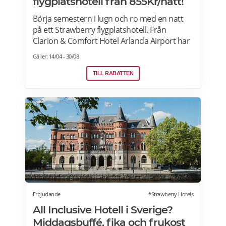
flygplatshotell från 855Kr/natt!
Börja semestern i lugn och ro med en natt
på ett Strawberry flygplatshotell. Från
Clarion & Comfort Hotel Arlanda Airport har
du gångavstånd till terminalerna, och från
Gäller: 14/04 - 30/08
Quality Hotel Arlanda XPO går gratis
transferbuss som endast tar 10 minuter
TILL RABATTEN
till/från flygplatsen. Reser du via utomlands?
Strawberry har självklart hotell vid
flygplatserna i Köpenhamn, Oslo och
Helsingfors också! Läs mer>>>
Erbjudande
*Strawberry Hotels
All Inclusive Hotell i Sverige?
Middagsbuffé, fika och frukost