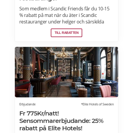
Som medlem i Scandic Friends får du 10-15
% rabatt på mat när du äter i Scandic
restauranger under helger och särskilda
helgdagar (vardagar). Rabatten gäller även i
TILL RABATTEN
hotellshoppen. Rabatt på mat gäller från
fredag till söndag, oavsett om du är gäst eller
bara kommer förbi. Rabatten gäller på mat
men inte dryck. Du får ta med dig 5 vänner
(totalt 6 personer). Rabatten kan inte
kombineras med andra middagspaket och
erbjudanden, exempelvis vid julbord,
nyårspaket eller after work. Undantag gäller
för alla Scandic Go-hotell och Grand Hotel
Oslo by Scandic. Läs mer>>>
Erbjudande
*Elite Hotels of Sweden
Fr 775Kr/natt!
Sensommarerbjudande: 25%
rabatt på Elite Hotels!