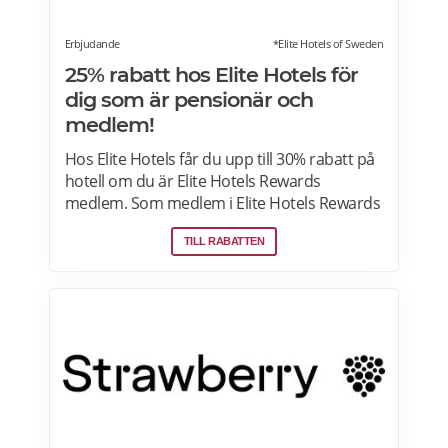
Erbjudande
*Elite Hotels of Sweden
25% rabatt hos Elite Hotels för
dig som är pensionär och
medlem!
Hos Elite Hotels får du upp till 30% rabatt på
hotell om du är Elite Hotels Rewards
medlem. Som medlem i Elite Hotels Rewards
får du tillgång till unika förmåner och
TILL RABATTEN
erbjudanden. Du kan samla poäng till
bonusnätter och delta i roliga tävlingar. Läs
mer om pensionärsrabatter och
erbjudanden på Elite Hotels of Sweden här.