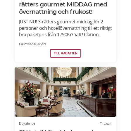
rätters gourmet MIDDAG med
övernattning och frukost!
JUST NU! 3-rätters gourmet-middag för 2
personer och hotellövernattning till ett riktigt
bra paketpris från 1790Kr/natt! Clarion,
Quality Hotel, Comfort Hotel and Home
Gäller: 04/06 - 05/09
Hotel i Sverige, Norge, Danmark och Finland.
Paketet är tillgängligt alla dagar i veckan
TILL RABATTEN
under hela sommaren, från 28 juni ända
fram till 13 september. 2026. Boka senast
den 12 september>>>
Erbjudande
Trip.com