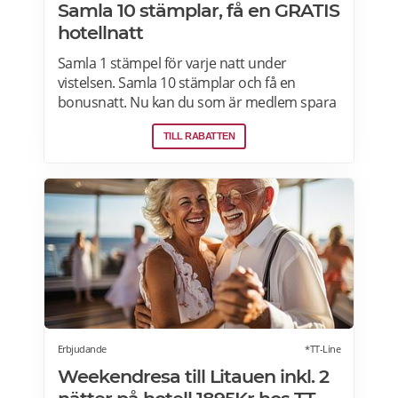
Samla 10 stämplar, få en GRATIS
hotellnatt
Samla 1 stämpel för varje natt under
vistelsen. Samla 10 stämplar och få en
bonusnatt. Nu kan du som är medlem spara
10 % eller mer på över 100 000 hotell i
TILL RABATTEN
Sverige och hela världen när du är inloggad.
Läs mer om pensionärsrabatter och
erbjudanden på Hotels.com här.
Erbjudande
*TT-Line
Weekendresa till Litauen inkl. 2