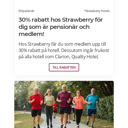
Erbjudande
*Strawberry Hotels
30% rabatt hos Strawberry för
dig som är pensionär och
medlem!
Hos Strawberry får du som medlem upp till
30% rabatt på hotell. Dessutom ingår frukost
på alla hotell som Clarion, Quality Hotel,
Comfort Hotel, Home Hotel och andra
TILL RABATTEN
fristående hotell i Sverige, Danmark, Finland
och Norge. Läs mer om erbjudanden på
Strawberry här.