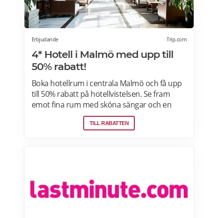
Erbjudande
Trip.com
4* Hotell i Malmö med upp till
50% rabatt!
Boka hotellrum i centrala Malmö och få upp
till 50% rabatt på hotellvistelsen. Se fram
emot fina rum med sköna sängar och en
härlig frukostbuffé och njut av allt som
TILL RABATTEN
staden har att erbjuda! Läs mer om
pensionärsrabatter och hotellerbjudanden i
Malmö här.