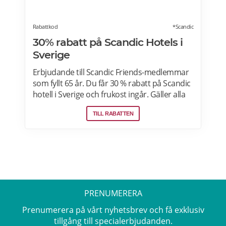
Rabattkod
*Scandic
30% rabatt på Scandic Hotels i
Sverige
Erbjudande till Scandic Friends-medlemmar
som fyllt 65 år. Du får 30 % rabatt på Scandic
hotell i Sverige och frukost ingår. Gäller alla
dagar i veckan i mån av plats, boka på webb
TILL RABATTEN
eller app med koden FG. Läs mer om
pensionärsrabatter på Scandic här.
PRENUMERERA
Prenumerera på vårt nyhetsbrev och få exklusiv
tillgång till specialerbjudanden.