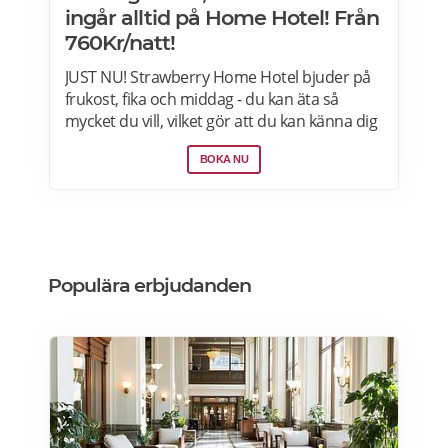
ingår alltid på Home Hotel! Från
760Kr/natt!
JUST NU! Strawberry Home Hotel bjuder på
frukost, fika och middag - du kan äta så
mycket du vill, vilket gör att du kan känna dig
som hemma. Välj mellan 50+ hotell i Norden
BOKA NU
från 760kr per natt. Boka nu>>>
Populära erbjudanden