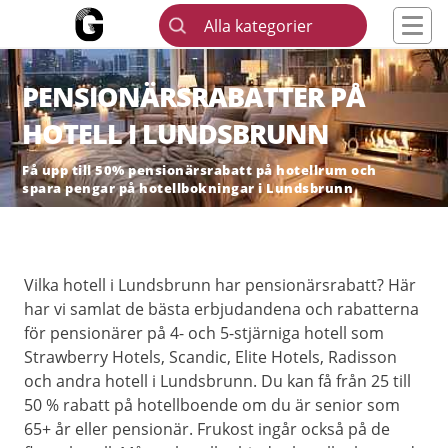
Alla kategorier
PENSIONÄRSRABATTER PÅ
HOTELL I LUNDSBRUNN
Få upp till 50% pensionärsrabatt på hotellrum och
spara pengar på hotellbokningar i Lundsbrunn
Vilka hotell i Lundsbrunn har pensionärsrabatt? Här
har vi samlat de bästa erbjudandena och rabatterna
för pensionärer på 4- och 5-stjärniga hotell som
Strawberry Hotels, Scandic, Elite Hotels, Radisson
och andra hotell i Lundsbrunn. Du kan få från 25 till
50 % rabatt på hotellboende om du är senior som
65+ år eller pensionär. Frukost ingår också på de