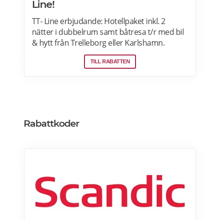
Line!
TT- Line erbjudande: Hotellpaket inkl. 2
nätter i dubbelrum samt båtresa t/r med bil
& hytt från Trelleborg eller Karlshamn.
Klaipeda bjuder på charm, kultur och vacker
TILL RABATTEN
natur. Passa på att boka nu och njut av en
härlig semester. Läs mer här>>>
Rabattkoder