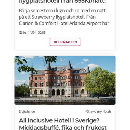
flygplatshotell från 855Kr/natt!
Börja semestern i lugn och ro med en natt
på ett Strawberry flygplatshotell. Från
Clarion & Comfort Hotel Arlanda Airport har
du gångavstånd till terminalerna, och från
Gäller: 14/04 - 30/08
Quality Hotel Arlanda XPO går gratis
transferbuss som endast tar 10 minuter
TILL RABATTEN
till/från flygplatsen. Reser du via utomlands?
Strawberry har självklart hotell vid
flygplatserna i Köpenhamn, Oslo och
Helsingfors också! Läs mer>>>
Erbjudande
*Strawberry Hotels
All Inclusive Hotell i Sverige?
Middagsbuffé, fika och frukost