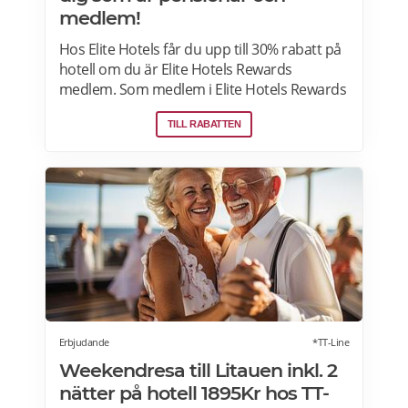
medlem!
Hos Elite Hotels får du upp till 30% rabatt på
hotell om du är Elite Hotels Rewards
medlem. Som medlem i Elite Hotels Rewards
får du tillgång till unika förmåner och
TILL RABATTEN
erbjudanden. Du kan samla poäng till
bonusnätter och delta i roliga tävlingar. Läs
mer om pensionärsrabatter och
erbjudanden på Elite Hotels of Sweden här.
Erbjudande
*TT-Line
Weekendresa till Litauen inkl. 2
nätter på hotell 1895Kr hos TT-