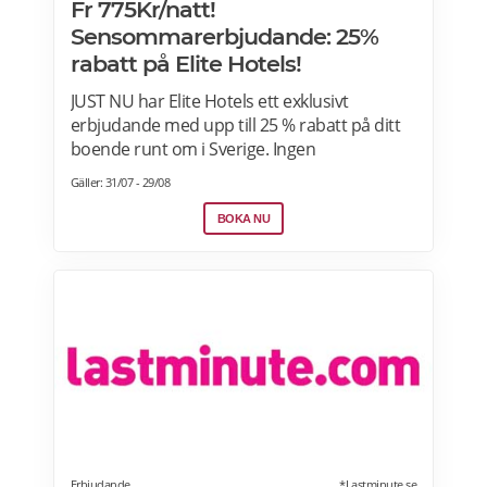
Fr 775Kr/natt!
Sensommarerbjudande: 25%
rabatt på Elite Hotels!
JUST NU har Elite Hotels ett exklusivt
erbjudande med upp till 25 % rabatt på ditt
boende runt om i Sverige. Ingen
förskottsbetalning krävs. Avbokningsbart
Gäller: 31/07 - 29/08
fram till kl. 14.00 på ankomstdagen. Boka
nu>>
BOKA NU
Erbjudande
*Lastminute.se