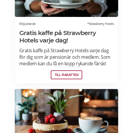
Erbjudande
*Strawberry Hotels
Gratis kaffe på Strawberry
Hotels varje dag!
Gratis kaffe på Strawberry Hotels varje dag
för dig som är pensionär och medlem. Som
medlem kan du få en kopp rykande färskt
bryggkaffe (eller te) på något av Strawberry
TILL RABATTEN
hotell i Sverige, Norge, Danmark och Finland.
Du behöver inte bo på hotellet för att få en
kaffe. Läs mer om pensionärsrabatter på
Strawberry här.