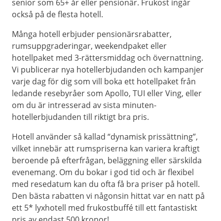
senior som 65+ år eller pensionär. Frukost ingår
också på de flesta hotell.
Många hotell erbjuder pensionärsrabatter,
rumsuppgraderingar, weekendpaket eller
hotellpaket med 3-rättersmiddag och övernattning.
Vi publicerar nya hotellerbjudanden och kampanjer
varje dag för dig som vill boka ett hotellpaket från
ledande resebyråer som Apollo, TUI eller Ving, eller
om du är intresserad av sista minuten-
hotellerbjudanden till riktigt bra pris.
Hotell använder så kallad “dynamisk prissättning”,
vilket innebär att rumspriserna kan variera kraftigt
beroende på efterfrågan, beläggning eller särskilda
evenemang. Om du bokar i god tid och är flexibel
med resedatum kan du ofta få bra priser på hotell.
Den bästa rabatten vi någonsin hittat var en natt på
ett 5* lyxhotell med frukostbuffé till ett fantastiskt
pris av endast 500 kronor!