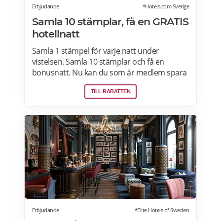
Erbjudande
*Hotels.com Sverige
Samla 10 stämplar, få en GRATIS
hotellnatt
Samla 1 stämpel för varje natt under
vistelsen. Samla 10 stämplar och få en
bonusnatt. Nu kan du som är medlem spara
10 % eller mer på över 100 000 hotell i
TILL RABATTEN
Sverige och hela världen när du är inloggad.
Läs mer om pensionärsrabatter och
erbjudanden på Hotels.com här.
Erbjudande
*Elite Hotels of Sweden