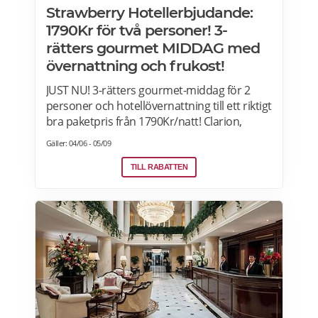
Strawberry Hotellerbjudande:
1790Kr för två personer! 3-
rätters gourmet MIDDAG med
övernattning och frukost!
JUST NU! 3-rätters gourmet-middag för 2
personer och hotellövernattning till ett riktigt
bra paketpris från 1790Kr/natt! Clarion,
Quality Hotel, Comfort Hotel and Home
Gäller: 04/06 - 05/09
Hotel i Sverige, Norge, Danmark och Finland.
Paketet är tillgängligt alla dagar i veckan
TILL RABATTEN
under hela sommaren, från 28 juni ända
fram till 13 september. 2026. Boka senast
den 12 september>>>