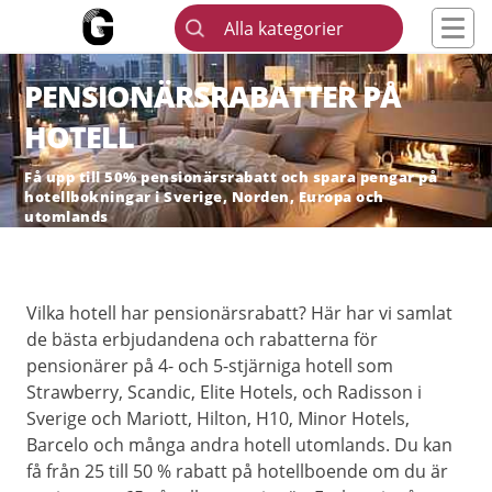
Alla kategorier
PENSIONÄRSRABATTER PÅ
HOTELL
Få upp till 50% pensionärsrabatt och spara pengar på
hotellbokningar i Sverige, Norden, Europa och
utomlands
Vilka hotell har pensionärsrabatt? Här har vi samlat
de bästa erbjudandena och rabatterna för
pensionärer på 4- och 5-stjärniga hotell som
Strawberry, Scandic, Elite Hotels, och Radisson i
Sverige och Mariott, Hilton, H10, Minor Hotels,
Barcelo och många andra hotell utomlands. Du kan
få från 25 till 50 % rabatt på hotellboende om du är