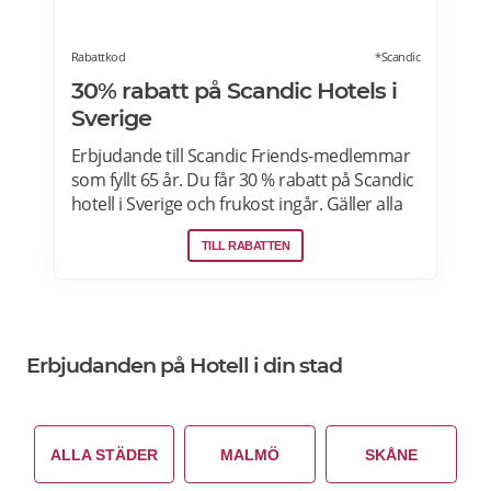
Rabattkod
*Scandic
30% rabatt på Scandic Hotels i
Sverige
Erbjudande till Scandic Friends-medlemmar
som fyllt 65 år. Du får 30 % rabatt på Scandic
hotell i Sverige och frukost ingår. Gäller alla
dagar i veckan i mån av plats, boka på webb
TILL RABATTEN
eller app med koden FG. Läs mer om
pensionärsrabatter på Scandic här.
Erbjudanden på Hotell i din stad
ALLA STÄDER
MALMÖ
SKÅNE