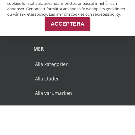
cookies för statistik, användarmönster, anpassat innehåll och
annonser. Genom att fortsätta använda vår webbplats godkänner
Pensionärsrabatt Malmö
du vår sekretesspolicy.
Läs mer om cookies och sekretesspolicy.
ACCEPTERA
Pensionärsrabatt Skåne
MER
Alla kategorier
Alla städer
Alla varumärken
© 2026 Goldies.se. Alla rättigheter reserverade.
Användarvillkor