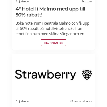
Erbjudande
Trip.com
4* Hotell i Malmö med upp till
50% rabatt!
Boka hotellrum i centrala Malmö och få upp
till 50% rabatt på hotellvistelsen. Se fram
emot fina rum med sköna sängar och en
härlig frukostbuffé och njut av allt som
TILL RABATTEN
staden har att erbjuda! Läs mer om
pensionärsrabatter och hotellerbjudanden i
Malmö här.
Erbjudande
*Strawberry Hotels