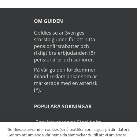
OM GUIDEN
Goldies.se är Sveriges
största guiden för att hitta
pensionärsrabatter och
riktigt bra erbjudanden för
pensionärer och seniorer.
På vår guiden förekommer
ibland reklamlänkar som är
markerade med en asterisk
(*).
POPULÄRA SÖKNINGAR
Pensionärsrabatt Stockholm
Goldies.se använder cookies (små textfiler som lagras på din dator).
Genom att använda vår hemsida samtycker du till att vi använder
Pensionärsrabatt Göteborg