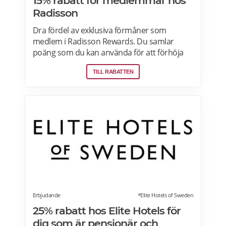
15% rabatt för medlemmar hos
Radisson
Dra fördel av exklusiva förmåner som
medlem i Radisson Rewards. Du samlar
poäng som du kan använda för att förhöja
reseupplevelsen eller betala för din bokning.
TILL RABATTEN
Läs mer om pensionärsrabatter på Radisson
Hotels här>>Z
Erbjudande
*Elite Hotels of Sweden
25% rabatt hos Elite Hotels för
dig som är pensionär och