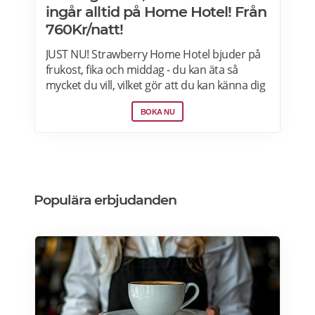
ingår alltid på Home Hotel! Från
760Kr/natt!
JUST NU! Strawberry Home Hotel bjuder på
frukost, fika och middag - du kan äta så
mycket du vill, vilket gör att du kan känna dig
som hemma. Välj mellan 50+ hotell i Norden
BOKA NU
från 760kr per natt. Boka nu>>>
Populära erbjudanden