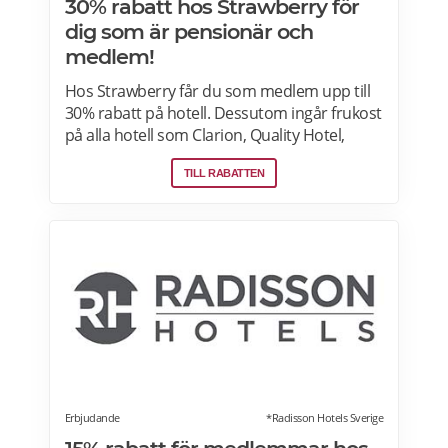
30% rabatt hos Strawberry för
dig som är pensionär och
medlem!
Hos Strawberry får du som medlem upp till
30% rabatt på hotell. Dessutom ingår frukost
på alla hotell som Clarion, Quality Hotel,
Comfort Hotel, Home Hotel och andra
TILL RABATTEN
fristående hotell i Sverige, Danmark, Finland
och Norge. Läs mer om erbjudanden på
Strawberry här.
Erbjudande
*Radisson Hotels Sverige