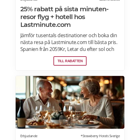
25% rabatt på sista minuten-
resor flyg + hotell hos
Lastminute.com
Jämför tusentals destinationer och boka din
nästa resa på Lastminute.com till bästa pris.
Spanien från 2059Kr, Letar du efter sol och
hav? Boka flyg + hotell på Lastminute.com
TILL RABATTEN
och koppla av i sanden. Läs mer om aktuella
pensionärsrabatter och erbjudanden på
Lastminute.com här.
Erbjudande
*Strawberry Hotels Sverige