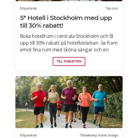
Erbjudande
Trip.com
5* Hotell i Stockholm med upp
till 30% rabatt!
Boka hotellrum i centrala Stockholm och få
upp till 30% rabatt på hotellvistelsen. Se fram
emot fina rum med sköna sängar och en
härlig frukostbuffé och njut av allt som
TILL RABATTEN
staden har att erbjuda! Läs mer om
pensionärsrabatter och hotellerbjudanden i
Stockholm här.
Erbjudande
*Strawberry Hotels Sverige