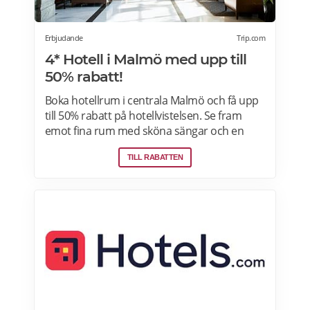
Erbjudande
Trip.com
4* Hotell i Malmö med upp till
50% rabatt!
Boka hotellrum i centrala Malmö och få upp
till 50% rabatt på hotellvistelsen. Se fram
emot fina rum med sköna sängar och en
härlig frukostbuffé och njut av allt som
TILL RABATTEN
staden har att erbjuda! Läs mer om
pensionärsrabatter och hotellerbjudanden i
Malmö här.