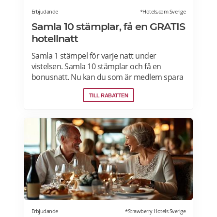
Erbjudande
*Hotels.com Sverige
Samla 10 stämplar, få en GRATIS
hotellnatt
Samla 1 stämpel för varje natt under
vistelsen. Samla 10 stämplar och få en
bonusnatt. Nu kan du som är medlem spara
10 % eller mer på över 100 000 hotell i
TILL RABATTEN
Sverige och hela världen när du är inloggad.
Läs mer om pensionärsrabatter och
erbjudanden på Hotels.com här.
Erbjudande
*Strawberry Hotels Sverige