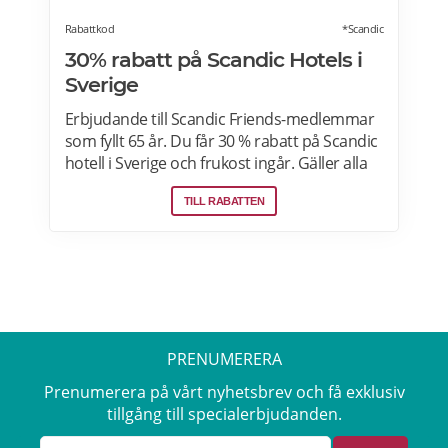
Rabattkod
*Scandic
30% rabatt på Scandic Hotels i
Sverige
Erbjudande till Scandic Friends-medlemmar
som fyllt 65 år. Du får 30 % rabatt på Scandic
hotell i Sverige och frukost ingår. Gäller alla
dagar i veckan i mån av plats, boka på webb
TILL RABATTEN
eller app med koden FG. Läs mer om
pensionärsrabatter på Scandic här.
PRENUMERERA
Prenumerera på vårt nyhetsbrev och få exklusiv
tillgång till specialerbjudanden.