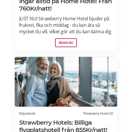
ingår alltid på Home Hotel! Från
760Kr/natt!
JUST NU! Strawberry Home Hotel bjuder på
frukost, fika och middag - du kan äta så
mycket du vill, vilket gör att du kan känna dig
som hemma. Välj mellan 50+ hotell i Norden
BOKA NU
från 760kr per natt. Boka nu>>>
Erbjudande
*Strawberry Hotels SE
Strawberry Hotels: Billiga
flygplatshotell från 855Kr/natt!