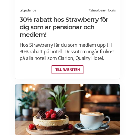
Erbjudande
*Strawberry Hotels
30% rabatt hos Strawberry för
dig som är pensionär och
medlem!
Hos Strawberry får du som medlem upp till
30% rabatt på hotell. Dessutom ingår frukost
på alla hotell som Clarion, Quality Hotel,
Comfort Hotel, Home Hotel och andra
TILL RABATTEN
fristående hotell i Sverige, Danmark, Finland
och Norge. Läs mer om erbjudanden på
Strawberry här.