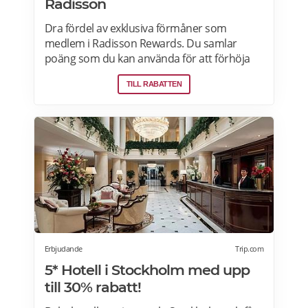
Radisson
Dra fördel av exklusiva förmåner som
medlem i Radisson Rewards. Du samlar
poäng som du kan använda för att förhöja
reseupplevelsen eller betala för din bokning.
TILL RABATTEN
Läs mer om pensionärsrabatter på Radisson
Hotels här>>Z
Erbjudande
Trip.com
5* Hotell i Stockholm med upp
till 30% rabatt!