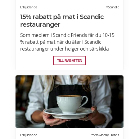
Erbjudande
*Scandic
15% rabatt på mat i Scandic
restauranger
Som medlem i Scandic Friends får du 10-15
% rabatt på mat när du äter i Scandic
restauranger under helger och särskilda
helgdagar (vardagar). Rabatten gäller även i
TILL RABATTEN
hotellshoppen. Rabatt på mat gäller från
fredag till söndag, oavsett om du är gäst eller
bara kommer förbi. Rabatten gäller på mat
men inte dryck. Du får ta med dig 5 vänner
(totalt 6 personer). Rabatten kan inte
kombineras med andra middagspaket och
erbjudanden, exempelvis vid julbord,
nyårspaket eller after work. Undantag gäller
för alla Scandic Go-hotell och Grand Hotel
Oslo by Scandic. Läs mer>>>
Erbjudande
*Strawberry Hotels