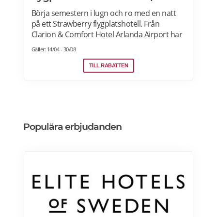
Börja semestern i lugn och ro med en natt
på ett Strawberry flygplatshotell. Från
Clarion & Comfort Hotel Arlanda Airport har
du gångavstånd till terminalerna, och från
Gäller: 14/04 - 30/08
Quality Hotel Arlanda XPO går gratis
transferbuss som endast tar 10 minuter
TILL RABATTEN
till/från flygplatsen. Reser du via utomlands?
Strawberry har självklart hotell vid
flygplatserna i Köpenhamn, Oslo och
Helsingfors också! Läs mer>>>
Populära erbjudanden