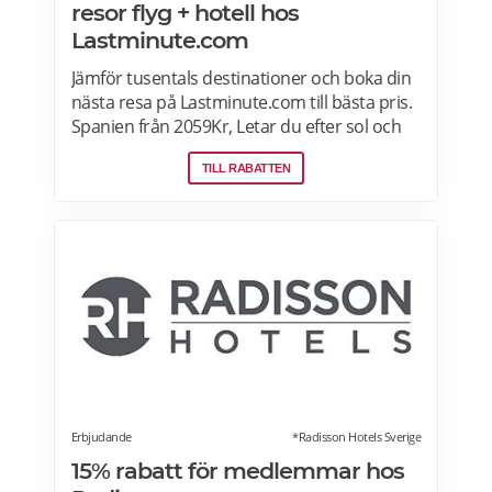
resor flyg + hotell hos
Lastminute.com
Jämför tusentals destinationer och boka din
nästa resa på Lastminute.com till bästa pris.
Spanien från 2059Kr, Letar du efter sol och
hav? Boka flyg + hotell på Lastminute.com
TILL RABATTEN
och koppla av i sanden. Läs mer om aktuella
pensionärsrabatter och erbjudanden på
Lastminute.com här.
Erbjudande
*Radisson Hotels Sverige
15% rabatt för medlemmar hos