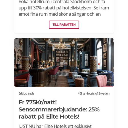
Boka hotellrum i centrala Stockholm och få
upp till 30% rabatt på hotellvistelsen. Se fram
emot fina rum med sköna sängar och en
härlig frukostbuffé och njut av allt som
TILL RABATTEN
staden har att erbjuda! Läs mer om
pensionärsrabatter och hotellerbjudanden i
Stockholm här.
Erbjudande
*Elite Hotels of Sweden
Fr 775Kr/natt!
Sensommarerbjudande: 25%
rabatt på Elite Hotels!
JUST NU har Elite Hotels ett exklusivt