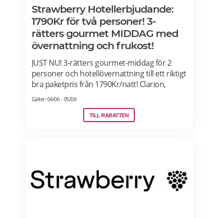
Strawberry Hotellerbjudande:
1790Kr för två personer! 3-
rätters gourmet MIDDAG med
övernattning och frukost!
JUST NU! 3-rätters gourmet-middag för 2
personer och hotellövernattning till ett riktigt
bra paketpris från 1790Kr/natt! Clarion,
Quality Hotel, Comfort Hotel and Home
Gäller: 04/06 - 05/09
Hotel i Sverige, Norge, Danmark och Finland.
Paketet är tillgängligt alla dagar i veckan
TILL RABATTEN
under hela sommaren, från 28 juni ända
fram till 13 september. 2026. Boka senast
den 12 september>>>