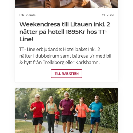
Erbjudande
*TT-Line
Weekendresa till Litauen inkl. 2
nätter på hotell 1895Kr hos TT-
Line!
TT- Line erbjudande: Hotellpaket inkl. 2
nätter i dubbelrum samt båtresa t/r med bil
& hytt från Trelleborg eller Karlshamn.
Klaipeda bjuder på charm, kultur och vacker
TILL RABATTEN
natur. Passa på att boka nu och njut av en
härlig semester. Läs mer här>>>