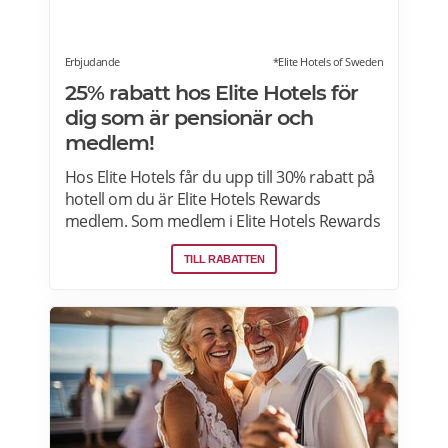
Erbjudande
*Elite Hotels of Sweden
25% rabatt hos Elite Hotels för
dig som är pensionär och
medlem!
Hos Elite Hotels får du upp till 30% rabatt på
hotell om du är Elite Hotels Rewards
medlem. Som medlem i Elite Hotels Rewards
får du tillgång till unika förmåner och
TILL RABATTEN
erbjudanden. Du kan samla poäng till
bonusnätter och delta i roliga tävlingar. Läs
mer om pensionärsrabatter och
erbjudanden på Elite Hotels of Sweden här.