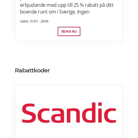
erbjudande med upp till 25 % rabatt på ditt
boende runt om i Sverige. Ingen
förskottsbetalning krävs. Avbokningsbart
Gäller: 31/07 - 29/08
fram till kl. 14.00 på ankomstdagen. Boka
nu>>
BOKA NU
Rabattkoder