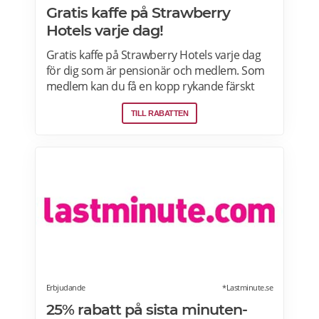
Gratis kaffe på Strawberry
Hotels varje dag!
Gratis kaffe på Strawberry Hotels varje dag
för dig som är pensionär och medlem. Som
medlem kan du få en kopp rykande färskt
bryggkaffe (eller te) på något av Strawberry
TILL RABATTEN
hotell i Sverige, Norge, Danmark och Finland.
Du behöver inte bo på hotellet för att få en
kaffe. Läs mer om pensionärsrabatter på
Strawberry här.
Erbjudande
*Lastminute.se
25% rabatt på sista minuten-