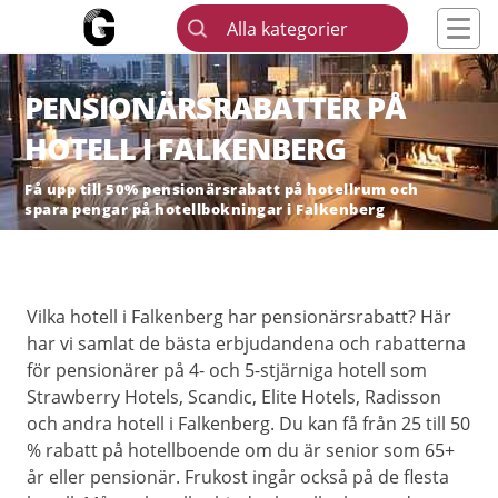
Alla kategorier
PENSIONÄRSRABATTER PÅ
HOTELL I FALKENBERG
Få upp till 50% pensionärsrabatt på hotellrum och
spara pengar på hotellbokningar i Falkenberg
Vilka hotell i Falkenberg har pensionärsrabatt? Här
har vi samlat de bästa erbjudandena och rabatterna
för pensionärer på 4- och 5-stjärniga hotell som
Strawberry Hotels, Scandic, Elite Hotels, Radisson
och andra hotell i Falkenberg. Du kan få från 25 till 50
% rabatt på hotellboende om du är senior som 65+
år eller pensionär. Frukost ingår också på de flesta