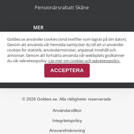
(*).
POPULÄRA SÖKNINGAR
Pensionärsrabatt Stockholm
Goldies.se använder cookies (små textfiler som lagras på din dator).
Genom att använda vår hemsida samtycker du till att vi använder
Pensionärsrabatt Göteborg
cookies för statistik, användarmönster, anpassat innehåll och
annonser. Genom att fortsätta använda vår webbplats godkänner
Pensionärsrabatt Malmö
du vår sekretesspolicy.
Läs mer om cookies och sekretesspolicy.
ACCEPTERA
Pensionärsrabatt Skåne
MER
Alla kategorier
Alla städer