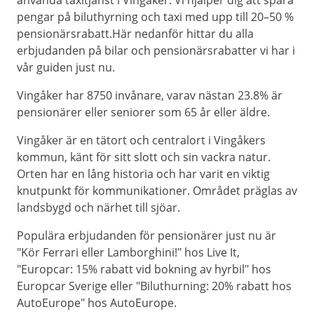
använda taxitjänst i Vingåker. Vi hjälper dig att spara
pengar på biluthyrning och taxi med upp till 20–50 %
pensionärsrabatt.Här nedanför hittar du alla
erbjudanden på bilar och pensionärsrabatter vi har i
vår guiden just nu.
Vingåker har 8750 invånare, varav nästan 23.8% är
pensionärer eller seniorer som 65 år eller äldre.
Vingåker är en tätort och centralort i Vingåkers
kommun, känt för sitt slott och sin vackra natur.
Orten har en lång historia och har varit en viktig
knutpunkt för kommunikationer. Området präglas av
landsbygd och närhet till sjöar.
Populära erbjudanden för pensionärer just nu är
"Kör Ferrari eller Lamborghini!" hos Live It,
"Europcar: 15% rabatt vid bokning av hyrbil" hos
Europcar Sverige eller "Biluthurning: 20% rabatt hos
AutoEurope" hos AutoEurope.