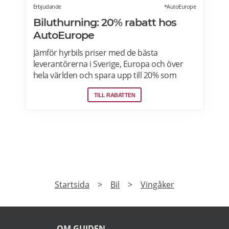
Erbjudande
*AutoEurope
Biluthurning: 20% rabatt hos
AutoEurope
Jämför hyrbils priser med de bästa
leverantörerna i Sverige, Europa och över
hela världen och spara upp till 20% som
medlem! Upptäck speciella priser på Auto
TILL RABATTEN
Europe hemsida!
PRENUMERERA
Prenumerera på vårt nyhetsbrev och få exklusiv
tillgång till specialerbjudanden.
►