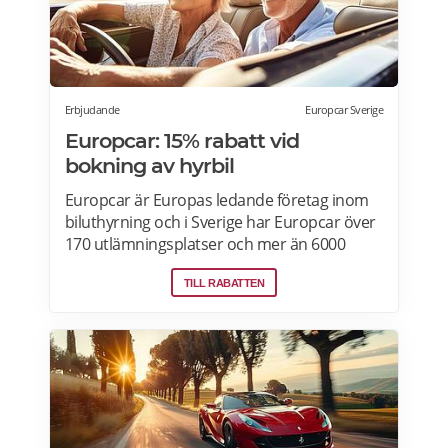
Erbjudande
Europcar Sverige
Europcar: 15% rabatt vid
bokning av hyrbil
Europcar är Europas ledande företag inom
biluthyrning och i Sverige har Europcar över
170 utlämningsplatser och mer än 6000
bilar. Ta del av våra aktuella erbjudanden
TILL RABATTEN
och läs mer om pensionärsrabatter hos
Europcar här.