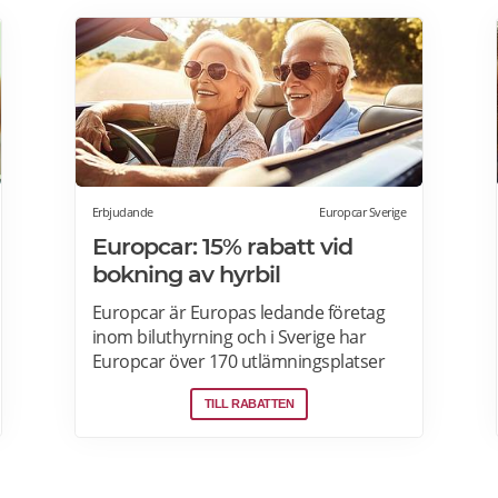
Erbjudande
Europcar Sverige
Europcar: 15% rabatt vid
bokning av hyrbil
Europcar är Europas ledande företag
inom biluthyrning och i Sverige har
Europcar över 170 utlämningsplatser
och mer än 6000 bilar. Ta del av våra
TILL RABATTEN
aktuella erbjudanden och läs mer om
pensionärsrabatter hos Europcar här.