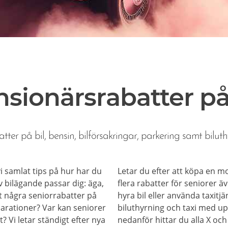
sionärsrabatter på
tter på bil, bensin, bilförsakringar, parkering samt biluth
 vi samlat tips på hur har du
Letar du efter att köpa en mo
 bilägande passar dig: äga,
flera rabatter för seniorer äv
et några seniorrabatter på
hyra bil eller använda taxitjä
parationer? Var kan seniorer
biluthyrning och taxi med up
t? Vi letar ständigt efter nya
nedanför hittar du alla X och