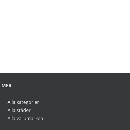
bakom ryggen. Därefter rullar man
lycklig iväg på en oförglömlig tur som
sportbilsförare. Läs mer om
erbjudandet i Stockholm, Göteborg,
Malmö, Borås, Gävle, Jönköping,
Karlstad, Linköping, Västerås, Örebro
här>>>
rbjudanden.