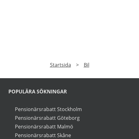
PRENUMERERA
a på vårt nyhetsbrev och få exklusiv tillgång till speciale
►
Läs
Integritetspolicy