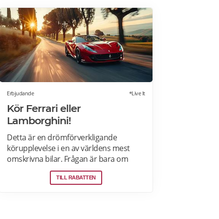
Erbjudande
*Live It
Kör Ferrari eller
Lamborghini!
Detta är en drömförverkligande
körupplevelse i en av världens mest
omskrivna bilar. Frågan är bara om
man ska välja Ferrari eller Lamborghini.
TILL RABATTEN
Upplevelsen börjar med genomgång av
körteknik och reglage. Sedan är det
dags att vrida på nyckeln och njuta av
ljudet när över 600 hästkrafter ryter till