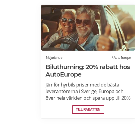
Erbjudande
*AutoEurope
Biluthurning: 20% rabatt hos
AutoEurope
Jämför hyrbils priser med de bästa
leverantörerna i Sverige, Europa och
över hela världen och spara upp till 20%
som medlem! Upptäck speciella priser
TILL RABATTEN
på Auto Europe hemsida!