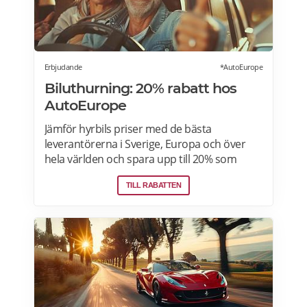
Erbjudande
*AutoEurope
Biluthurning: 20% rabatt hos
AutoEurope
Jämför hyrbils priser med de bästa
leverantörerna i Sverige, Europa och över
hela världen och spara upp till 20% som
medlem! Upptäck speciella priser på Auto
TILL RABATTEN
Europe hemsida!