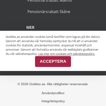
markerade med en asterisk
(*).
POPULÄRA SÖKNINGAR
Pensionärsrabatt Stockholm
Goldies.se använder cookies (små textfiler som lagras på din dator).
Genom att använda vår hemsida samtycker du till att vi använder
Pensionärsrabatt Göteborg
cookies för statistik, användarmönster, anpassat innehåll och
annonser. Genom att fortsätta använda vår webbplats godkänner
Pensionärsrabatt Malmö
du vår sekretesspolicy.
Läs mer om cookies och sekretesspolicy.
ACCEPTERA
Pensionärsrabatt Skåne
MER
Alla kategorier
Alla städer