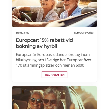
Erbjudande
Europcar Sverige
Europcar: 15% rabatt vid
bokning av hyrbil
Europcar är Europas ledande företag inom
biluthyrning och i Sverige har Europcar över
170 utlämningsplatser och mer än 6000
bilar. Ta del av våra aktuella erbjudanden
TILL RABATTEN
och läs mer om pensionärsrabatter hos
Europcar här.