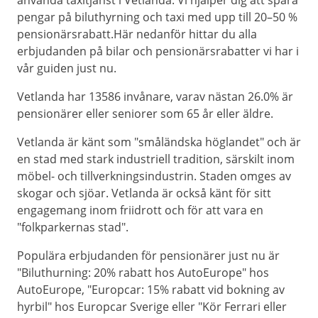
använda taxitjänst i Vetlanda. Vi hjälper dig att spara
pengar på biluthyrning och taxi med upp till 20–50 %
pensionärsrabatt.Här nedanför hittar du alla
erbjudanden på bilar och pensionärsrabatter vi har i
vår guiden just nu.
Vetlanda har 13586 invånare, varav nästan 26.0% är
pensionärer eller seniorer som 65 år eller äldre.
Vetlanda är känt som "småländska höglandet" och är
en stad med stark industriell tradition, särskilt inom
möbel- och tillverkningsindustrin. Staden omges av
skogar och sjöar. Vetlanda är också känt för sitt
engagemang inom friidrott och för att vara en
"folkparkernas stad".
Populära erbjudanden för pensionärer just nu är
"Biluthurning: 20% rabatt hos AutoEurope" hos
AutoEurope, "Europcar: 15% rabatt vid bokning av
hyrbil" hos Europcar Sverige eller "Kör Ferrari eller