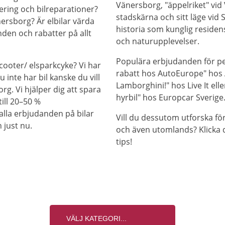
Vänersborg, "äppelriket" vid 
ering och bilreparationer?
stadskärna och sitt läge vid 
nersborg? Är elbilar värda
historia som kunglig residen
anden och rabatter på allt
och naturupplevelser.
Populära erbjudanden för pe
cooter/ elsparkcyke? Vi har
rabatt hos AutoEurope" hos A
 inte har bil kanske du vill
Lamborghini!" hos Live It ell
org. Vi hjälper dig att spara
hyrbil" hos Europcar Sverige
ill 20–50 %
alla erbjudanden på bilar
Vill du dessutom utforska fö
 just nu.
och även utomlands? Klicka 
tips!