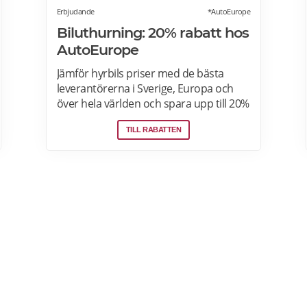
Erbjudande
*AutoEurope
Biluthurning: 20% rabatt hos
AutoEurope
Jämför hyrbils priser med de bästa
leverantörerna i Sverige, Europa och
över hela världen och spara upp till 20%
som medlem! Upptäck speciella priser
TILL RABATTEN
på Auto Europe hemsida!