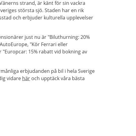
Vänerns strand, är känt för sin vackra
Sveriges största sjö. Staden har en rik
sstad och erbjuder kulturella upplevelser
nsionärer just nu är "Biluthurning: 20%
utoEurope, "Kör Ferrari eller
er "Europcar: 15% rabatt vid bokning av
.
rmånliga erbjudanden på bil i hela Sverige
dig vidare
här
och upptäck våra bästa