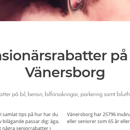
sionärsrabatter på b
Vänersborg
tter på bil, bensin, bilförsakringar, parkering samt biluth
 vi samlat tips på hur har du
Vänersborg har 25796 invåna
 bilägande passar dig: äga,
eller seniorer som 65 år eller
et några seniorrabatter i