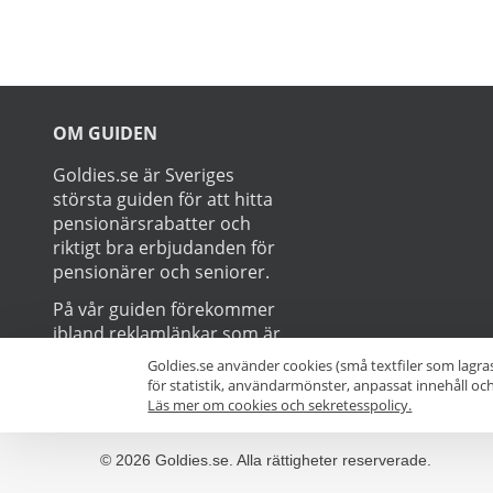
Prenumerer
Goldies.se använder cookies (små textfiler som lagra
för statistik, användarmönster, anpassat innehåll o
Läs mer om cookies och sekretesspolicy.
OM GUIDEN
Goldies.se är Sveriges
största guiden för att hitta