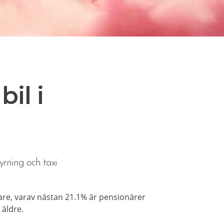
il i
yrning och taxi
re, varav nästan 21.1% är pensionärer
 äldre.