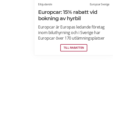
Erbjudande
Europcar Sverige
Europcar: 15% rabatt vid
bokning av hyrbil
Europcar är Europas ledande företag
inom biluthyrning och i Sverige har
Europcar över 170 utlämningsplatser
och mer än 6000 bilar. Ta del av våra
TILL RABATTEN
aktuella erbjudanden och läs mer om
pensionärsrabatter hos Europcar här.