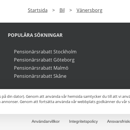
PRENUMERERA
a på vårt nyhetsbrev och få exklusiv tillgång till speciale
►
Läs
Integritetspolicy
Startsida
>
Bil
>
Vänersborg
s på din dator). Genom att använda vår hemsida samtycker du till att vi an
ch annonser. Genom att fortsätta använda vår webbplats godkänner du vår s
POPULÄRA SÖKNINGAR
Pensionärsrabatt Stockholm