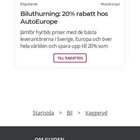
Erbjudande
*AutoEurope
Biluthurning: 20% rabatt hos
AutoEurope
Jämför hyrbils priser med de bästa
leverantörerna i Sverige, Europa och över
hela världen och spara upp till 20% som
medlem! Upptäck speciella priser på Auto
TILL RABATTEN
Europe hemsida!
PRENUMERERA
Prenumerera på vårt nyhetsbrev och få exklusiv
tillgång till specialerbjudanden.
►