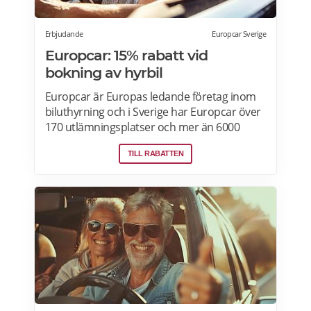
Erbjudande
Europcar Sverige
Europcar: 15% rabatt vid
bokning av hyrbil
Europcar är Europas ledande företag inom
biluthyrning och i Sverige har Europcar över
170 utlämningsplatser och mer än 6000
bilar. Ta del av våra aktuella erbjudanden
TILL RABATTEN
och läs mer om pensionärsrabatter hos
Europcar här.