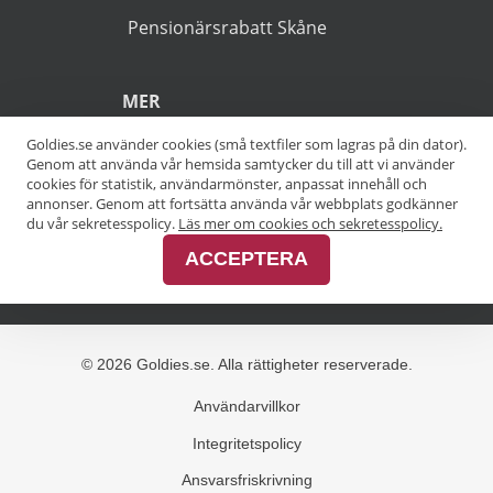
(*).
POPULÄRA SÖKNINGAR
Pensionärsrabatt Stockholm
Goldies.se använder cookies (små textfiler som lagras på din dator).
Genom att använda vår hemsida samtycker du till att vi använder
Pensionärsrabatt Göteborg
cookies för statistik, användarmönster, anpassat innehåll och
annonser. Genom att fortsätta använda vår webbplats godkänner
Pensionärsrabatt Malmö
du vår sekretesspolicy.
Läs mer om cookies och sekretesspolicy.
ACCEPTERA
Pensionärsrabatt Skåne
MER
Alla kategorier
Alla städer