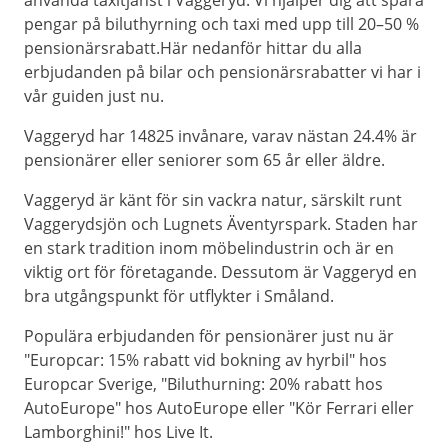
använda taxitjänst i Vaggeryd. Vi hjälper dig att spara
pengar på biluthyrning och taxi med upp till 20–50 %
pensionärsrabatt.Här nedanför hittar du alla
erbjudanden på bilar och pensionärsrabatter vi har i
vår guiden just nu.
Vaggeryd har 14825 invånare, varav nästan 24.4% är
pensionärer eller seniorer som 65 år eller äldre.
Vaggeryd är känt för sin vackra natur, särskilt runt
Vaggerydsjön och Lugnets Äventyrspark. Staden har
en stark tradition inom möbelindustrin och är en
viktig ort för företagande. Dessutom är Vaggeryd en
bra utgångspunkt för utflykter i Småland.
Populära erbjudanden för pensionärer just nu är
"Europcar: 15% rabatt vid bokning av hyrbil" hos
Europcar Sverige, "Biluthurning: 20% rabatt hos
AutoEurope" hos AutoEurope eller "Kör Ferrari eller
Lamborghini!" hos Live It.