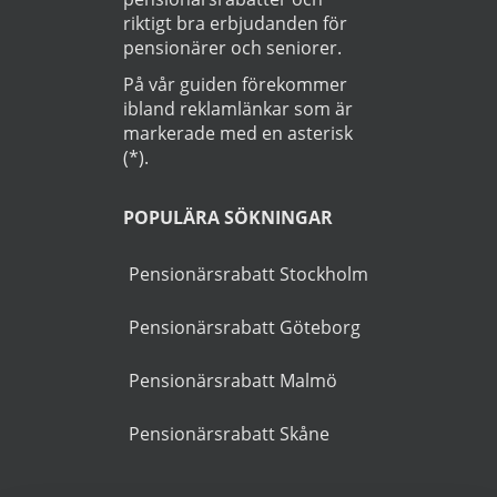
Startsida
>
Bil
>
Umeå
OM GUIDEN
Goldies.se är Sveriges
största guiden för att hitta
pensionärsrabatter och
riktigt bra erbjudanden för
pensionärer och seniorer.
På vår guiden förekommer
ibland reklamlänkar som är
markerade med en asterisk
(*).
POPULÄRA SÖKNINGAR