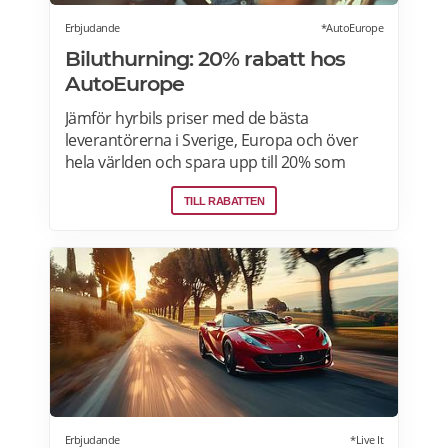
Erbjudande
*AutoEurope
Biluthurning: 20% rabatt hos
AutoEurope
Jämför hyrbils priser med de bästa
leverantörerna i Sverige, Europa och över
hela världen och spara upp till 20% som
medlem! Upptäck speciella priser på Auto
TILL RABATTEN
Europe hemsida!
Erbjudande
*Live It