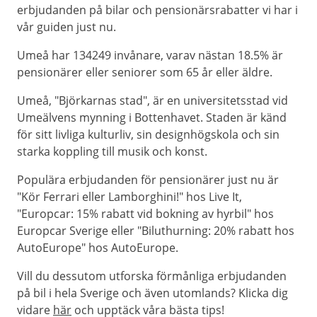
erbjudanden på bilar och pensionärsrabatter vi har i
vår guiden just nu.
Umeå har 134249 invånare, varav nästan 18.5% är
pensionärer eller seniorer som 65 år eller äldre.
Umeå, "Björkarnas stad", är en universitetsstad vid
Umeälvens mynning i Bottenhavet. Staden är känd
för sitt livliga kulturliv, sin designhögskola och sin
starka koppling till musik och konst.
Populära erbjudanden för pensionärer just nu är
"Kör Ferrari eller Lamborghini!" hos Live It,
"Europcar: 15% rabatt vid bokning av hyrbil" hos
Europcar Sverige eller "Biluthurning: 20% rabatt hos
AutoEurope" hos AutoEurope.
Vill du dessutom utforska förmånliga erbjudanden
på bil i hela Sverige och även utomlands? Klicka dig
vidare
här
och upptäck våra bästa tips!