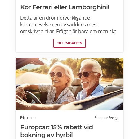
Kör Ferrari eller Lamborghini!
Detta är en drömförverkligande
körupplevelse i en av världens mest
omskrivna bilar. Frågan är bara om man ska
välja Ferrari eller Lamborghini. Upplevelsen
TILL RABATTEN
börjar med genomgång av körteknik och
reglage. Sedan är det dags att vrida på
nyckeln och njuta av ljudet när över 600
hästkrafter ryter till bakom ryggen. Därefter
rullar man lycklig iväg på en oförglömlig tur
som sportbilsförare. Läs mer om
erbjudandet i Stockholm, Göteborg, Malmö,
Borås, Gävle, Jönköping, Karlstad, Linköping,
Västerås, Örebro här>>>
Erbjudande
Europcar Sverige
Europcar: 15% rabatt vid
bokning av hyrbil