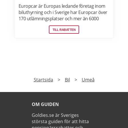
Europcar är Europas ledande företag inom
biluthyrning och i Sverige har Europcar över
170 utlämningsplatser och mer än 6000
bilar. Ta del av våra aktuella erbjudanden
TILL RABATTEN
och läs mer om pensionärsrabatter hos
Europcar här.
PRENUMERERA
Prenumerera på vårt nyhetsbrev och få exklusiv
tillgång till specialerbjudanden.
►
Läs
Integritetspolicy