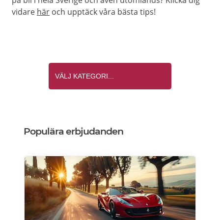
på bil i hela Sverige och även utomlands? Klicka dig
vidare
här
och upptäck våra bästa tips!
Populära erbjudanden