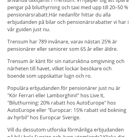
använda taxitjänst i Trensum. Vi hjälper dig att spara
pengar på biluthyrning och taxi med upp till 20–50 %
pensionärsrabatt.Här nedanför hittar du alla
erbjudanden på bilar och pensionärsrabatter vi har i
vår guiden just nu.
Trensum har 789 invånare, varav nästan 25% är
pensionärer eller seniorer som 65 år eller äldre.
Trensum är känt för sin natursköna omgivning och
närheten till havet, vilket lockar besökare och
boende som uppskattar lugn och ro.
Populära erbjudanden för pensionärer just nu är
"Kör Ferrari eller Lamborghini!" hos Live It,
"Biluthurning: 20% rabatt hos AutoEurope" hos
AutoEurope eller "Europcar: 15% rabatt vid bokning
av hyrbil" hos Europcar Sverige.
Vill du dessutom utforska förmånliga erbjudanden