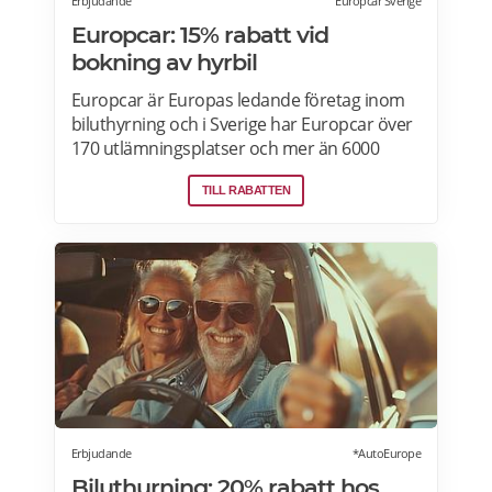
Erbjudande
Europcar Sverige
Europcar: 15% rabatt vid
bokning av hyrbil
Europcar är Europas ledande företag inom
biluthyrning och i Sverige har Europcar över
170 utlämningsplatser och mer än 6000
bilar. Ta del av våra aktuella erbjudanden
TILL RABATTEN
och läs mer om pensionärsrabatter hos
Europcar här.
Erbjudande
*AutoEurope
Biluthurning: 20% rabatt hos