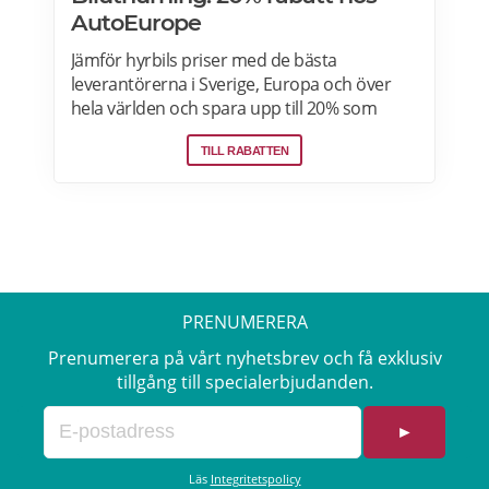
AutoEurope
Jämför hyrbils priser med de bästa
leverantörerna i Sverige, Europa och över
hela världen och spara upp till 20% som
medlem! Upptäck speciella priser på Auto
TILL RABATTEN
Europe hemsida!
PRENUMERERA
Prenumerera på vårt nyhetsbrev och få exklusiv
tillgång till specialerbjudanden.
►
Läs
Integritetspolicy