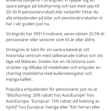
använda taxitjänst i Strängnäs. Vi hjälper dig att
spara pengar på biluthyrning och taxi med upp till
20–50 % pensionärsrabatt.Här nedanför hittar du
alla erbjudanden på bilar och pensionärsrabatter vi
har i vår guiden just nu.
Strängnäs har 39313 invånare, varav nästan 25.5% är
pensionärer eller seniorer som 65 år eller äldre.
Strängnäs är känt för sin vackra katedral, sitt
historiska centrum med välbevarade trähus och sitt
läge vid Mälaren. Staden har en rik historia som
sträcker sig tillbaka till medeltiden och erbjuder en
charmig stadskärna med kullerstensgator och
mysiga kaféer.
Populära erbjudanden för pensionärer just nu är
"Biluthurning: 20% rabatt hos AutoEurope" hos
AutoEurope, "Europcar: 15% rabatt vid bokning av
hyrbil" hos Europcar Sverige eller "Kör Ferrari eller