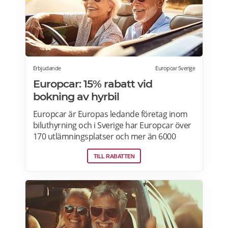
Erbjudande
Europcar Sverige
Europcar: 15% rabatt vid
bokning av hyrbil
Europcar är Europas ledande företag inom
biluthyrning och i Sverige har Europcar över
170 utlämningsplatser och mer än 6000
bilar. Ta del av våra aktuella erbjudanden
TILL RABATTEN
och läs mer om pensionärsrabatter hos
Europcar här.