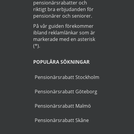
Startsida
>
Bil
>
Strängnäs
OM GUIDEN
Goldies.se är Sveriges
största guiden för att hitta
pensionärsrabatter och
riktigt bra erbjudanden för
pensionärer och seniorer.
På vår guiden förekommer
ibland reklamlänkar som är
markerade med en asterisk
(*).
POPULÄRA SÖKNINGAR