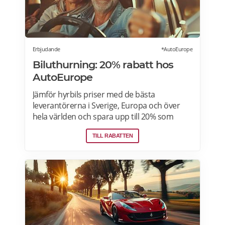
Erbjudande
*AutoEurope
Biluthurning: 20% rabatt hos
AutoEurope
Jämför hyrbils priser med de bästa
leverantörerna i Sverige, Europa och över
hela världen och spara upp till 20% som
medlem! Upptäck speciella priser på Auto
TILL RABATTEN
Europe hemsida!