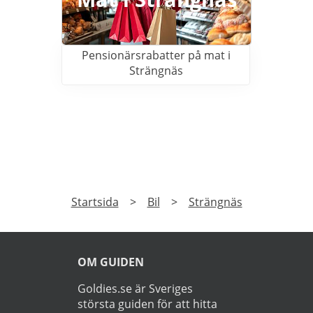
Pensionärsrabatter på mat i
Strängnäs
PRENUMERERA
Prenumerera på vårt nyhetsbrev och få exklusiv
tillgång till specialerbjudanden.
►
Läs
Integritetspolicy