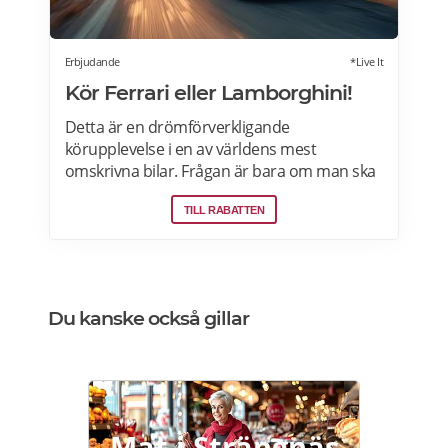
Erbjudande
*Live It
Kör Ferrari eller Lamborghini!
Detta är en drömförverkligande
körupplevelse i en av världens mest
omskrivna bilar. Frågan är bara om man ska
välja Ferrari eller Lamborghini. Upplevelsen
TILL RABATTEN
börjar med genomgång av körteknik och
reglage. Sedan är det dags att vrida på
nyckeln och njuta av ljudet när över 600
hästkrafter ryter till bakom ryggen. Därefter
rullar man lycklig iväg på en oförglömlig tur
Du kanske också gillar
som sportbilsförare. Läs mer om
erbjudandet i Stockholm, Göteborg, Malmö,
Borås, Gävle, Jönköping, Karlstad, Linköping,
Västerås, Örebro här>>>
Mat i Strängnäs