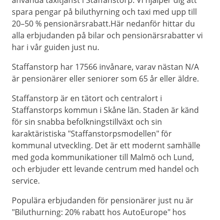
använda taxitjänst i Staffanstorp. Vi hjälper dig att
spara pengar på biluthyrning och taxi med upp till
20–50 % pensionärsrabatt.Här nedanför hittar du
alla erbjudanden på bilar och pensionärsrabatter vi
har i vår guiden just nu.
Staffanstorp har 17566 invånare, varav nästan N/A
är pensionärer eller seniorer som 65 år eller äldre.
Staffanstorp är en tätort och centralort i
Staffanstorps kommun i Skåne län. Staden är känd
för sin snabba befolkningstillväxt och sin
karaktäristiska "Staffanstorpsmodellen" för
kommunal utveckling. Det är ett modernt samhälle
med goda kommunikationer till Malmö och Lund,
och erbjuder ett levande centrum med handel och
service.
Populära erbjudanden för pensionärer just nu är
"Biluthurning: 20% rabatt hos AutoEurope" hos