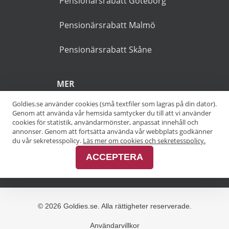
På vår guiden förekommer
ibland reklamlänkar som är
markerade med en asterisk
(*).
POPULÄRA SÖKNINGAR
Pensionärsrabatt Stockholm
Goldies.se använder cookies (små textfiler som lagras på din dator).
Genom att använda vår hemsida samtycker du till att vi använder
Pensionärsrabatt Göteborg
cookies för statistik, användarmönster, anpassat innehåll och
annonser. Genom att fortsätta använda vår webbplats godkänner
Pensionärsrabatt Malmö
du vår sekretesspolicy.
Läs mer om cookies och sekretesspolicy.
ACCEPTERA
Pensionärsrabatt Skåne
MER
Alla kategorier