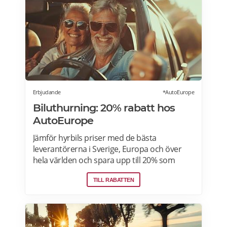
Erbjudande
*AutoEurope
Biluthurning: 20% rabatt hos
AutoEurope
Jämför hyrbils priser med de bästa
leverantörerna i Sverige, Europa och över
hela världen och spara upp till 20% som
medlem! Upptäck speciella priser på Auto
TILL RABATTEN
Europe hemsida!