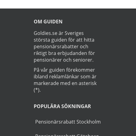
Prenumerera på vårt nyhetsbrev och få exklusiv
tillgång till specialerbjudanden.
►
Läs
Integritetspolicy
Startsida
>
Bil
>
Staffanstorp
OM GUIDEN
Goldies.se är Sveriges
största guiden för att hitta
pensionärsrabatter och
riktigt bra erbjudanden för
pensionärer och seniorer.