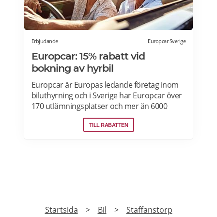
Borås, Gävle, Jönköping, Karlstad, Linköping,
Västerås, Örebro här>>>
Erbjudande
Europcar Sverige
Europcar: 15% rabatt vid
bokning av hyrbil
Europcar är Europas ledande företag inom
biluthyrning och i Sverige har Europcar över
170 utlämningsplatser och mer än 6000
bilar. Ta del av våra aktuella erbjudanden
TILL RABATTEN
och läs mer om pensionärsrabatter hos
Europcar här.
PRENUMERERA