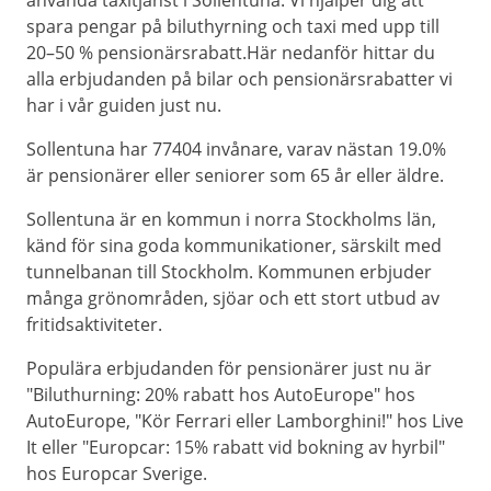
använda taxitjänst i Sollentuna. Vi hjälper dig att
spara pengar på biluthyrning och taxi med upp till
20–50 % pensionärsrabatt.Här nedanför hittar du
alla erbjudanden på bilar och pensionärsrabatter vi
har i vår guiden just nu.
Sollentuna har 77404 invånare, varav nästan 19.0%
är pensionärer eller seniorer som 65 år eller äldre.
Sollentuna är en kommun i norra Stockholms län,
känd för sina goda kommunikationer, särskilt med
tunnelbanan till Stockholm. Kommunen erbjuder
många grönområden, sjöar och ett stort utbud av
fritidsaktiviteter.
Populära erbjudanden för pensionärer just nu är
"Biluthurning: 20% rabatt hos AutoEurope" hos
AutoEurope, "Kör Ferrari eller Lamborghini!" hos Live
It eller "Europcar: 15% rabatt vid bokning av hyrbil"
hos Europcar Sverige.