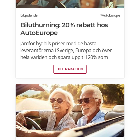
Erbjudande
*AutoEurope
Biluthurning: 20% rabatt hos
AutoEurope
Jämför hyrbils priser med de bästa
leverantörerna i Sverige, Europa och över
hela världen och spara upp till 20% som
medlem! Upptäck speciella priser på Auto
TILL RABATTEN
Europe hemsida!