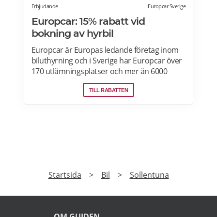
Erbjudande
Europcar Sverige
Europcar: 15% rabatt vid
bokning av hyrbil
Europcar är Europas ledande företag inom
biluthyrning och i Sverige har Europcar över
170 utlämningsplatser och mer än 6000
bilar. Ta del av våra aktuella erbjudanden
TILL RABATTEN
och läs mer om pensionärsrabatter hos
Europcar här.
PRENUMERERA
Prenumerera på vårt nyhetsbrev och få exklusiv
tillgång till specialerbjudanden.
►