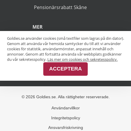
(*).
POPULÄRA SÖKNINGAR
Pensionärsrabatt Stockholm
Goldies.se använder cookies (små textfiler som lagras på din dator).
Genom att använda vår hemsida samtycker du till att vi använder
Pensionärsrabatt Göteborg
cookies för statistik, användarmönster, anpassat innehåll och
annonser. Genom att fortsätta använda vår webbplats godkänner
Pensionärsrabatt Malmö
du vår sekretesspolicy.
Läs mer om cookies och sekretesspolicy.
ACCEPTERA
Pensionärsrabatt Skåne
MER
Alla kategorier
Alla städer