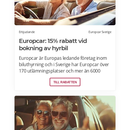
Erbjudande
Europcar Sverige
Europcar: 15% rabatt vid
bokning av hyrbil
Europcar är Europas ledande företag inom
biluthyrning och i Sverige har Europcar över
170 utlämningsplatser och mer än 6000
bilar. Ta del av våra aktuella erbjudanden
TILL RABATTEN
och läs mer om pensionärsrabatter hos
Europcar här.