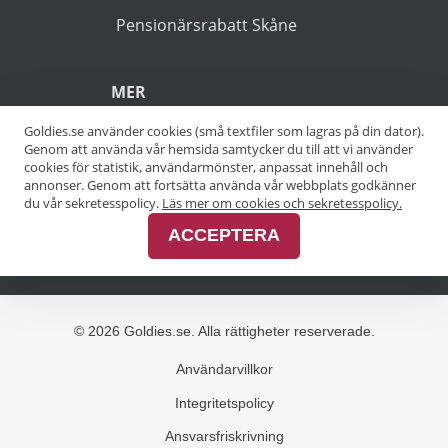
(*).
POPULÄRA SÖKNINGAR
Pensionärsrabatt Stockholm
Goldies.se använder cookies (små textfiler som lagras på din dator).
Genom att använda vår hemsida samtycker du till att vi använder
Pensionärsrabatt Göteborg
cookies för statistik, användarmönster, anpassat innehåll och
annonser. Genom att fortsätta använda vår webbplats godkänner
Pensionärsrabatt Malmö
du vår sekretesspolicy.
Läs mer om cookies och sekretesspolicy.
ACCEPTERA
Pensionärsrabatt Skåne
MER
Alla kategorier
Alla städer