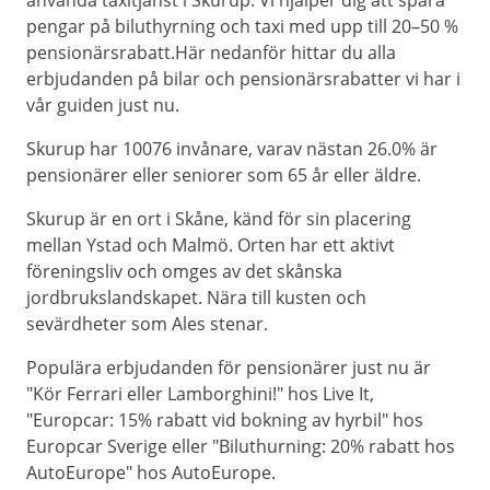
använda taxitjänst i Skurup. Vi hjälper dig att spara
pengar på biluthyrning och taxi med upp till 20–50 %
pensionärsrabatt.Här nedanför hittar du alla
erbjudanden på bilar och pensionärsrabatter vi har i
vår guiden just nu.
Skurup har 10076 invånare, varav nästan 26.0% är
pensionärer eller seniorer som 65 år eller äldre.
Skurup är en ort i Skåne, känd för sin placering
mellan Ystad och Malmö. Orten har ett aktivt
föreningsliv och omges av det skånska
jordbrukslandskapet. Nära till kusten och
sevärdheter som Ales stenar.
Populära erbjudanden för pensionärer just nu är
"Kör Ferrari eller Lamborghini!" hos Live It,
"Europcar: 15% rabatt vid bokning av hyrbil" hos
Europcar Sverige eller "Biluthurning: 20% rabatt hos
AutoEurope" hos AutoEurope.