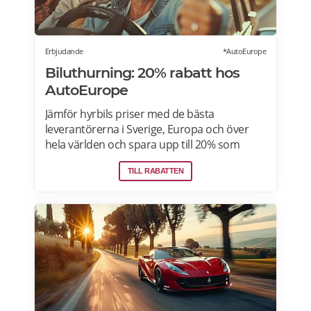
Erbjudande
*AutoEurope
Biluthurning: 20% rabatt hos
AutoEurope
Jämför hyrbils priser med de bästa
leverantörerna i Sverige, Europa och över
hela världen och spara upp till 20% som
medlem! Upptäck speciella priser på Auto
TILL RABATTEN
Europe hemsida!