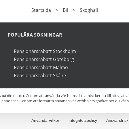
PRENUMERERA
a på vårt nyhetsbrev och få exklusiv tillgång till speciale
►
Läs
Integritetspolicy
Startsida
>
Bil
>
Skoghall
s på din dator). Genom att använda vår hemsida samtycker du till att vi an
ch annonser. Genom att fortsätta använda vår webbplats godkänner du vår s
POPULÄRA SÖKNINGAR
Pensionärsrabatt Stockholm