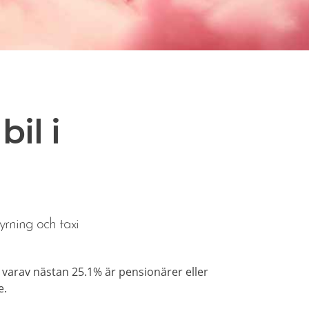
il i
yrning och taxi
 varav nästan 25.1% är pensionärer eller
e.