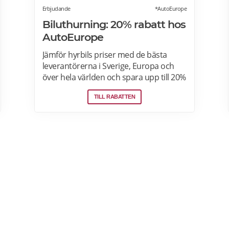
Erbjudande
*AutoEurope
Biluthurning: 20% rabatt hos
AutoEurope
Jämför hyrbils priser med de bästa
leverantörerna i Sverige, Europa och
över hela världen och spara upp till 20%
som medlem! Upptäck speciella priser
TILL RABATTEN
på Auto Europe hemsida!