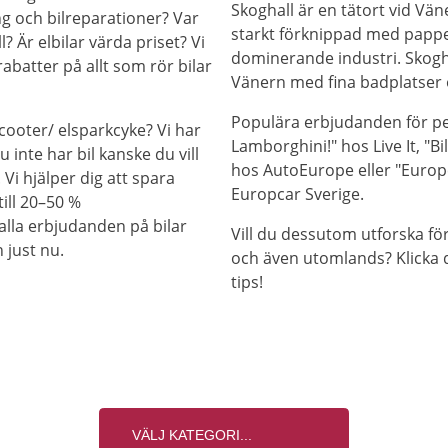
Skoghall är en tätort vid Vä
ng och bilreparationer? Var
starkt förknippad med pappe
l? Är elbilar värda priset? Vi
dominerande industri. Skogh
abatter på allt som rör bilar
Vänern med fina badplatser
Populära erbjudanden för pen
cooter/ elsparkcyke? Vi har
Lamborghini!" hos Live It, "
 inte har bil kanske du vill
hos AutoEurope eller "Europc
. Vi hjälper dig att spara
Europcar Sverige.
ill 20–50 %
alla erbjudanden på bilar
Vill du dessutom utforska fö
 just nu.
och även utomlands? Klicka 
tips!