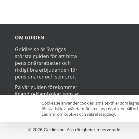
Prenumerer
Goldies.se använder cookies (små textfiler som lagra
för statistik, användarmönster, anpassat innehåll o
Läs mer om cookies och sekretesspolicy.
OM GUIDEN
Goldies.se är Sveriges
största guiden för att hitta