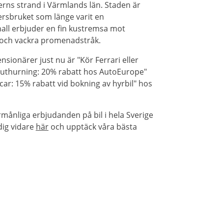
nerns strand i Värmlands län. Staden är
rsbruket som länge varit en
all erbjuder en fin kustremsa mot
 och vackra promenadstråk.
sionärer just nu är "Kör Ferrari eller
Biluthurning: 20% rabatt hos AutoEurope"
ar: 15% rabatt vid bokning av hyrbil" hos
rmånliga erbjudanden på bil i hela Sverige
dig vidare
här
och upptäck våra bästa