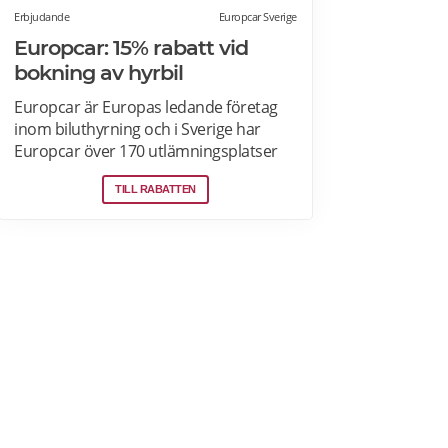
Erbjudande
Europcar Sverige
Europcar: 15% rabatt vid
bokning av hyrbil
Europcar är Europas ledande företag
inom biluthyrning och i Sverige har
Europcar över 170 utlämningsplatser
och mer än 6000 bilar. Ta del av våra
TILL RABATTEN
aktuella erbjudanden och läs mer om
pensionärsrabatter hos Europcar här.