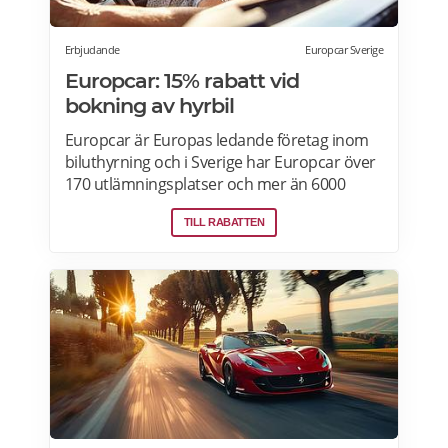
Erbjudande
Europcar Sverige
Europcar: 15% rabatt vid
bokning av hyrbil
Europcar är Europas ledande företag inom
biluthyrning och i Sverige har Europcar över
170 utlämningsplatser och mer än 6000
bilar. Ta del av våra aktuella erbjudanden
TILL RABATTEN
och läs mer om pensionärsrabatter hos
Europcar här.