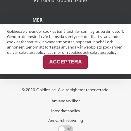
POPULÄRA SÖKNINGAR
Pensionärsrabatt Stockholm
Goldies.se använder cookies (små textfiler som lagras på din dator).
Genom att använda vår hemsida samtycker du till att vi använder
Pensionärsrabatt Göteborg
cookies för statistik, användarmönster, anpassat innehåll och
annonser. Genom att fortsätta använda vår webbplats godkänner
Pensionärsrabatt Malmö
du vår sekretesspolicy.
Läs mer om cookies och sekretesspolicy.
ACCEPTERA
Pensionärsrabatt Skåne
MER
Alla kategorier
Alla städer
Alla varumärken