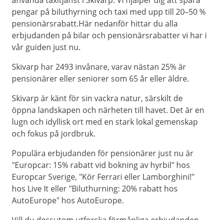
använda taxitjänst i Skivarp. Vi hjälper dig att spara
pengar på biluthyrning och taxi med upp till 20–50 %
pensionärsrabatt.Här nedanför hittar du alla
erbjudanden på bilar och pensionärsrabatter vi har i
vår guiden just nu.
Skivarp har 2493 invånare, varav nästan 25% är
pensionärer eller seniorer som 65 år eller äldre.
Skivarp är känt för sin vackra natur, särskilt de
öppna landskapen och närheten till havet. Det är en
lugn och idyllisk ort med en stark lokal gemenskap
och fokus på jordbruk.
Populära erbjudanden för pensionärer just nu är
"Europcar: 15% rabatt vid bokning av hyrbil" hos
Europcar Sverige, "Kör Ferrari eller Lamborghini!"
hos Live It eller "Biluthurning: 20% rabatt hos
AutoEurope" hos AutoEurope.