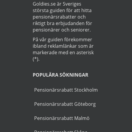
Läs
Integritetspolicy
Startsida
>
Bil
>
Skivarp
OM GUIDEN
Goldies.se är Sveriges
största guiden för att hitta
pensionärsrabatter och
riktigt bra erbjudanden för
pensionärer och seniorer.
På vår guiden förekommer
ibland reklamlänkar som är
markerade med en asterisk
(*).