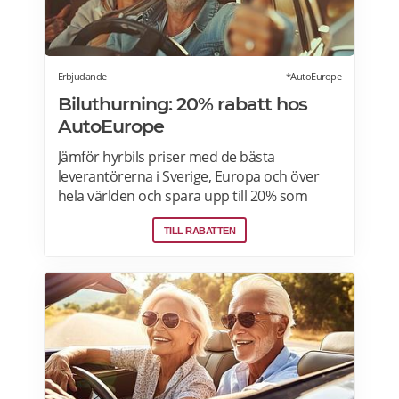
Erbjudande
*AutoEurope
Biluthurning: 20% rabatt hos
AutoEurope
Jämför hyrbils priser med de bästa
leverantörerna i Sverige, Europa och över
hela världen och spara upp till 20% som
medlem! Upptäck speciella priser på Auto
TILL RABATTEN
Europe hemsida!