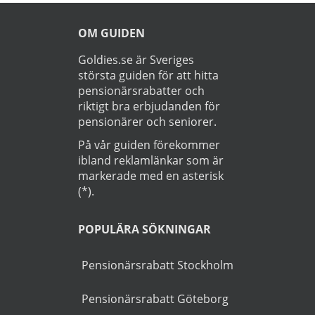
►
Läs
Integritetspolicy
Startsida
>
Bil
>
Simrishamn
OM GUIDEN
Goldies.se är Sveriges
största guiden för att hitta
pensionärsrabatter och
riktigt bra erbjudanden för
pensionärer och seniorer.
På vår guiden förekommer