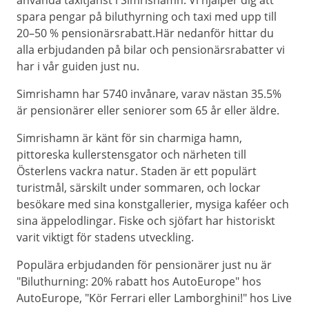
använda taxitjänst i Simrishamn. Vi hjälper dig att
spara pengar på biluthyrning och taxi med upp till
20–50 % pensionärsrabatt.Här nedanför hittar du
alla erbjudanden på bilar och pensionärsrabatter vi
har i vår guiden just nu.
Simrishamn har 5740 invånare, varav nästan 35.5%
är pensionärer eller seniorer som 65 år eller äldre.
Simrishamn är känt för sin charmiga hamn,
pittoreska kullerstensgator och närheten till
Österlens vackra natur. Staden är ett populärt
turistmål, särskilt under sommaren, och lockar
besökare med sina konstgallerier, mysiga kaféer och
sina äppelodlingar. Fiske och sjöfart har historiskt
varit viktigt för stadens utveckling.
Populära erbjudanden för pensionärer just nu är
"Biluthurning: 20% rabatt hos AutoEurope" hos
AutoEurope, "Kör Ferrari eller Lamborghini!" hos Live