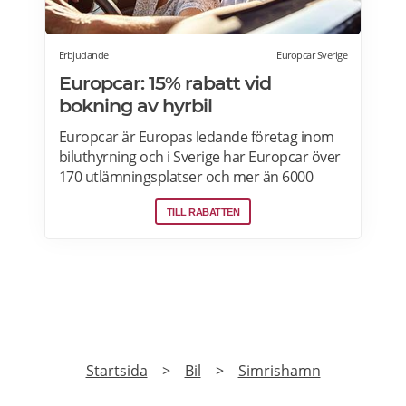
Västerås, Örebro här>>>
Erbjudande
Europcar Sverige
Europcar: 15% rabatt vid
bokning av hyrbil
Europcar är Europas ledande företag inom
biluthyrning och i Sverige har Europcar över
170 utlämningsplatser och mer än 6000
bilar. Ta del av våra aktuella erbjudanden
TILL RABATTEN
och läs mer om pensionärsrabatter hos
Europcar här.
PRENUMERERA
Prenumerera på vårt nyhetsbrev och få exklusiv
tillgång till specialerbjudanden.