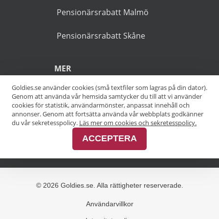
ibland reklamlänkar som är
markerade med en asterisk
(*).
POPULÄRA SÖKNINGAR
Pensionärsrabatt Stockholm
Goldies.se använder cookies (små textfiler som lagras på din dator).
Genom att använda vår hemsida samtycker du till att vi använder
Pensionärsrabatt Göteborg
cookies för statistik, användarmönster, anpassat innehåll och
annonser. Genom att fortsätta använda vår webbplats godkänner
Pensionärsrabatt Malmö
du vår sekretesspolicy.
Läs mer om cookies och sekretesspolicy.
ACCEPTERA
Pensionärsrabatt Skåne
MER
Alla kategorier