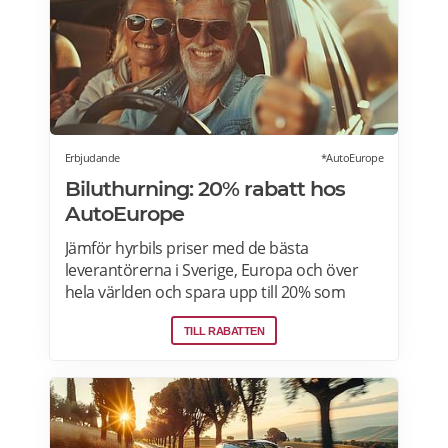
Erbjudande
*AutoEurope
Biluthurning: 20% rabatt hos
AutoEurope
Jämför hyrbils priser med de bästa
leverantörerna i Sverige, Europa och över
hela världen och spara upp till 20% som
medlem! Upptäck speciella priser på Auto
TILL RABATTEN
Europe hemsida!