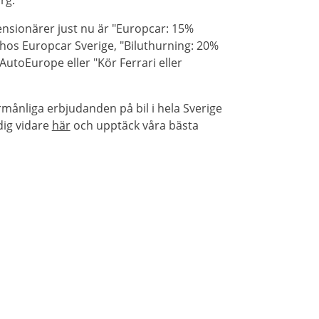
nsionärer just nu är "Europcar: 15%
 hos Europcar Sverige, "Biluthurning: 20%
utoEurope eller "Kör Ferrari eller
rmånliga erbjudanden på bil i hela Sverige
dig vidare
här
och upptäck våra bästa