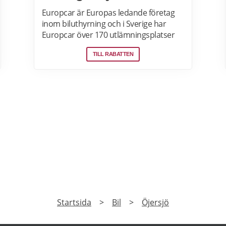
Europcar är Europas ledande företag
inom biluthyrning och i Sverige har
Europcar över 170 utlämningsplatser
och mer än 6000 bilar. Ta del av våra
TILL RABATTEN
aktuella erbjudanden och läs mer om
pensionärsrabatter hos Europcar här.
PRENUMERERA
a på vårt nyhetsbrev och få exklusiv tillgång till speciale