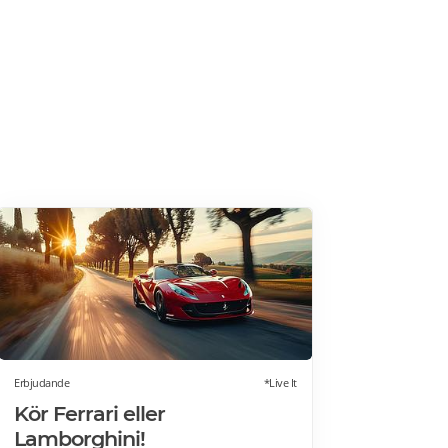
Erbjudande
*Live It
Kör Ferrari eller
Lamborghini!