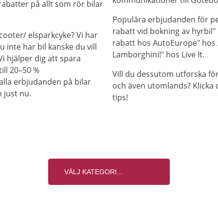
abatter på allt som rör bilar
Populära erbjudanden för pe
rabatt vid bokning av hyrbil"
cooter/ elsparkcyke? Vi har
rabatt hos AutoEurope" hos A
 inte har bil kanske du vill
Lamborghini!" hos Live It.
Vi hjälper dig att spara
ill 20–50 %
Vill du dessutom utforska fö
alla erbjudanden på bilar
och även utomlands? Klicka 
 just nu.
tips!