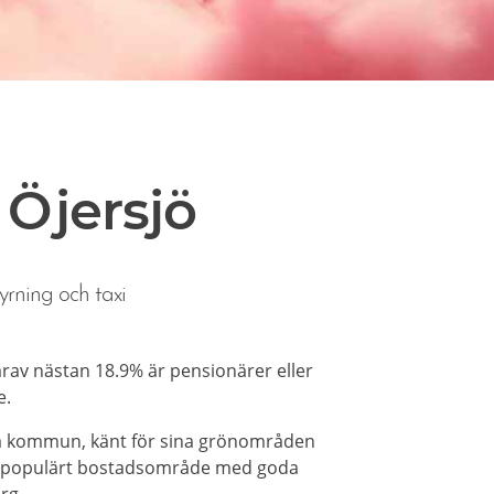
 Öjersjö
yrning och taxi
arav nästan 18.9% är pensionärer eller
e.
yda kommun, känt för sina grönområden
tt populärt bostadsområde med goda
rg.