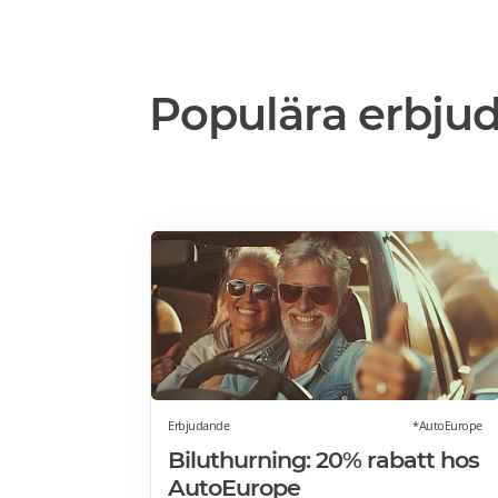
Populära erbju
Erbjudande
*AutoEurope
Biluthurning: 20% rabatt hos
AutoEurope