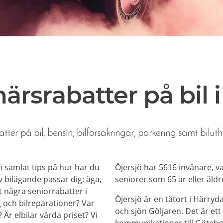
ärsrabatter på bil i
tter på bil, bensin, bilförsakringar, parkering samt biluth
 vi samlat tips på hur har du
Öjersjö har 5616 invånare, v
 bilägande passar dig: äga,
seniorer som 65 år eller äldr
et några seniorrabatter i
Öjersjö är en tätort i Härr
g och bilreparationer? Var
och sjön Göljaren. Det är e
? Är elbilar värda priset? Vi
kommunikationer till Götebo