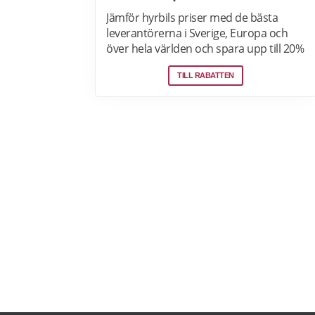
Jämför hyrbils priser med de bästa
leverantörerna i Sverige, Europa och
över hela världen och spara upp till 20%
som medlem! Upptäck speciella priser
TILL RABATTEN
på Auto Europe hemsida!
Prenumerer