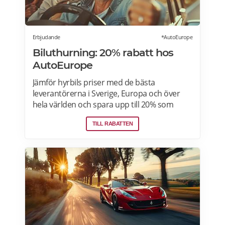
Erbjudande
*AutoEurope
Biluthurning: 20% rabatt hos
AutoEurope
Jämför hyrbils priser med de bästa
leverantörerna i Sverige, Europa och över
hela världen och spara upp till 20% som
medlem! Upptäck speciella priser på Auto
TILL RABATTEN
Europe hemsida!