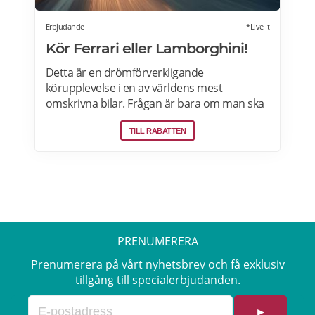
Erbjudande
*Live It
Kör Ferrari eller Lamborghini!
Detta är en drömförverkligande
körupplevelse i en av världens mest
omskrivna bilar. Frågan är bara om man ska
välja Ferrari eller Lamborghini. Upplevelsen
TILL RABATTEN
börjar med genomgång av körteknik och
reglage. Sedan är det dags att vrida på
nyckeln och njuta av ljudet när över 600
hästkrafter ryter till bakom ryggen. Därefter
rullar man lycklig iväg på en oförglömlig tur
som sportbilsförare. Läs mer om
erbjudandet i Stockholm, Göteborg, Malmö,
PRENUMERERA
Borås, Gävle, Jönköping, Karlstad, Linköping,
Västerås, Örebro här>>>
Prenumerera på vårt nyhetsbrev och få exklusiv
tillgång till specialerbjudanden.
►