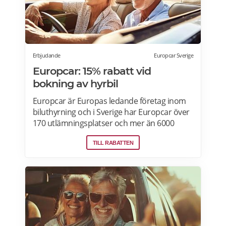
Erbjudande
Europcar Sverige
Europcar: 15% rabatt vid
bokning av hyrbil
Europcar är Europas ledande företag inom
biluthyrning och i Sverige har Europcar över
170 utlämningsplatser och mer än 6000
bilar. Ta del av våra aktuella erbjudanden
TILL RABATTEN
och läs mer om pensionärsrabatter hos
Europcar här.