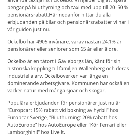
använda taxitjänst i Ockelbo. Vi hjälper dig att spara
pengar på biluthyrning och taxi med upp till 20–50 %
pensionärsrabatt.Här nedanför hittar du alla
erbjudanden på bilar och pensionärsrabatter vi har i
vår guiden just nu.
Ockelbo har 4905 invånare, varav nästan 24.1% är
pensionärer eller seniorer som 65 år eller äldre.
Ockelbo är en tätort i Gävleborgs län, känt för sin
historiska koppling till familjen Wallenberg och deras
industriella arv. Ockelboverken var länge en
dominerande arbetsgivare. Kommunen har också en
vacker natur med många sjöar och skogar.
Populära erbjudanden för pensionärer just nu är
"Europcar: 15% rabatt vid bokning av hyrbil" hos
Europcar Sverige, "Biluthurning: 20% rabatt hos
AutoEurope" hos AutoEurope eller "Kör Ferrari eller
Lamborghini!" hos Live It.