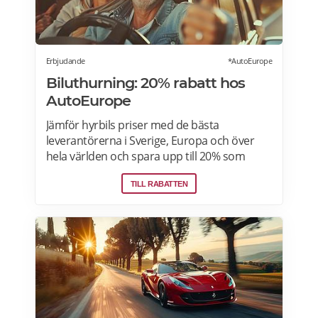
Erbjudande
*AutoEurope
Biluthurning: 20% rabatt hos
AutoEurope
Jämför hyrbils priser med de bästa
leverantörerna i Sverige, Europa och över
hela världen och spara upp till 20% som
medlem! Upptäck speciella priser på Auto
TILL RABATTEN
Europe hemsida!