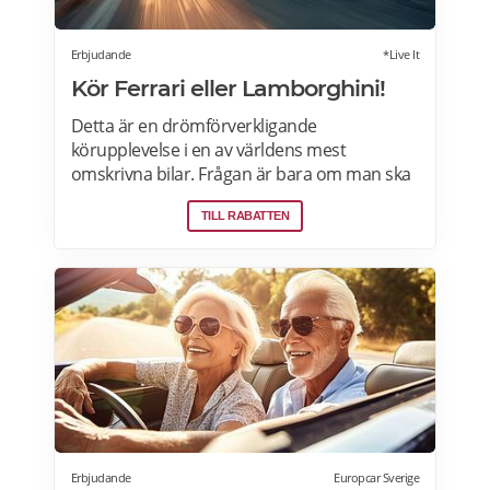
Erbjudande
*Live It
Kör Ferrari eller Lamborghini!
Detta är en drömförverkligande
körupplevelse i en av världens mest
omskrivna bilar. Frågan är bara om man ska
välja Ferrari eller Lamborghini. Upplevelsen
TILL RABATTEN
börjar med genomgång av körteknik och
reglage. Sedan är det dags att vrida på
nyckeln och njuta av ljudet när över 600
hästkrafter ryter till bakom ryggen. Därefter
rullar man lycklig iväg på en oförglömlig tur
som sportbilsförare. Läs mer om
erbjudandet i Stockholm, Göteborg, Malmö,
Borås, Gävle, Jönköping, Karlstad, Linköping,
Västerås, Örebro här>>>
Erbjudande
Europcar Sverige