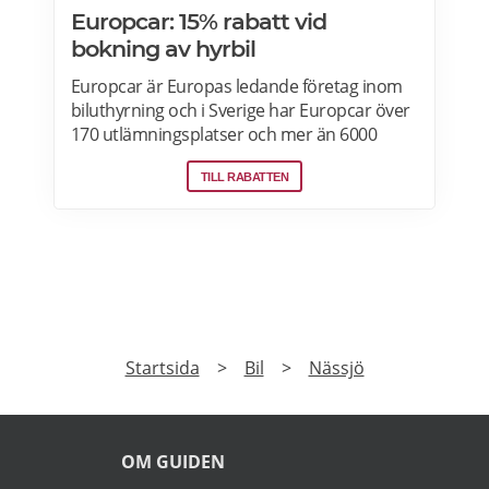
Europcar: 15% rabatt vid
bokning av hyrbil
Europcar är Europas ledande företag inom
biluthyrning och i Sverige har Europcar över
170 utlämningsplatser och mer än 6000
bilar. Ta del av våra aktuella erbjudanden
TILL RABATTEN
och läs mer om pensionärsrabatter hos
Europcar här.
PRENUMERERA
Prenumerera på vårt nyhetsbrev och få exklusiv
tillgång till specialerbjudanden.
►