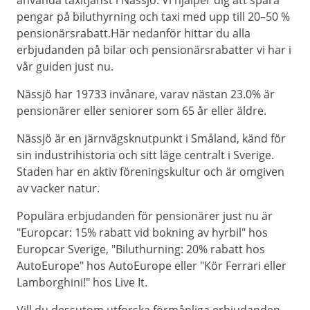
använda taxitjänst i Nässjö. Vi hjälper dig att spara
pengar på biluthyrning och taxi med upp till 20–50 %
pensionärsrabatt.Här nedanför hittar du alla
erbjudanden på bilar och pensionärsrabatter vi har i
vår guiden just nu.
Nässjö har 19733 invånare, varav nästan 23.0% är
pensionärer eller seniorer som 65 år eller äldre.
Nässjö är en järnvägsknutpunkt i Småland, känd för
sin industrihistoria och sitt läge centralt i Sverige.
Staden har en aktiv föreningskultur och är omgiven
av vacker natur.
Populära erbjudanden för pensionärer just nu är
"Europcar: 15% rabatt vid bokning av hyrbil" hos
Europcar Sverige, "Biluthurning: 20% rabatt hos
AutoEurope" hos AutoEurope eller "Kör Ferrari eller
Lamborghini!" hos Live It.