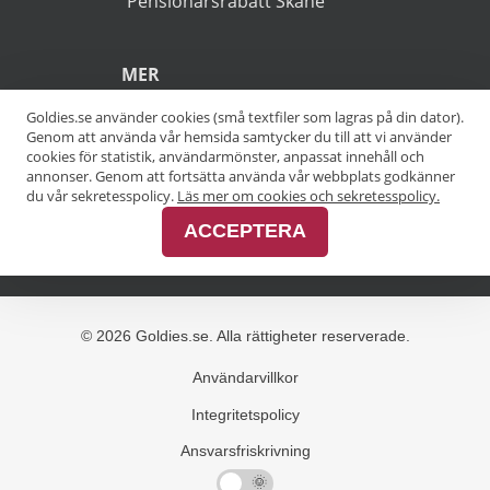
POPULÄRA SÖKNINGAR
Pensionärsrabatt Stockholm
Goldies.se använder cookies (små textfiler som lagras på din dator).
Genom att använda vår hemsida samtycker du till att vi använder
Pensionärsrabatt Göteborg
cookies för statistik, användarmönster, anpassat innehåll och
annonser. Genom att fortsätta använda vår webbplats godkänner
Pensionärsrabatt Malmö
du vår sekretesspolicy.
Läs mer om cookies och sekretesspolicy.
ACCEPTERA
Pensionärsrabatt Skåne
MER
Alla kategorier
Alla städer
Alla varumärken