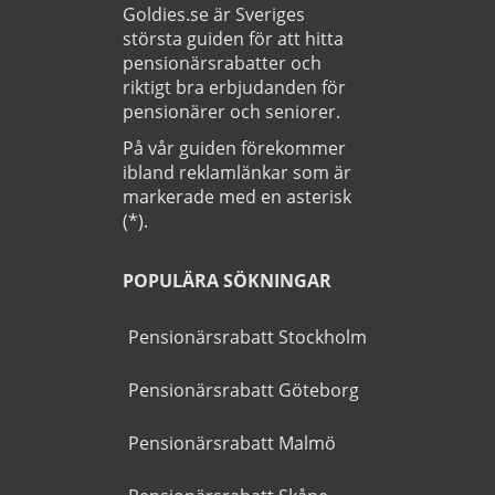
Läs
Integritetspolicy
Startsida
>
Bil
>
Nässjö
OM GUIDEN
Goldies.se är Sveriges
största guiden för att hitta
pensionärsrabatter och
riktigt bra erbjudanden för
pensionärer och seniorer.
På vår guiden förekommer
ibland reklamlänkar som är
markerade med en asterisk
(*).