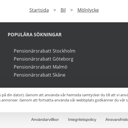
PRENUMERERA
a på vårt nyhetsbrev och få exklusiv tillgång till speciale
►
Läs
Integritetspolicy
Startsida
>
Bil
>
Mölnlycke
s på din dator). Genom att använda vår hemsida samtycker du till att vi an
ch annonser. Genom att fortsätta använda vår webbplats godkänner du vår s
POPULÄRA SÖKNINGAR
Pensionärsrabatt Stockholm