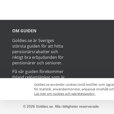
Prenumerer
Goldies.se använder cookies (små textfiler som lagra
för statistik, användarmönster, anpassat innehåll o
Läs mer om cookies och sekretesspolicy.
OM GUIDEN
Goldies.se är Sveriges
största guiden för att hitta