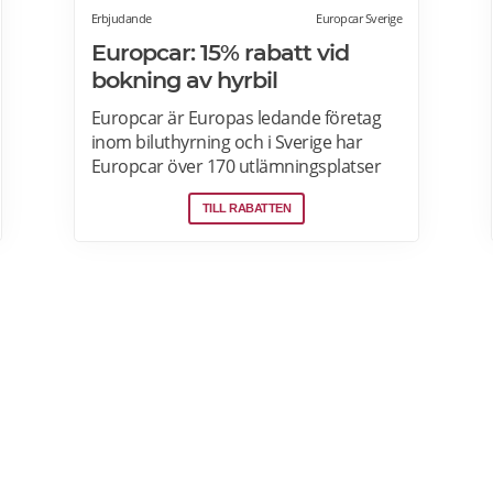
Erbjudande
Europcar Sverige
Europcar: 15% rabatt vid
bokning av hyrbil
Europcar är Europas ledande företag
inom biluthyrning och i Sverige har
Europcar över 170 utlämningsplatser
och mer än 6000 bilar. Ta del av våra
TILL RABATTEN
aktuella erbjudanden och läs mer om
pensionärsrabatter hos Europcar här.