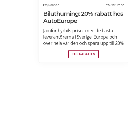
Erbjudande
*AutoEurope
Biluthurning: 20% rabatt hos
AutoEurope
Jämför hyrbils priser med de bästa
leverantörerna i Sverige, Europa och
över hela världen och spara upp till 20%
som medlem! Upptäck speciella priser
TILL RABATTEN
på Auto Europe hemsida!