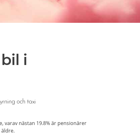
il i
yrning och taxi
e, varav nästan 19.8% är pensionärer
 äldre.