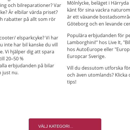
Mölnlycke, beläget i Härryd
ring och bilreparationer? Var
känt för sina vackra naturo
ke? Är elbilar värda priset?
är ett växande bostadsområ
h rabatter på allt som rör
Göteborg och en levande ce
Populära erbjudanden för pen
cooter/ elsparkcyke? Vi har
Lamborghini!" hos Live It, "
 inte har bil kanske du vill
hos AutoEurope eller "Europc
e. Vi hjälper dig att spara
Europcar Sverige.
ill 20–50 %
alla erbjudanden på bilar
Vill du dessutom utforska fö
 just nu.
och även utomlands? Klicka 
tips!