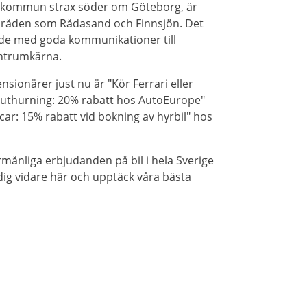
a kommun strax söder om Göteborg, är
mråden som Rådasand och Finnsjön. Det
de med goda kommunikationer till
ntrumkärna.
sionärer just nu är "Kör Ferrari eller
Biluthurning: 20% rabatt hos AutoEurope"
ar: 15% rabatt vid bokning av hyrbil" hos
rmånliga erbjudanden på bil i hela Sverige
dig vidare
här
och upptäck våra bästa