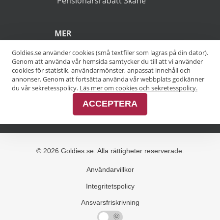
POPULÄRA SÖKNINGAR
Pensionärsrabatt Stockholm
Goldies.se använder cookies (små textfiler som lagras på din dator).
Genom att använda vår hemsida samtycker du till att vi använder
Pensionärsrabatt Göteborg
cookies för statistik, användarmönster, anpassat innehåll och
annonser. Genom att fortsätta använda vår webbplats godkänner
Pensionärsrabatt Malmö
du vår sekretesspolicy.
Läs mer om cookies och sekretesspolicy.
ACCEPTERA
Pensionärsrabatt Skåne
MER
Alla kategorier
Alla städer
Alla varumärken