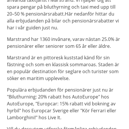
använda taxitjänst i Marstrand. Vi hjälper dig att
spara pengar på biluthyrning och taxi med upp till
20–50 % pensionärsrabatt.Här nedanför hittar du
alla erbjudanden på bilar och pensionärsrabatter vi
har i vår guiden just nu.
Marstrand har 1360 invånare, varav nästan 25.0% är
pensionärer eller seniorer som 65 år eller äldre.
Marstrand är en pittoresk kuststad känd för sin
fästning och som en klassisk sommaroas. Staden är
en populär destination för seglare och turister som
söker en maritim upplevelse.
Populära erbjudanden för pensionärer just nu är
"Biluthurning: 20% rabatt hos AutoEurope" hos
AutoEurope, "Europcar: 15% rabatt vid bokning av
hyrbil" hos Europcar Sverige eller "Kör Ferrari eller
Lamborghini!" hos Live It.