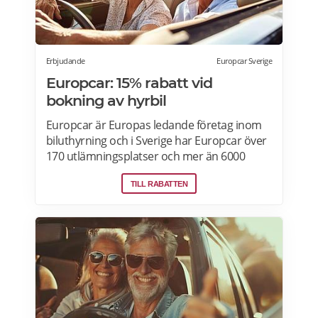
Erbjudande
Europcar Sverige
Europcar: 15% rabatt vid
bokning av hyrbil
Europcar är Europas ledande företag inom
biluthyrning och i Sverige har Europcar över
170 utlämningsplatser och mer än 6000
bilar. Ta del av våra aktuella erbjudanden
TILL RABATTEN
och läs mer om pensionärsrabatter hos
Europcar här.