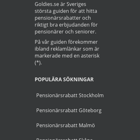
Läs
Integritetspolicy
Startsida
>
Bil
>
Marstrand
OM GUIDEN
Goldies.se är Sveriges
största guiden för att hitta
pensionärsrabatter och
riktigt bra erbjudanden för
pensionärer och seniorer.
På vår guiden förekommer
ibland reklamlänkar som är
markerade med en asterisk
(*).