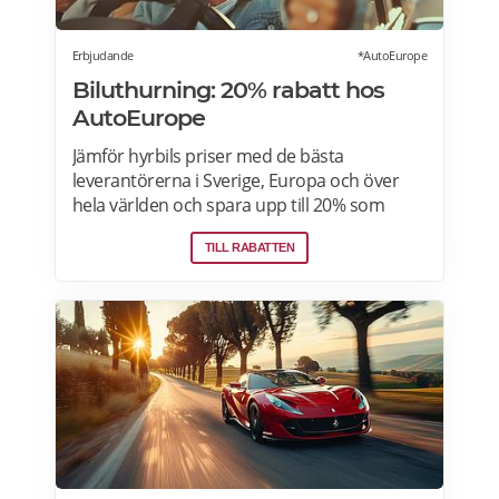
Erbjudande
*AutoEurope
Biluthurning: 20% rabatt hos
AutoEurope
Jämför hyrbils priser med de bästa
leverantörerna i Sverige, Europa och över
hela världen och spara upp till 20% som
medlem! Upptäck speciella priser på Auto
TILL RABATTEN
Europe hemsida!