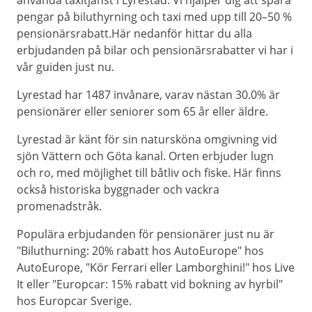
använda taxitjänst i Lyrestad. Vi hjälper dig att spara
pengar på biluthyrning och taxi med upp till 20–50 %
pensionärsrabatt.Här nedanför hittar du alla
erbjudanden på bilar och pensionärsrabatter vi har i
vår guiden just nu.
Lyrestad har 1487 invånare, varav nästan 30.0% är
pensionärer eller seniorer som 65 år eller äldre.
Lyrestad är känt för sin natursköna omgivning vid
sjön Vättern och Göta kanal. Orten erbjuder lugn
och ro, med möjlighet till båtliv och fiske. Här finns
också historiska byggnader och vackra
promenadstråk.
Populära erbjudanden för pensionärer just nu är
"Biluthurning: 20% rabatt hos AutoEurope" hos
AutoEurope, "Kör Ferrari eller Lamborghini!" hos Live
It eller "Europcar: 15% rabatt vid bokning av hyrbil"
hos Europcar Sverige.