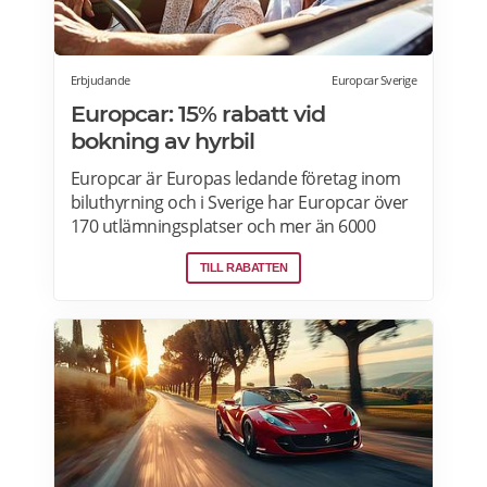
Erbjudande
Europcar Sverige
Europcar: 15% rabatt vid
bokning av hyrbil
Europcar är Europas ledande företag inom
biluthyrning och i Sverige har Europcar över
170 utlämningsplatser och mer än 6000
bilar. Ta del av våra aktuella erbjudanden
TILL RABATTEN
och läs mer om pensionärsrabatter hos
Europcar här.