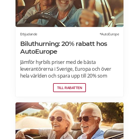
Erbjudande
*AutoEurope
Biluthurning: 20% rabatt hos
AutoEurope
Jämför hyrbils priser med de bästa
leverantörerna i Sverige, Europa och över
hela världen och spara upp till 20% som
medlem! Upptäck speciella priser på Auto
TILL RABATTEN
Europe hemsida!