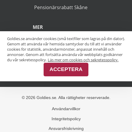
(*).
POPULÄRA SÖKNINGAR
Pensionärsrabatt Stockholm
Goldies.se använder cookies (små textfiler som lagras på din dator).
Genom att använda vår hemsida samtycker du till att vi använder
Pensionärsrabatt Göteborg
cookies för statistik, användarmönster, anpassat innehåll och
annonser. Genom att fortsätta använda vår webbplats godkänner
Pensionärsrabatt Malmö
du vår sekretesspolicy.
Läs mer om cookies och sekretesspolicy.
ACCEPTERA
Pensionärsrabatt Skåne
MER
Alla kategorier
Alla städer