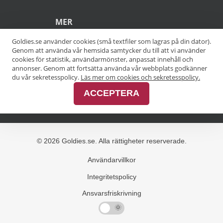
POPULÄRA SÖKNINGAR
Pensionärsrabatt Stockholm
Goldies.se använder cookies (små textfiler som lagras på din dator).
Genom att använda vår hemsida samtycker du till att vi använder
Pensionärsrabatt Göteborg
cookies för statistik, användarmönster, anpassat innehåll och
annonser. Genom att fortsätta använda vår webbplats godkänner
Pensionärsrabatt Malmö
du vår sekretesspolicy.
Läs mer om cookies och sekretesspolicy.
ACCEPTERA
Pensionärsrabatt Skåne
MER
Alla kategorier
Alla städer
Alla varumärken