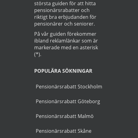
Startsida
>
Bil
>
Ljungsbro
OM GUIDEN
Goldies.se är Sveriges
största guiden för att hitta
pensionärsrabatter och
riktigt bra erbjudanden för
pensionärer och seniorer.
På vår guiden förekommer
ibland reklamlänkar som är
markerade med en asterisk
(*).