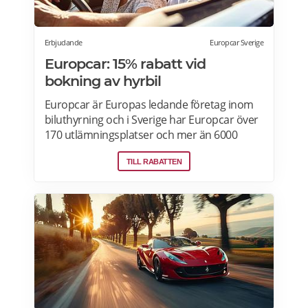
Erbjudande
Europcar Sverige
Europcar: 15% rabatt vid
bokning av hyrbil
Europcar är Europas ledande företag inom
biluthyrning och i Sverige har Europcar över
170 utlämningsplatser och mer än 6000
bilar. Ta del av våra aktuella erbjudanden
TILL RABATTEN
och läs mer om pensionärsrabatter hos
Europcar här.