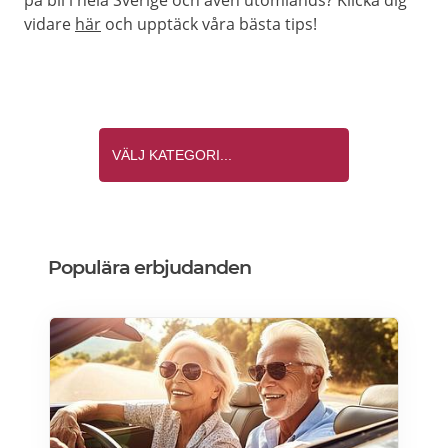
på bil i hela Sverige och även utomlands? Klicka dig
vidare
här
och upptäck våra bästa tips!
Populära erbjudanden