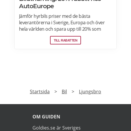
AutoEurope
Jämför hyrbils priser med de bästa
leverantörerna i Sverige, Europa och över
hela världen och spara upp till 20% som
medlem! Upptäck speciella priser på Auto
TILL RABATTEN
Europe hemsida!
PRENUMERERA
Prenumerera på vårt nyhetsbrev och få exklusiv
tillgång till specialerbjudanden.
►
Läs
Integritetspolicy