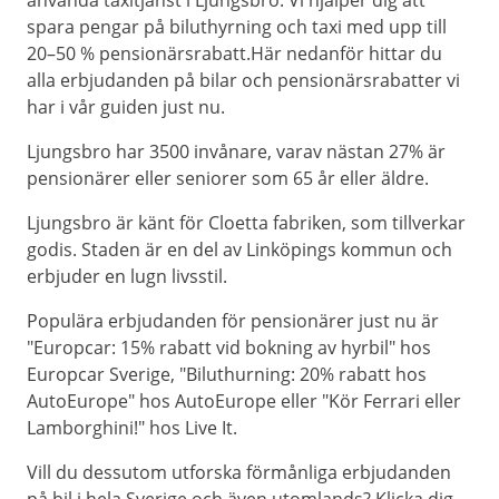
använda taxitjänst i Ljungsbro. Vi hjälper dig att
spara pengar på biluthyrning och taxi med upp till
20–50 % pensionärsrabatt.Här nedanför hittar du
alla erbjudanden på bilar och pensionärsrabatter vi
har i vår guiden just nu.
Ljungsbro har 3500 invånare, varav nästan 27% är
pensionärer eller seniorer som 65 år eller äldre.
Ljungsbro är känt för Cloetta fabriken, som tillverkar
godis. Staden är en del av Linköpings kommun och
erbjuder en lugn livsstil.
Populära erbjudanden för pensionärer just nu är
"Europcar: 15% rabatt vid bokning av hyrbil" hos
Europcar Sverige, "Biluthurning: 20% rabatt hos
AutoEurope" hos AutoEurope eller "Kör Ferrari eller
Lamborghini!" hos Live It.
Vill du dessutom utforska förmånliga erbjudanden