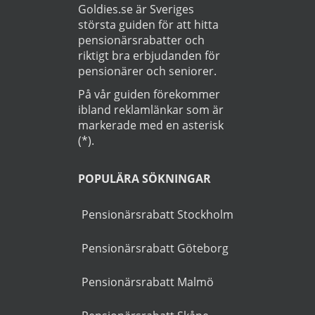
Läs
Integritetspolicy
Startsida
>
Bil
>
Köping
OM GUIDEN
Goldies.se är Sveriges
största guiden för att hitta
pensionärsrabatter och
riktigt bra erbjudanden för
pensionärer och seniorer.
På vår guiden förekommer
ibland reklamlänkar som är
markerade med en asterisk
(*).