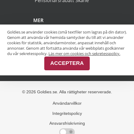
POPULÄRA SÖKNINGAR
Pensionärsrabatt Stockholm
Goldies.se använder cookies (små textfiler som lagras på din dator).
Genom att använda vår hemsida samtycker du till att vi använder
Pensionärsrabatt Göteborg
cookies för statistik, användarmönster, anpassat innehåll och
annonser. Genom att fortsätta använda vår webbplats godkänner
Pensionärsrabatt Malmö
du vår sekretesspolicy.
Läs mer om cookies och sekretesspolicy.
ACCEPTERA
Pensionärsrabatt Skåne
MER
Alla kategorier
Alla städer
Alla varumärken