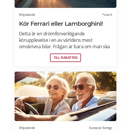
Erbjudande
*Live It
Kör Ferrari eller Lamborghini!
Detta är en drömförverkligande
körupplevelse i en av världens mest
omskrivna bilar. Frågan är bara om man ska
välja Ferrari eller Lamborghini. Upplevelsen
TILL RABATTEN
börjar med genomgång av körteknik och
reglage. Sedan är det dags att vrida på
nyckeln och njuta av ljudet när över 600
hästkrafter ryter till bakom ryggen. Därefter
rullar man lycklig iväg på en oförglömlig tur
som sportbilsförare. Läs mer om
erbjudandet i Stockholm, Göteborg, Malmö,
Borås, Gävle, Jönköping, Karlstad, Linköping,
Västerås, Örebro här>>>
Erbjudande
Europcar Sverige