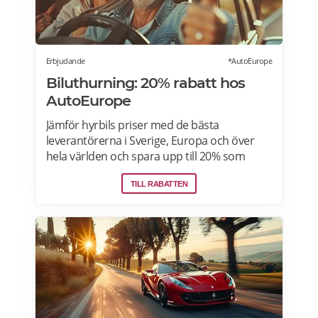
Erbjudande
*AutoEurope
Biluthurning: 20% rabatt hos
AutoEurope
Jämför hyrbils priser med de bästa
leverantörerna i Sverige, Europa och över
hela världen och spara upp till 20% som
medlem! Upptäck speciella priser på Auto
TILL RABATTEN
Europe hemsida!