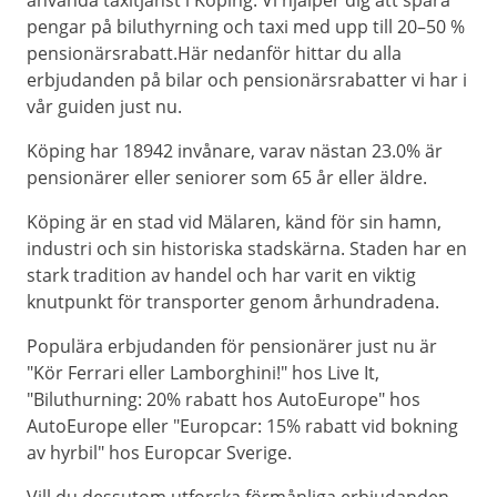
använda taxitjänst i Köping. Vi hjälper dig att spara
pengar på biluthyrning och taxi med upp till 20–50 %
pensionärsrabatt.Här nedanför hittar du alla
erbjudanden på bilar och pensionärsrabatter vi har i
vår guiden just nu.
Köping har 18942 invånare, varav nästan 23.0% är
pensionärer eller seniorer som 65 år eller äldre.
Köping är en stad vid Mälaren, känd för sin hamn,
industri och sin historiska stadskärna. Staden har en
stark tradition av handel och har varit en viktig
knutpunkt för transporter genom århundradena.
Populära erbjudanden för pensionärer just nu är
"Kör Ferrari eller Lamborghini!" hos Live It,
"Biluthurning: 20% rabatt hos AutoEurope" hos
AutoEurope eller "Europcar: 15% rabatt vid bokning
av hyrbil" hos Europcar Sverige.