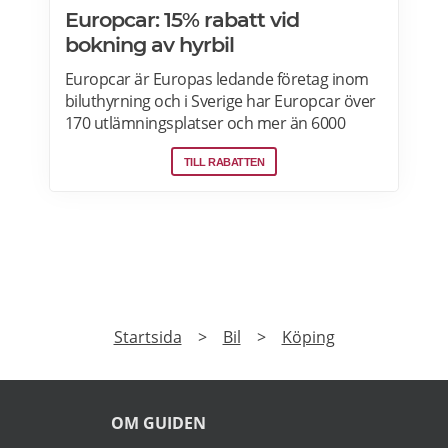
Europcar: 15% rabatt vid
bokning av hyrbil
Europcar är Europas ledande företag inom
biluthyrning och i Sverige har Europcar över
170 utlämningsplatser och mer än 6000
bilar. Ta del av våra aktuella erbjudanden
TILL RABATTEN
och läs mer om pensionärsrabatter hos
Europcar här.
PRENUMERERA
Prenumerera på vårt nyhetsbrev och få exklusiv
tillgång till specialerbjudanden.
►