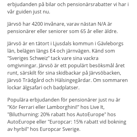
erbjudanden på bilar och pensionärsrabatter vi har i
vår guiden just nu.
Järvsö har 4200 invånare, varav nästan N/A är
pensionärer eller seniorer som 65 år eller äldre.
Järvsö är en tätort i Ljusdals kommun i Gävleborgs
län, belägen längs E4 och järnvägen. Känd som
"Sveriges Schweiz" tack vare sina vackra
omgivningar. Järvsö är ett populärt besöksmål året
runt, särskilt för sina skidbackar på Järvsöbacken,
Järvsö Trädgård och Hälsingegårdar. Om sommaren
lockar älgsafari och badplatser.
Populära erbjudanden för pensionärer just nu är
"Kör Ferrari eller Lamborghini!" hos Live It,
"Biluthurning: 20% rabatt hos AutoEurope" hos
AutoEurope eller "Europcar: 15% rabatt vid bokning
av hyrbil" hos Europcar Sverige.