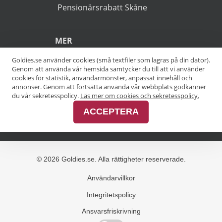
POPULÄRA SÖKNINGAR
Pensionärsrabatt Stockholm
Goldies.se använder cookies (små textfiler som lagras på din dator).
Genom att använda vår hemsida samtycker du till att vi använder
Pensionärsrabatt Göteborg
cookies för statistik, användarmönster, anpassat innehåll och
annonser. Genom att fortsätta använda vår webbplats godkänner
Pensionärsrabatt Malmö
du vår sekretesspolicy.
Läs mer om cookies och sekretesspolicy.
ACCEPTERA
Pensionärsrabatt Skåne
MER
Alla kategorier
Alla städer