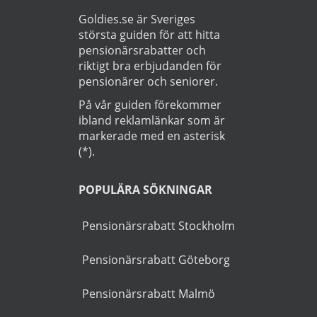
Läs
Integritetspolicy
Startsida
>
Bil
>
Järvsö
OM GUIDEN
Goldies.se är Sveriges
största guiden för att hitta
pensionärsrabatter och
riktigt bra erbjudanden för
pensionärer och seniorer.
På vår guiden förekommer
ibland reklamlänkar som är
markerade med en asterisk
(*).