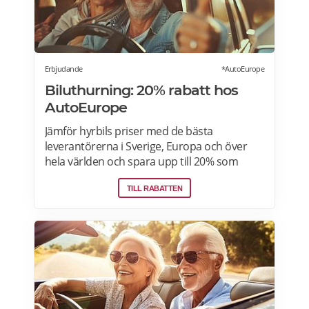
Erbjudande
*AutoEurope
Biluthurning: 20% rabatt hos
AutoEurope
Jämför hyrbils priser med de bästa
leverantörerna i Sverige, Europa och över
hela världen och spara upp till 20% som
medlem! Upptäck speciella priser på Auto
TILL RABATTEN
Europe hemsida!