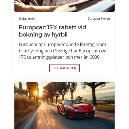
Erbjudande
Europcar Sverige
Europcar: 15% rabatt vid
bokning av hyrbil
Europcar är Europas ledande företag inom
biluthyrning och i Sverige har Europcar över
170 utlämningsplatser och mer än 6000
bilar. Ta del av våra aktuella erbjudanden
TILL RABATTEN
och läs mer om pensionärsrabatter hos
Europcar här.