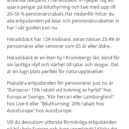
använda taxitjänst i Häradsbäck. Vi hjälper dig att
spara pengar på biluthyrning och taxi med upp till
20–50 % pensionärsrabatt.Här nedanför hittar du
alla erbjudanden på bilar och pensionärsrabatter vi
har i vår guiden just nu.
Häradsbäck har 124 invånare, varav nästan 23.4% är
pensionärer eller seniorer som 65 år eller äldre.
Häradsbäck är en liten by i Kronobergs län, känd för
sin lantliga idyll och närhet till sjöar och skogar. Det
är en lugn plats perfekt för naturupplevelser.
Populära erbjudanden för pensionärer just nu är
"Europcar: 15% rabatt vid bokning av hyrbil" hos
Europcar Sverige, "Kör Ferrari eller Lamborghini!"
hos Live It eller "Biluthurning: 20% rabatt hos
AutoEurope" hos AutoEurope.
Vill du dessutom utforska förmånliga erbjudanden