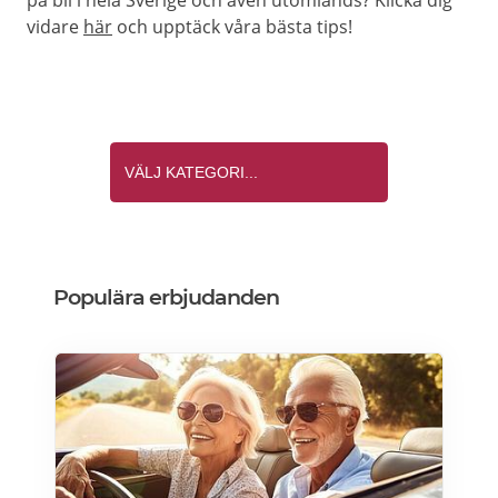
på bil i hela Sverige och även utomlands? Klicka dig
vidare
här
och upptäck våra bästa tips!
Populära erbjudanden