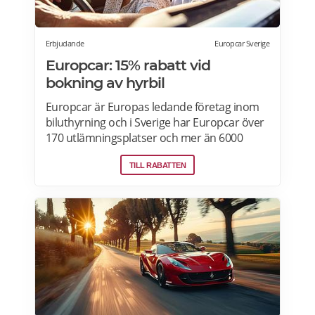
Erbjudande
Europcar Sverige
Europcar: 15% rabatt vid
bokning av hyrbil
Europcar är Europas ledande företag inom
biluthyrning och i Sverige har Europcar över
170 utlämningsplatser och mer än 6000
bilar. Ta del av våra aktuella erbjudanden
TILL RABATTEN
och läs mer om pensionärsrabatter hos
Europcar här.