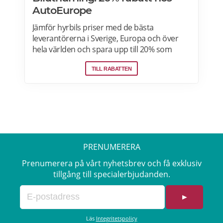
AutoEurope
Jämför hyrbils priser med de bästa
leverantörerna i Sverige, Europa och över
hela världen och spara upp till 20% som
medlem! Upptäck speciella priser på Auto
TILL RABATTEN
Europe hemsida!
PRENUMERERA
Prenumerera på vårt nyhetsbrev och få exklusiv
tillgång till specialerbjudanden.
►
Läs
Integritetspolicy