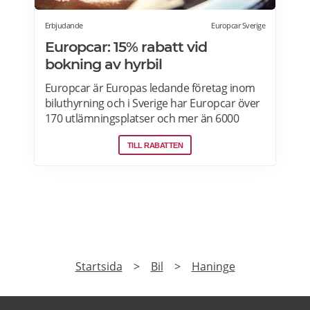
Erbjudande
Europcar Sverige
Europcar: 15% rabatt vid
bokning av hyrbil
Europcar är Europas ledande företag inom
biluthyrning och i Sverige har Europcar över
170 utlämningsplatser och mer än 6000
bilar. Ta del av våra aktuella erbjudanden
TILL RABATTEN
och läs mer om pensionärsrabatter hos
Europcar här.
PRENUMERERA
Prenumerera på vårt nyhetsbrev och få exklusiv
tillgång till specialerbjudanden.