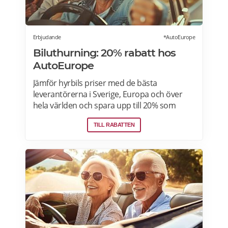
Västerås, Örebro här>>>
Erbjudande
*AutoEurope
Biluthurning: 20% rabatt hos
AutoEurope
Jämför hyrbils priser med de bästa
leverantörerna i Sverige, Europa och över
hela världen och spara upp till 20% som
medlem! Upptäck speciella priser på Auto
TILL RABATTEN
Europe hemsida!