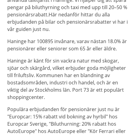
använda taxitjänst i Haninge. Vi hjälper dig att spara
pengar på biluthyrning och taxi med upp till 20–50 %
pensionärsrabatt.Här nedanför hittar du alla
erbjudanden på bilar och pensionärsrabatter vi har i
vår guiden just nu.
Haninge har 100895 invånare, varav nästan 18.0% är
pensionärer eller seniorer som 65 år eller äldre.
Haninge är känt för sin vackra natur med skogar,
sjöar och skärgård, vilket erbjuder goda möjligheter
till friluftsliv. Kommunen har en blandning av
bostadsområden, industri och handel, och är en
viktig del av Stockholms län. Port 73 är ett populärt
shoppingcenter.
Populära erbjudanden för pensionärer just nu är
"Europcar: 15% rabatt vid bokning av hyrbil" hos
Europcar Sverige, "Biluthurning: 20% rabatt hos
AutoEurope" hos AutoEurope eller "Kör Ferrari eller