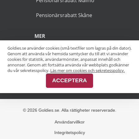
markerade med en asterisk
(*).
POPULÄRA SÖKNINGAR
Pensionärsrabatt Stockholm
Goldies.se använder cookies (små textfiler som lagras på din dator).
Genom att använda vår hemsida samtycker du till att vi använder
Pensionärsrabatt Göteborg
cookies för statistik, användarmönster, anpassat innehåll och
annonser. Genom att fortsätta använda vår webbplats godkänner
Pensionärsrabatt Malmö
du vår sekretesspolicy.
Läs mer om cookies och sekretesspolicy.
ACCEPTERA
Pensionärsrabatt Skåne
MER
Alla kategorier
Alla städer