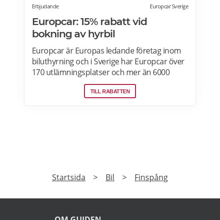
Erbjudande
Europcar Sverige
Europcar: 15% rabatt vid
bokning av hyrbil
Europcar är Europas ledande företag inom
biluthyrning och i Sverige har Europcar över
170 utlämningsplatser och mer än 6000
bilar. Ta del av våra aktuella erbjudanden
TILL RABATTEN
och läs mer om pensionärsrabatter hos
Europcar här.
PRENUMERERA
Prenumerera på vårt nyhetsbrev och få exklusiv
tillgång till specialerbjudanden.
►