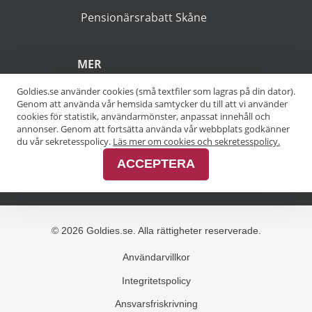
(*).
POPULÄRA SÖKNINGAR
Pensionärsrabatt Stockholm
Goldies.se använder cookies (små textfiler som lagras på din dator).
Genom att använda vår hemsida samtycker du till att vi använder
Pensionärsrabatt Göteborg
cookies för statistik, användarmönster, anpassat innehåll och
annonser. Genom att fortsätta använda vår webbplats godkänner
Pensionärsrabatt Malmö
du vår sekretesspolicy.
Läs mer om cookies och sekretesspolicy.
ACCEPTERA
Pensionärsrabatt Skåne
MER
Alla kategorier
Alla städer