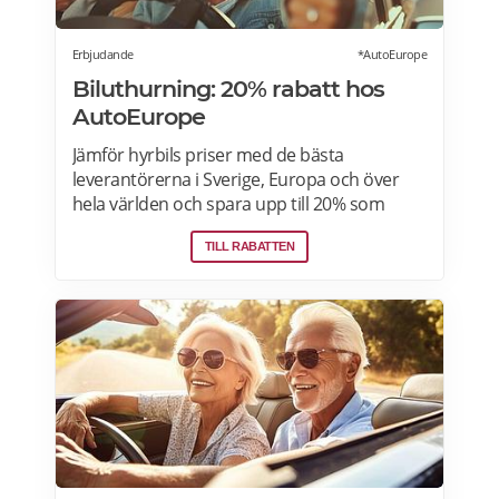
Erbjudande
*AutoEurope
Biluthurning: 20% rabatt hos
AutoEurope
Jämför hyrbils priser med de bästa
leverantörerna i Sverige, Europa och över
hela världen och spara upp till 20% som
medlem! Upptäck speciella priser på Auto
TILL RABATTEN
Europe hemsida!