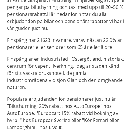
använda taxitjänst i Finspång. Vi hjälper dig att spara
pengar på biluthyrning och taxi med upp till 20–50 %
pensionärsrabatt.Här nedanför hittar du alla
erbjudanden på bilar och pensionärsrabatter vi har i
vår guiden just nu.
Finspång har 21623 invånare, varav nästan 22.0% är
pensionärer eller seniorer som 65 år eller äldre.
Finspång är en industristad i Östergötland, historiskt
centrum för vapentillverkning. Idag är staden känd
för sitt vackra brukshotell, de gamla
industriområdena vid sjön Glan och den omgivande
naturen.
Populära erbjudanden för pensionärer just nu är
"Biluthurning: 20% rabatt hos AutoEurope" hos
AutoEurope, "Europcar: 15% rabatt vid bokning av
hyrbil" hos Europcar Sverige eller "Kör Ferrari eller
Lamborghini!" hos Live It.