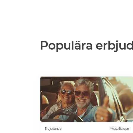
Populära erbju
Erbjudande
*AutoEurope