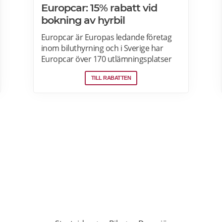
Europcar: 15% rabatt vid
bokning av hyrbil
Europcar är Europas ledande företag
inom biluthyrning och i Sverige har
Europcar över 170 utlämningsplatser
och mer än 6000 bilar. Ta del av våra
TILL RABATTEN
aktuella erbjudanden och läs mer om
pensionärsrabatter hos Europcar här.
PRENUMERERA