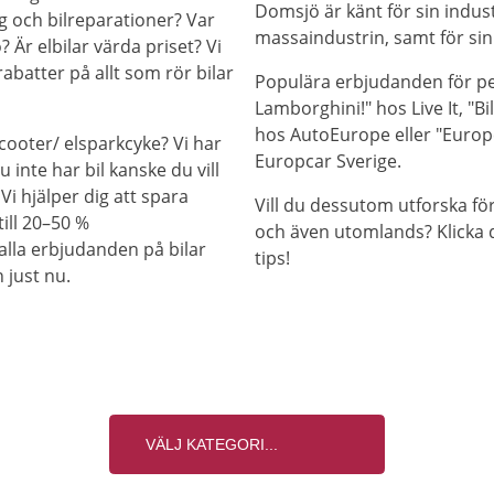
Domsjö är känt för sin indust
g och bilreparationer? Var
massaindustrin, samt för sin 
? Är elbilar värda priset? Vi
abatter på allt som rör bilar
Populära erbjudanden för pen
Lamborghini!" hos Live It, "
hos AutoEurope eller "Europc
cooter/ elsparkcyke? Vi har
Europcar Sverige.
 inte har bil kanske du vill
 Vi hjälper dig att spara
Vill du dessutom utforska fö
ill 20–50 %
och även utomlands? Klicka 
alla erbjudanden på bilar
tips!
 just nu.