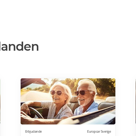
danden
Erbjudande
Europcar Sverige