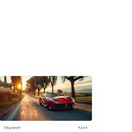
Erbjudande
*Live It