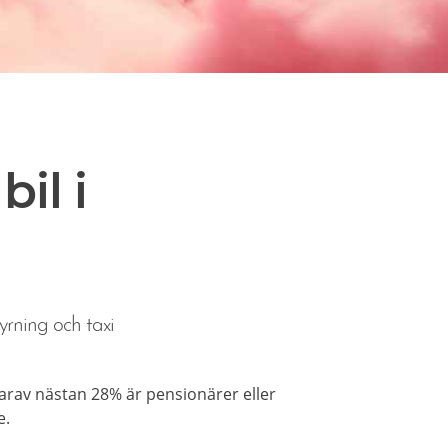
il i
yrning och taxi
arav nästan 28% är pensionärer eller
e.