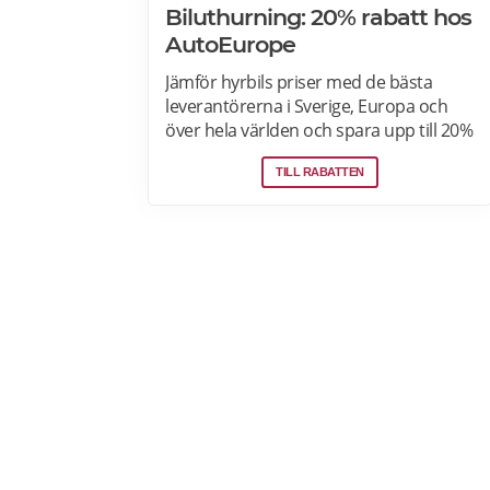
Biluthurning: 20% rabatt hos
AutoEurope
Jämför hyrbils priser med de bästa
leverantörerna i Sverige, Europa och
över hela världen och spara upp till 20%
som medlem! Upptäck speciella priser
TILL RABATTEN
på Auto Europe hemsida!