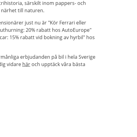
rihistoria, särskilt inom pappers- och
närhet till naturen.
sionärer just nu är "Kör Ferrari eller
Biluthurning: 20% rabatt hos AutoEurope"
ar: 15% rabatt vid bokning av hyrbil" hos
rmånliga erbjudanden på bil i hela Sverige
dig vidare
här
och upptäck våra bästa