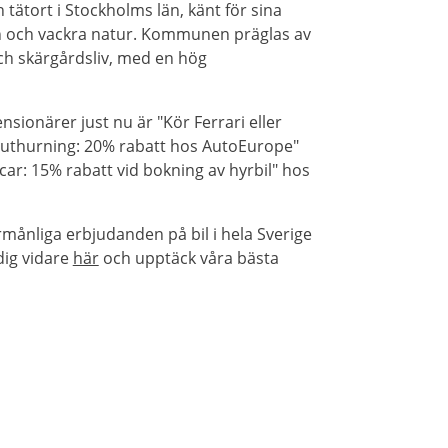
ätort i Stockholms län, känt för sina
 och vackra natur. Kommunen präglas av
ch skärgårdsliv, med en hög
sionärer just nu är "Kör Ferrari eller
Biluthurning: 20% rabatt hos AutoEurope"
ar: 15% rabatt vid bokning av hyrbil" hos
rmånliga erbjudanden på bil i hela Sverige
dig vidare
här
och upptäck våra bästa