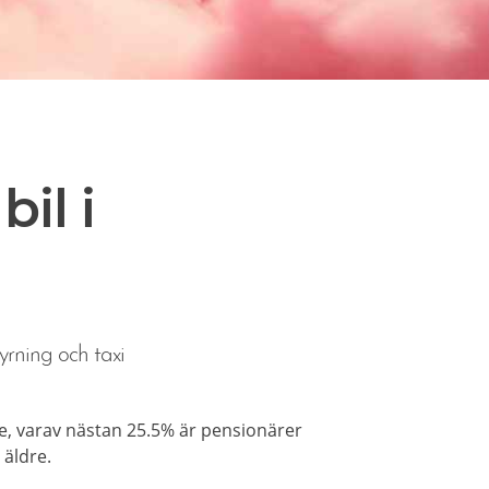
il i
yrning och taxi
, varav nästan 25.5% är pensionärer
 äldre.