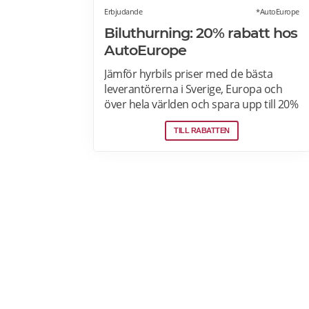
Erbjudande
*AutoEurope
Biluthurning: 20% rabatt hos
AutoEurope
Jämför hyrbils priser med de bästa
leverantörerna i Sverige, Europa och
över hela världen och spara upp till 20%
som medlem! Upptäck speciella priser
TILL RABATTEN
på Auto Europe hemsida!