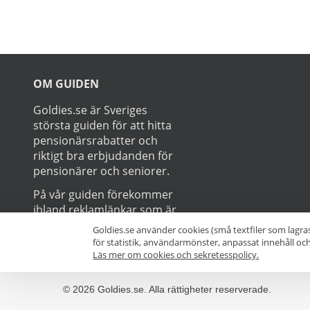
Prenumerer
Goldies.se använder cookies (små textfiler som lagra
för statistik, användarmönster, anpassat innehåll o
Läs mer om cookies och sekretesspolicy.
OM GUIDEN
Goldies.se är Sveriges
största guiden för att hitta