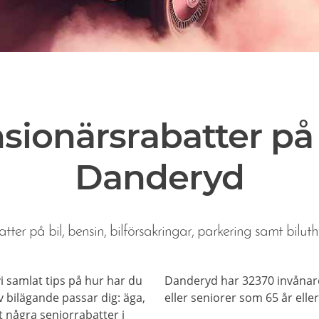
sionärsrabatter på b
Danderyd
tter på bil, bensin, bilförsakringar, parkering samt biluth
 vi samlat tips på hur har du
Danderyd har 32370 invånare
 bilägande passar dig: äga,
eller seniorer som 65 år eller
et några seniorrabatter i