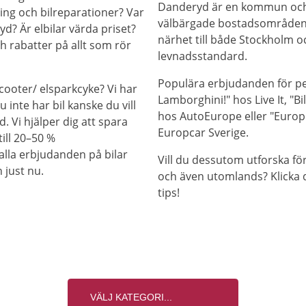
Danderyd är en kommun och t
ing och bilreparationer? Var
välbärgade bostadsområden
yd? Är elbilar värda priset?
närhet till både Stockholm o
h rabatter på allt som rör
levnadsstandard.
Populära erbjudanden för pen
cooter/ elsparkcyke? Vi har
Lamborghini!" hos Live It, "
 inte har bil kanske du vill
hos AutoEurope eller "Europc
d. Vi hjälper dig att spara
Europcar Sverige.
ill 20–50 %
alla erbjudanden på bilar
Vill du dessutom utforska fö
 just nu.
och även utomlands? Klicka 
tips!