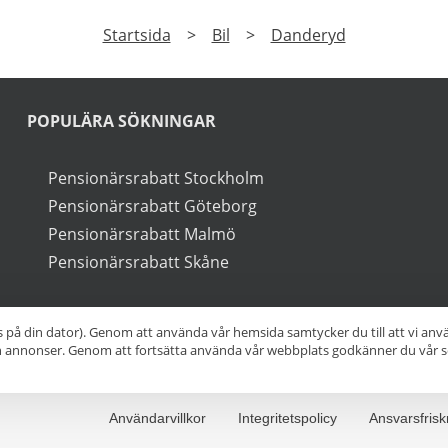
PRENUMERERA
a på vårt nyhetsbrev och få exklusiv tillgång till speciale
►
Läs
Integritetspolicy
Startsida
>
Bil
>
Danderyd
s på din dator). Genom att använda vår hemsida samtycker du till att vi an
ch annonser. Genom att fortsätta använda vår webbplats godkänner du vår s
POPULÄRA SÖKNINGAR
Pensionärsrabatt Stockholm