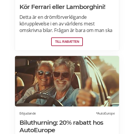
Kör Ferrari eller Lamborghini!
Detta är en drömförverkligande
körupplevelse i en av världens mest
omskrivna bilar. Frågan är bara om man ska
välja Ferrari eller Lamborghini. Upplevelsen
TILL RABATTEN
börjar med genomgång av körteknik och
reglage. Sedan är det dags att vrida på
nyckeln och njuta av ljudet när över 600
hästkrafter ryter till bakom ryggen. Därefter
rullar man lycklig iväg på en oförglömlig tur
som sportbilsförare. Läs mer om
erbjudandet i Stockholm, Göteborg, Malmö,
Borås, Gävle, Jönköping, Karlstad, Linköping,
Västerås, Örebro här>>>
Erbjudande
*AutoEurope
Biluthurning: 20% rabatt hos
AutoEurope