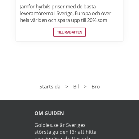
Jämför hyrbils priser med de bästa
leverantörerna i Sverige, Europa och över
hela världen och spara upp till 20% som
medlem! Upptäck speciella priser på Auto
TILL RABATTEN
Europe hemsida!
PRENUMERERA
Prenumerera på vårt nyhetsbrev och få exklusiv
tillgång till specialerbjudanden.
►
Läs
Integritetspolicy