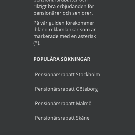
Startsida
>
Bil
>
Bro
OM GUIDEN
Goldies.se är Sveriges
största guiden för att hitta
pensionärsrabatter och
riktigt bra erbjudanden för
pensionärer och seniorer.
På vår guiden förekommer
ibland reklamlänkar som är
markerade med en asterisk
(*).
POPULÄRA SÖKNINGAR