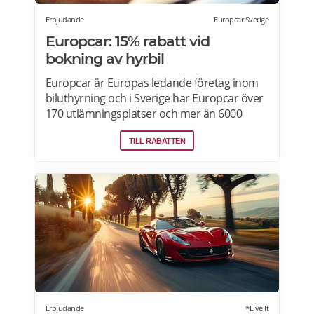
Erbjudande
Europcar Sverige
Europcar: 15% rabatt vid
bokning av hyrbil
Europcar är Europas ledande företag inom
biluthyrning och i Sverige har Europcar över
170 utlämningsplatser och mer än 6000
bilar. Ta del av våra aktuella erbjudanden
TILL RABATTEN
och läs mer om pensionärsrabatter hos
Europcar här.
Erbjudande
*Live It