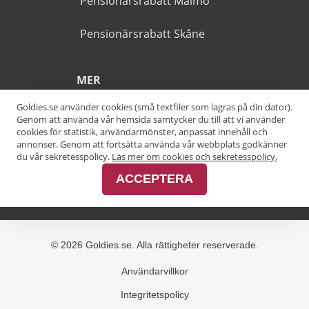
markerade med en asterisk
(*).
POPULÄRA SÖKNINGAR
Pensionärsrabatt Stockholm
Goldies.se använder cookies (små textfiler som lagras på din dator).
Genom att använda vår hemsida samtycker du till att vi använder
Pensionärsrabatt Göteborg
cookies för statistik, användarmönster, anpassat innehåll och
annonser. Genom att fortsätta använda vår webbplats godkänner
Pensionärsrabatt Malmö
du vår sekretesspolicy.
Läs mer om cookies och sekretesspolicy.
ACCEPTERA
Pensionärsrabatt Skåne
MER
Alla kategorier
Alla städer