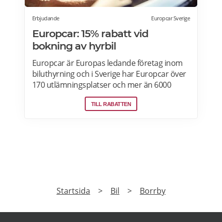
Erbjudande
Europcar Sverige
Europcar: 15% rabatt vid
bokning av hyrbil
Europcar är Europas ledande företag inom
biluthyrning och i Sverige har Europcar över
170 utlämningsplatser och mer än 6000
bilar. Ta del av våra aktuella erbjudanden
TILL RABATTEN
och läs mer om pensionärsrabatter hos
Europcar här.
PRENUMERERA
Prenumerera på vårt nyhetsbrev och få exklusiv
tillgång till specialerbjudanden.