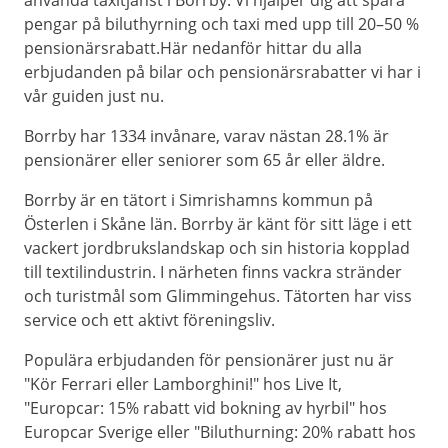
använda taxitjänst i Borrby. Vi hjälper dig att spara
pengar på biluthyrning och taxi med upp till 20–50 %
pensionärsrabatt.Här nedanför hittar du alla
erbjudanden på bilar och pensionärsrabatter vi har i
vår guiden just nu.
Borrby har 1334 invånare, varav nästan 28.1% är
pensionärer eller seniorer som 65 år eller äldre.
Borrby är en tätort i Simrishamns kommun på
Österlen i Skåne län. Borrby är känt för sitt läge i ett
vackert jordbrukslandskap och sin historia kopplad
till textilindustrin. I närheten finns vackra stränder
och turistmål som Glimmingehus. Tätorten har viss
service och ett aktivt föreningsliv.
Populära erbjudanden för pensionärer just nu är
"Kör Ferrari eller Lamborghini!" hos Live It,
"Europcar: 15% rabatt vid bokning av hyrbil" hos
Europcar Sverige eller "Biluthurning: 20% rabatt hos