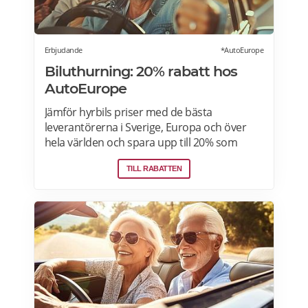
Västerås, Örebro här>>>
Erbjudande
*AutoEurope
Biluthurning: 20% rabatt hos
AutoEurope
Jämför hyrbils priser med de bästa
leverantörerna i Sverige, Europa och över
hela världen och spara upp till 20% som
medlem! Upptäck speciella priser på Auto
TILL RABATTEN
Europe hemsida!