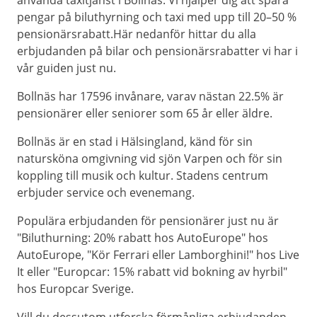
använda taxitjänst i Bollnäs. Vi hjälper dig att spara
pengar på biluthyrning och taxi med upp till 20–50 %
pensionärsrabatt.Här nedanför hittar du alla
erbjudanden på bilar och pensionärsrabatter vi har i
vår guiden just nu.
Bollnäs har 17596 invånare, varav nästan 22.5% är
pensionärer eller seniorer som 65 år eller äldre.
Bollnäs är en stad i Hälsingland, känd för sin
natursköna omgivning vid sjön Varpen och för sin
koppling till musik och kultur. Stadens centrum
erbjuder service och evenemang.
Populära erbjudanden för pensionärer just nu är
"Biluthurning: 20% rabatt hos AutoEurope" hos
AutoEurope, "Kör Ferrari eller Lamborghini!" hos Live
It eller "Europcar: 15% rabatt vid bokning av hyrbil"
hos Europcar Sverige.