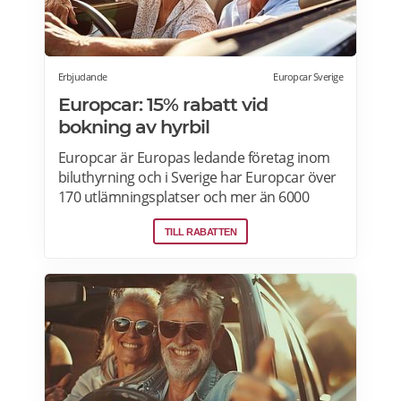
Erbjudande
Europcar Sverige
Europcar: 15% rabatt vid
bokning av hyrbil
Europcar är Europas ledande företag inom
biluthyrning och i Sverige har Europcar över
170 utlämningsplatser och mer än 6000
bilar. Ta del av våra aktuella erbjudanden
TILL RABATTEN
och läs mer om pensionärsrabatter hos
Europcar här.