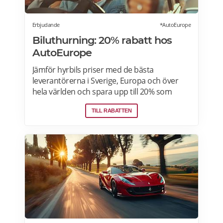
Erbjudande
*AutoEurope
Biluthurning: 20% rabatt hos
AutoEurope
Jämför hyrbils priser med de bästa
leverantörerna i Sverige, Europa och över
hela världen och spara upp till 20% som
medlem! Upptäck speciella priser på Auto
TILL RABATTEN
Europe hemsida!