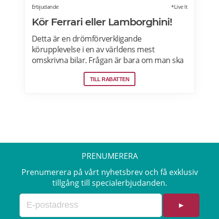
Erbjudande
*Live It
Kör Ferrari eller Lamborghini!
Detta är en drömförverkligande
körupplevelse i en av världens mest
omskrivna bilar. Frågan är bara om man ska
välja Ferrari eller Lamborghini. Upplevelsen
TILL RABATTEN
börjar med genomgång av körteknik och
reglage. Sedan är det dags att vrida på
nyckeln och njuta av ljudet när över 600
hästkrafter ryter till bakom ryggen. Därefter
rullar man lycklig iväg på en oförglömlig tur
som sportbilsförare. Läs mer om
erbjudandet i Stockholm, Göteborg, Malmö,
PRENUMERERA
Borås, Gävle, Jönköping, Karlstad, Linköping,
Västerås, Örebro här>>>
Prenumerera på vårt nyhetsbrev och få exklusiv
tillgång till specialerbjudanden.
►