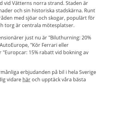
 vid Vätterns norra strand. Staden är
nader och sin historiska stadskärna. Runt
åden med sjöar och skogar, populärt för
h torg är centrala mötesplatser.
nsionärer just nu är "Biluthurning: 20%
utoEurope, "Kör Ferrari eller
er "Europcar: 15% rabatt vid bokning av
.
rmånliga erbjudanden på bil i hela Sverige
dig vidare
här
och upptäck våra bästa