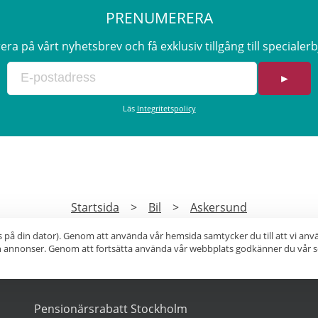
PRENUMERERA
a på vårt nyhetsbrev och få exklusiv tillgång till speciale
►
Läs
Integritetspolicy
Startsida
>
Bil
>
Askersund
s på din dator). Genom att använda vår hemsida samtycker du till att vi an
ch annonser. Genom att fortsätta använda vår webbplats godkänner du vår s
POPULÄRA SÖKNINGAR
Pensionärsrabatt Stockholm