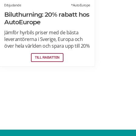
Erbjudande
*AutoEurope
Biluthurning: 20% rabatt hos
AutoEurope
Jämför hyrbils priser med de bästa
leverantörerna i Sverige, Europa och
över hela världen och spara upp till 20%
som medlem! Upptäck speciella priser
TILL RABATTEN
på Auto Europe hemsida!