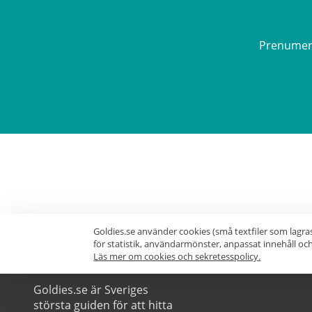
Prenumerer
Goldies.se använder cookies (små textfiler som lagra
för statistik, användarmönster, anpassat innehåll o
Läs mer om cookies och sekretesspolicy.
OM GUIDEN
Goldies.se är Sveriges
största guiden för att hitta