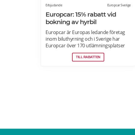
Erbjudande
Europcar Sverige
Europcar: 15% rabatt vid
bokning av hyrbil
Europcar är Europas ledande företag
inom biluthyrning och i Sverige har
Europcar över 170 utlämningsplatser
och mer än 6000 bilar. Ta del av våra
TILL RABATTEN
aktuella erbjudanden och läs mer om
pensionärsrabatter hos Europcar här.