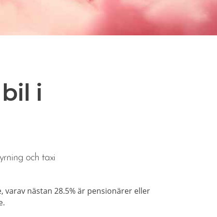
il i
yrning och taxi
 varav nästan 28.5% är pensionärer eller
e.