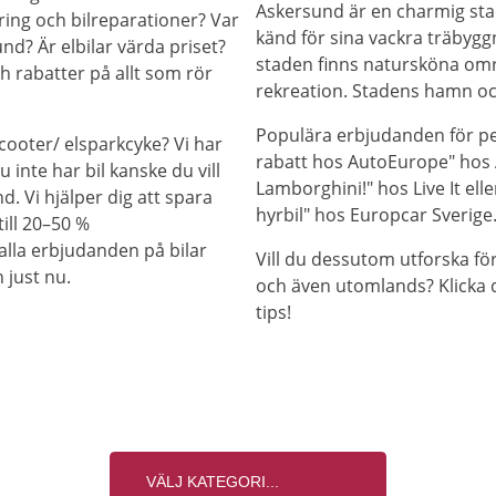
Askersund är en charmig stad
ring och bilreparationer? Var
känd för sina vackra träbygg
und? Är elbilar värda priset?
staden finns natursköna omr
h rabatter på allt som rör
rekreation. Stadens hamn oc
Populära erbjudanden för pe
cooter/ elsparkcyke? Vi har
rabatt hos AutoEurope" hos A
 inte har bil kanske du vill
Lamborghini!" hos Live It ell
d. Vi hjälper dig att spara
hyrbil" hos Europcar Sverige
ill 20–50 %
alla erbjudanden på bilar
Vill du dessutom utforska fö
 just nu.
och även utomlands? Klicka 
tips!