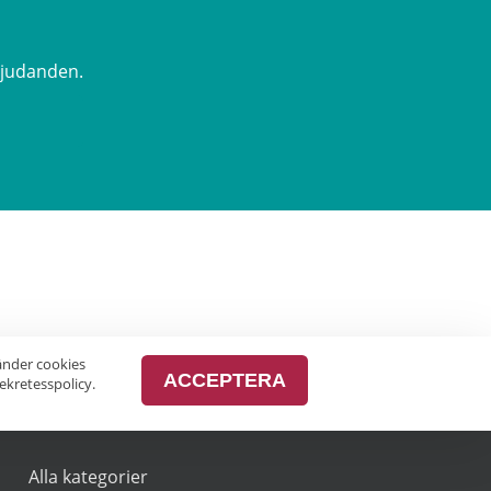
rbjudanden.
vänder cookies
ACCEPTERA
ekretesspolicy.
MER
Alla kategorier