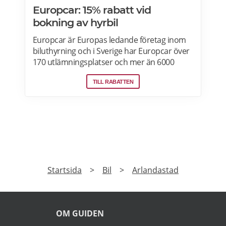
Europcar: 15% rabatt vid
bokning av hyrbil
Europcar är Europas ledande företag inom
biluthyrning och i Sverige har Europcar över
170 utlämningsplatser och mer än 6000
bilar. Ta del av våra aktuella erbjudanden
TILL RABATTEN
och läs mer om pensionärsrabatter hos
Europcar här.
PRENUMERERA
Prenumerera på vårt nyhetsbrev och få exklusiv
tillgång till specialerbjudanden.
►