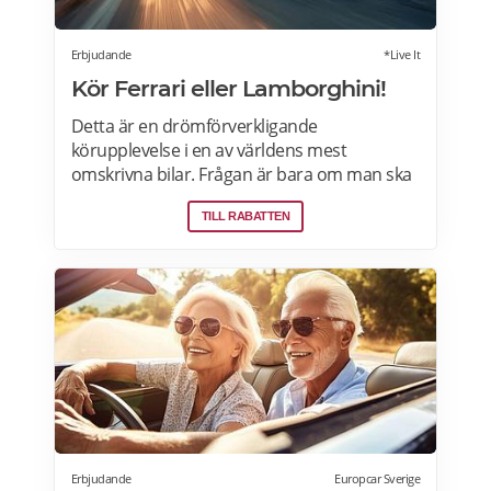
Erbjudande
*Live It
Kör Ferrari eller Lamborghini!
Detta är en drömförverkligande
körupplevelse i en av världens mest
omskrivna bilar. Frågan är bara om man ska
välja Ferrari eller Lamborghini. Upplevelsen
TILL RABATTEN
börjar med genomgång av körteknik och
reglage. Sedan är det dags att vrida på
nyckeln och njuta av ljudet när över 600
hästkrafter ryter till bakom ryggen. Därefter
rullar man lycklig iväg på en oförglömlig tur
som sportbilsförare. Läs mer om
erbjudandet i Stockholm, Göteborg, Malmö,
Borås, Gävle, Jönköping, Karlstad, Linköping,
Västerås, Örebro här>>>
Erbjudande
Europcar Sverige