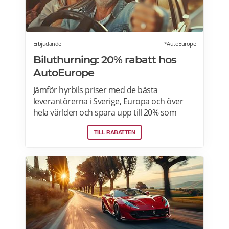
Erbjudande
*AutoEurope
Biluthurning: 20% rabatt hos
AutoEurope
Jämför hyrbils priser med de bästa
leverantörerna i Sverige, Europa och över
hela världen och spara upp till 20% som
medlem! Upptäck speciella priser på Auto
TILL RABATTEN
Europe hemsida!