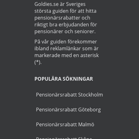
Läs
Integritetspolicy
Startsida
>
Bil
>
Arlandastad
OM GUIDEN
Goldies.se är Sveriges
största guiden för att hitta
pensionärsrabatter och
riktigt bra erbjudanden för
pensionärer och seniorer.
På vår guiden förekommer
ibland reklamlänkar som är
markerade med en asterisk
(*).