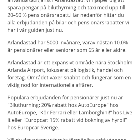
använda taxitjänst i Arlandastad. Vi hjälper dig att
spara pengar på biluthyrning och taxi med upp till
20–50 % pensionärsrabatt.Här nedanför hittar du
alla erbjudanden på bilar och pensionärsrabatter vi
har i vår guiden just nu.
Arlandastad har 5000 invånare, varav nästan 10.0%
är pensionärer eller seniorer som 65 år eller äldre.
Arlandastad är ett expansivt område nära Stockholm
Arlanda Airport, fokuserat på logistik, handel och
företag. Området växer snabbt och fungerar som en
viktig nod för internationella affärer.
Populära erbjudanden för pensionärer just nu är
"Biluthurning: 20% rabatt hos AutoEurope" hos
AutoEurope, "Kör Ferrari eller Lamborghini!" hos Live
It eller "Europcar: 15% rabatt vid bokning av hyrbil"
hos Europcar Sverige.