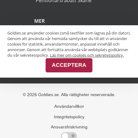
POPULÄRA SÖKNINGAR
Pensionärsrabatt Stockholm
Goldies.se använder cookies (små textfiler som lagras på din dator).
Genom att använda vår hemsida samtycker du till att vi använder
Pensionärsrabatt Göteborg
cookies för statistik, användarmönster, anpassat innehåll och
annonser. Genom att fortsätta använda vår webbplats godkänner
Pensionärsrabatt Malmö
du vår sekretesspolicy.
Läs mer om cookies och sekretesspolicy.
ACCEPTERA
Pensionärsrabatt Skåne
MER
Alla kategorier
Alla städer
Alla varumärken